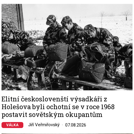
Image
Elitní českoslovenští výsadkáři z
Holešova byli ochotní se v roce 1968
postavit sovětským okupantům
Jiří Veřmiřovský
07.08.2026
VÁLKA