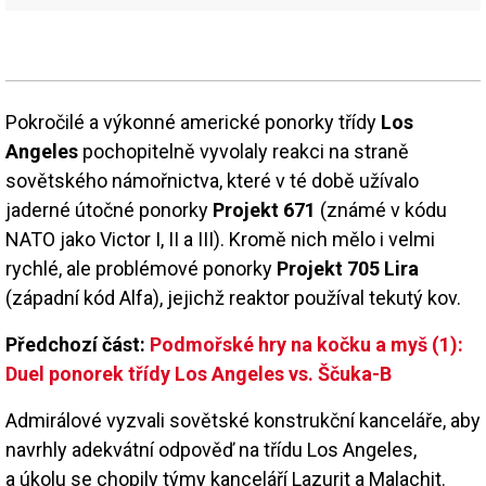
Pokročilé a výkonné americké ponorky třídy
Los
Angeles
pochopitelně vyvolaly reakci na straně
sovětského námořnictva, které v té době užívalo
jaderné útočné ponorky
Projekt 671
(známé v kódu
NATO jako Victor I, II a III). Kromě nich mělo i velmi
rychlé, ale problémové ponorky
Projekt 705 Lira
(západní kód Alfa), jejichž reaktor používal tekutý kov.
Předchozí část:
Podmořské hry na kočku a myš (1):
Duel ponorek třídy Los Angeles vs. Ščuka-B
Admirálové vyzvali sovětské konstrukční kanceláře, aby
navrhly adekvátní odpověď na třídu Los Angeles,
a úkolu se chopily týmy kanceláří Lazurit a Malachit.