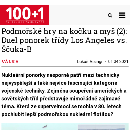
Přejít
k
hlavnímu
obsahu
Podmořské hry na kočku a myš (2):
Duel ponorek třídy Los Angeles vs.
Ščuka-B
VÁLKA
Lukáš Visingr
01.04.2021
Nukleární ponorky nesporně patří mezi technicky
nejvyspělejší a také nejvíce fascinující kategorie
vojenské techniky. Zejména soupeření amerických a
sovětských tříd představuje mimořádně zajímavé
téma. Která ze supervelmocí se mohla v 80. letech
pochlubit lepší podmořskou nukleární flotilou?