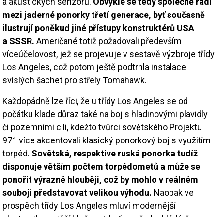
a akustických senzorů.
Obvykle se tedy společně řadí
mezi jaderné ponorky třetí generace, byť současně
ilustrují poněkud jiné přístupy konstruktérů USA
a SSSR.
Američané totiž požadovali především
víceúčelovost, jež se projevuje v sestavě výzbroje třídy
Los Angeles, což potom ještě podtrhla instalace
svislých šachet pro střely Tomahawk.
Každopádně lze říci, že u třídy Los Angeles se od
počátku klade důraz také na boj s hladinovými plavidly
či pozemními cíli, kdežto tvůrci sovětského Projektu
971 více akcentovali klasický ponorkový boj s využitím
torpéd.
Sovětská, respektive ruská ponorka tudíž
disponuje větším počtem torpédometů a může se
ponořit výrazně hlouběji, což by mohlo v reálném
souboji představovat velikou výhodu.
Naopak ve
prospěch třídy Los Angeles mluví modernější