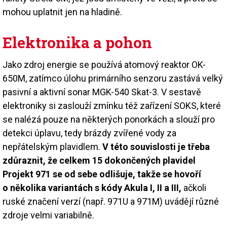
mohou uplatnit jen na hladině.
Elektronika a pohon
Jako zdroj energie se používá atomový reaktor OK-
650M, zatímco úlohu primárního senzoru zastává velký
pasivní a aktivní sonar MGK-540 Skat-3. V sestavě
elektroniky si zaslouží zmínku též zařízení SOKS, které
se nalézá pouze na některých ponorkách a slouží pro
detekci úplavu, tedy brázdy zvířené vody za
nepřátelským plavidlem.
V této souvislosti je třeba
zdůraznit, že celkem 15 dokončených plavidel
Projekt 971 se od sebe odlišuje, takže se hovoří
o několika variantách s kódy Akula I, II a III,
ačkoli
ruské značení verzí (např. 971U a 971M) uvádějí různé
zdroje velmi variabilně.