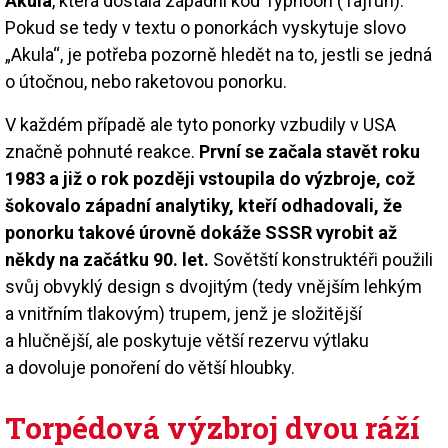
Akula
, která dostala západní kód Typhoon (Tajfun).
Pokud se tedy v textu o ponorkách vyskytuje slovo
„Akula“, je potřeba pozorně hledět na to, jestli se jedná
o útočnou, nebo raketovou ponorku.
V každém případě ale tyto ponorky vzbudily v USA
značně pohnuté reakce.
První se začala stavět roku
1983 a již o rok později vstoupila do výzbroje, což
šokovalo západní analytiky, kteří odhadovali, že
ponorku takové úrovně dokáže SSSR vyrobit až
někdy na začátku 90. let.
Sovětští konstruktéři použili
svůj obvyklý design s dvojitým (tedy vnějším lehkým
a vnitřním tlakovým) trupem, jenž je složitější
a hlučnější, ale poskytuje větší rezervu výtlaku
a dovoluje ponoření do větší hloubky.
Torpédová výzbroj dvou ráží