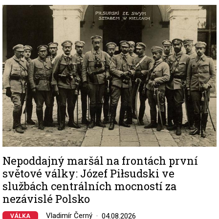
Image
Nepoddajný maršál na frontách první
světové války: Józef Piłsudski ve
službách centrálních mocností za
nezávislé Polsko
Vladimír Černý
04.08.2026
VÁLKA