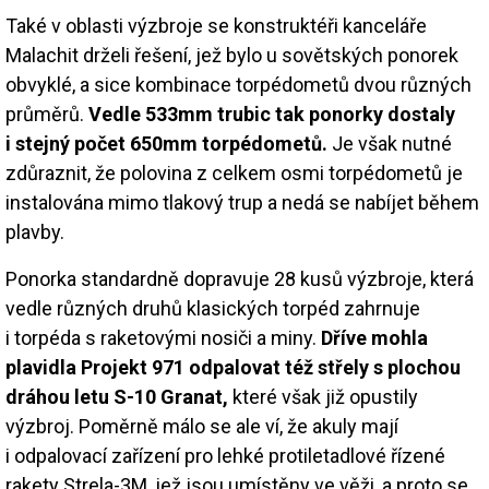
Také v oblasti výzbroje se konstruktéři kanceláře
Malachit drželi řešení, jež bylo u sovětských ponorek
obvyklé, a sice kombinace torpédometů dvou různých
průměrů.
Vedle 533mm trubic tak ponorky dostaly
i stejný počet 650mm torpédometů.
Je však nutné
zdůraznit, že polovina z celkem osmi torpédometů je
instalována mimo tlakový trup a nedá se nabíjet během
plavby.
Ponorka standardně dopravuje 28 kusů výzbroje, která
vedle různých druhů klasických torpéd zahrnuje
i torpéda s raketovými nosiči a miny.
Dříve mohla
plavidla Projekt 971 odpalovat též střely s plochou
dráhou letu S-10 Granat,
které však již opustily
výzbroj. Poměrně málo se ale ví, že akuly mají
i odpalovací zařízení pro lehké protiletadlové řízené
rakety Strela-3M, jež jsou umístěny ve věži, a proto se