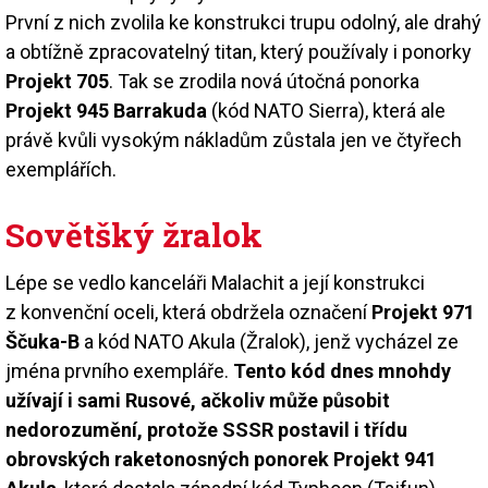
První z nich zvolila ke konstrukci trupu odolný, ale drahý
a obtížně zpracovatelný titan, který používaly i ponorky
Projekt 705
. Tak se zrodila nová útočná ponorka
Projekt 945 Barrakuda
(kód NATO Sierra), která ale
právě kvůli vysokým nákladům zůstala jen ve čtyřech
exemplářích.
Sovětšký žralok
Lépe se vedlo kanceláři Malachit a její konstrukci
z konvenční oceli, která obdržela označení
Projekt 971
Ščuka-B
a kód NATO Akula (Žralok), jenž vycházel ze
jména prvního exempláře.
Tento kód dnes mnohdy
užívají i sami Rusové, ačkoliv může působit
nedorozumění, protože SSSR postavil i třídu
obrovských raketonosných ponorek Projekt 941