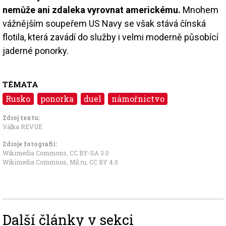
nemůže ani zdaleka vyrovnat americkému.
Mnohem
vážnějším soupeřem US Navy se však stává čínská
flotila, která zavádí do služby i velmi moderně působící
jaderné ponorky.
TÉMATA
Rusko
ponorka
duel
námořnictvo
Zdroj textu:
Válka REVUE
Zdroje fotografii:
Wikimedia Commons
,
CC BY-SA 3.0
Wikimedia Commnos, Mil.ru
,
CC BY 4.0
Další články v sekci