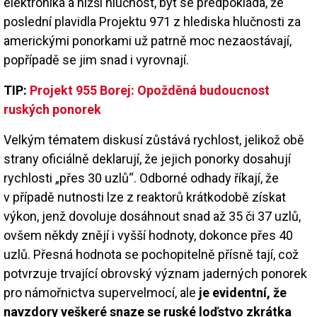
elektronika a nižší hlučnost, byť se předpokládá, že
poslední plavidla Projektu 971 z hlediska hlučnosti za
americkými ponorkami už patrně moc nezaostávají,
popřípadě se jim snad i vyrovnají.
TIP:
Projekt 955 Borej: Opožděná budoucnost
ruských ponorek
Velkým tématem diskusí zůstává rychlost, jelikož obě
strany oficiálně deklarují, že jejich ponorky dosahují
rychlosti „přes 30 uzlů“. Odborné odhady říkají, že
v případě nutnosti lze z reaktorů krátkodobě získat
výkon, jenž dovoluje dosáhnout snad až 35 či 37 uzlů,
ovšem někdy znějí i vyšší hodnoty, dokonce přes 40
uzlů. Přesná hodnota se pochopitelně přísně tají, což
potvrzuje trvající obrovský význam jaderných ponorek
pro námořnictva supervelmocí, ale
je evidentní, že
navzdory veškeré snaze se ruské loďstvo zkrátka