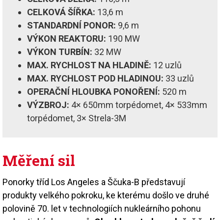
CELKOVÁ ŠÍŘKA:
13,6 m
STANDARDNÍ PONOR:
9,6 m
VÝKON REAKTORU:
190 MW
VÝKON TURBÍN:
32 MW
MAX. RYCHLOST NA HLADINĚ:
12 uzlů
MAX. RYCHLOST POD HLADINOU:
33 uzlů
OPERAČNÍ HLOUBKA PONOŘENÍ:
520 m
VÝZBROJ:
4× 650mm torpédomet, 4× 533mm
torpédomet, 3× Strela-3M
Měření sil
Ponorky tříd Los Angeles a Ščuka-B představují
produkty velkého pokroku, ke kterému došlo ve druhé
polovině 70. let v technologiích nukleárního pohonu