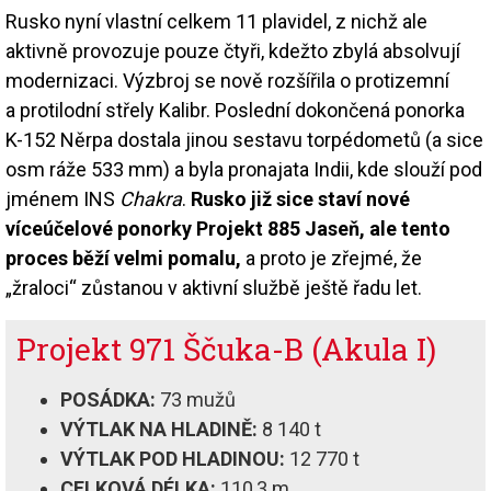
Rusko nyní vlastní celkem 11 plavidel, z nichž ale
aktivně provozuje pouze čtyři, kdežto zbylá absolvují
modernizaci. Výzbroj se nově rozšířila o protizemní
a protilodní střely Kalibr. Poslední dokončená ponorka
K-152 Něrpa dostala jinou sestavu torpédometů (a sice
osm ráže 533 mm) a byla pronajata Indii, kde slouží pod
jménem INS
Chakra
.
Rusko již sice staví nové
víceúčelové ponorky Projekt 885 Jaseň, ale tento
proces běží velmi pomalu,
a proto je zřejmé, že
„žraloci“ zůstanou v aktivní službě ještě řadu let.
Projekt 971 Ščuka-B (Akula I)
POSÁDKA:
73 mužů
VÝTLAK NA HLADINĚ:
8 140 t
VÝTLAK POD HLADINOU:
12 770 t
CELKOVÁ DÉLKA:
110,3 m