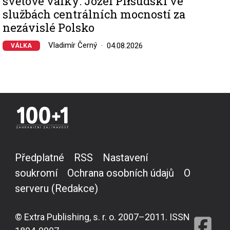
světové války: Józef Piłsudski ve
službách centrálních mocností za
nezávislé Polsko
Vladimír Černý
04.08.2026
VÁLKA
Předplatné
RSS
Nastavení
soukromí
Ochrana osobních údajů
O
serveru (Redakce)
© Extra Publishing, s. r. o. 2007–2011. ISSN