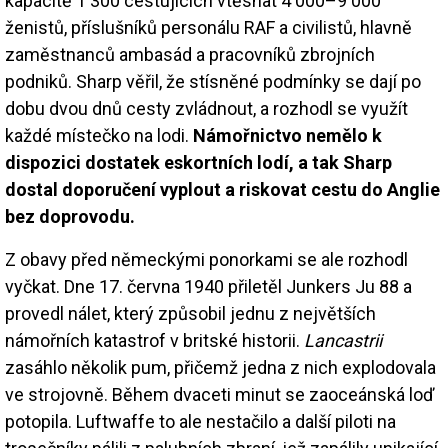
kapacitě 1 300 cestujících vtěsnat 4 000–9 000
ženistů, příslušníků personálu RAF a civilistů, hlavně
zaměstnanců ambasád a pracovníků zbrojních
podniků. Sharp věřil, že stísněné podmínky se dají po
dobu dvou dnů cesty zvládnout, a rozhodl se využít
každé místečko na lodi.
Námořnictvo nemělo k
dispozici dostatek eskortních lodí, a tak Sharp
dostal doporučení vyplout a riskovat cestu do Anglie
bez doprovodu.
Z obavy před německými ponorkami se ale rozhodl
vyčkat. Dne 17. června 1940 přiletěl Junkers Ju 88 a
provedl nálet, který způsobil jednu z největších
námořních katastrof v britské historii.
Lancastrii
zasáhlo několik pum, přičemž jedna z nich explodovala
ve strojovně. Během dvaceti minut se zaoceánská loď
potopila. Luftwaffe to ale nestačilo a další piloti na