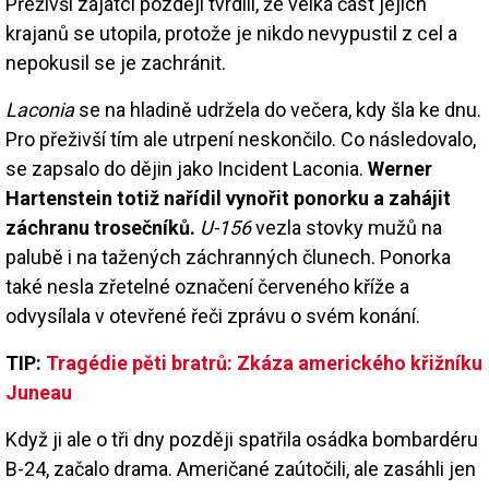
Přeživší zajatci později tvrdili, že velká část jejich
krajanů se utopila, protože je nikdo nevypustil z cel a
nepokusil se je zachránit.
Laconia
se na hladině udržela do večera, kdy šla ke dnu.
Pro přeživší tím ale utrpení neskončilo. Co následovalo,
se zapsalo do dějin jako Incident Laconia.
Werner
Hartenstein totiž nařídil vynořit ponorku a zahájit
záchranu trosečníků.
U-156
vezla stovky mužů na
palubě i na tažených záchranných člunech. Ponorka
také nesla zřetelné označení červeného kříže a
odvysílala v otevřené řeči zprávu o svém konání.
TIP:
Tragédie pěti bratrů: Zkáza amerického křižníku
Juneau
Když ji ale o tři dny později spatřila osádka bombardéru
B-24, začalo drama. Američané zaútočili, ale zasáhli jen