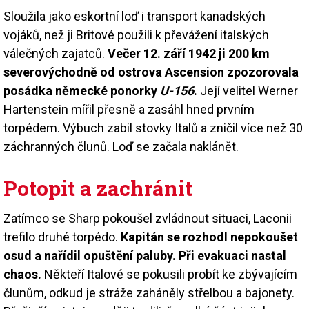
Sloužila jako eskortní loď i transport kanadských
vojáků, než ji Britové použili k převážení italských
válečných zajatců.
Večer 12. září 1942 ji 200 km
severovýchodně od ostrova Ascension zpozorovala
posádka německé ponorky
U-156
.
Její velitel Werner
Hartenstein mířil přesně a zasáhl hned prvním
torpédem. Výbuch zabil stovky Italů a zničil více než 30
záchranných člunů. Loď se začala naklánět.
Potopit a zachránit
Zatímco se Sharp pokoušel zvládnout situaci, Laconii
trefilo druhé torpédo.
Kapitán se rozhodl nepokoušet
osud a nařídil opuštění paluby. Při evakuaci nastal
chaos.
Někteří Italové se pokusili probít ke zbývajícím
člunům, odkud je stráže zaháněly střelbou a bajonety.