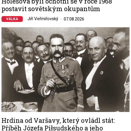
Holešova byli ochotní se v roce 1968
postavit sovětským okupantům
Jiří Veřmiřovský
07.08.2026
VÁLKA
Image
Hrdina od Varšavy, který ovládl stát:
Příběh Józefa Piłsudského a jeho