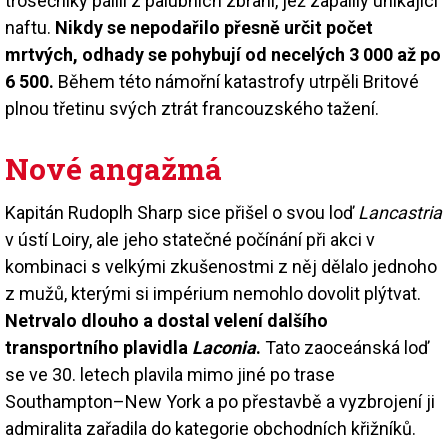
trosečníky pálili z palubních zbraní, jež zapálily unikající
naftu.
Nikdy se nepodařilo přesně určit počet
mrtvých, odhady se pohybují od necelých 3 000 až po
6 500.
Během této námořní katastrofy utrpěli Britové
plnou třetinu svých ztrát francouzského tažení.
Nové angažmá
Kapitán Rudoplh Sharp sice přišel o svou loď
Lancastria
v ústí Loiry, ale jeho statečné počínání při akci v
kombinaci s velkými zkušenostmi z něj dělalo jednoho
z mužů, kterými si impérium nemohlo dovolit plýtvat.
Netrvalo dlouho a dostal velení dalšího
transportního plavidla
Laconia
.
Tato zaoceánská loď
se ve 30. letech plavila mimo jiné po trase
Southampton–New York a po přestavbě a vyzbrojení ji
admiralita zařadila do kategorie obchodních křižníků.