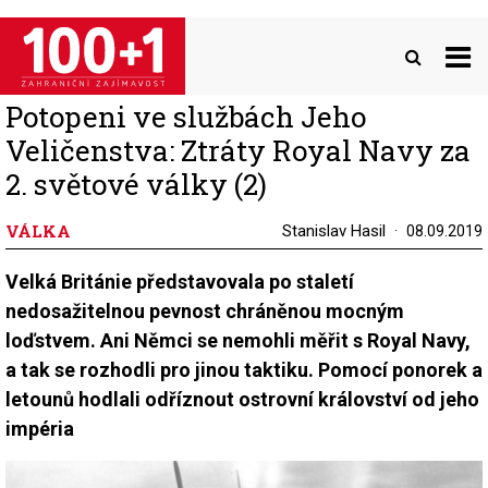
Přejít
k
hlavnímu
obsahu
Potopeni ve službách Jeho
Veličenstva: Ztráty Royal Navy za
2. světové války (2)
VÁLKA
Stanislav Hasil
08.09.2019
Velká Británie představovala po staletí
nedosažitelnou pevnost chráněnou mocným
loďstvem. Ani Němci se nemohli měřit s Royal Navy,
a tak se rozhodli pro jinou taktiku. Pomocí ponorek a
letounů hodlali odříznout ostrovní království od jeho
impéria