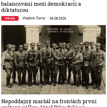
balancování mezi demokracií a
diktaturou
Vladimír Černý
06.08.2026
VÁLKA
Image
Nepoddajný maršál na frontách první