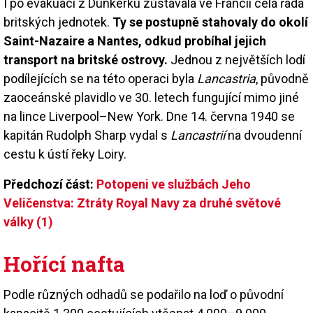
I po evakuaci z Dunkerku zůstávala ve Francii celá řada
britských jednotek.
Ty se postupně stahovaly do okolí
Saint-Nazaire a Nantes, odkud probíhal jejich
transport na britské ostrovy.
Jednou z největších lodí
podílejících se na této operaci byla
Lancastria
, původně
zaoceánské plavidlo ve 30. letech fungující mimo jiné
na lince Liverpool–New York. Dne 14. června 1940 se
kapitán Rudolph Sharp vydal s
Lancastrií
na dvoudenní
cestu k ústí řeky Loiry.
Předchozí část:
Potopeni ve službách Jeho
Veličenstva: Ztráty Royal Navy za druhé světové
války (1)
Hořící nafta
Podle různých odhadů se podařilo na loď o původní