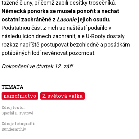
tažené čluny, přičemž zabili desítky trosečníků.
Německá ponorka se musela ponořit a nechat
ostatní zachráněné z
Laconie
jejich osudu.
Podstatnou část z nich se naštěstí podařilo v
následujících dnech zachránit, ale U-Booty dostaly
rozkaz napříště postupovat bezohledně a posádkám
potápěných lodí nevěnovat pozornost.
Dokončení ve čtvrtek 12. září
TÉMATA
námořnictvo
2. světová válka
Zdroj textu:
Speciál II. světové
Zdroje fotografii:
Bundesarchiv