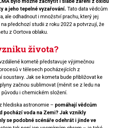
ALMA bylo možné zachytit i slabé záření z oxidu
y a jeho tepelné vyzařování.
Tato data vědcům
a, ale odhadnout i množství prachu, který jej
na předchozí studii z roku 2022 a potvrzují, že
etu z Oortova oblaku.
vzniku života?
to vzdálené kometě představuje výjimečnou
procesů v tělesech pocházejících z
í soustavy. Jak se kometa bude přibližovat ke
é plyny začnou sublimovat (měnit se z ledu na
jím původu i chemickém složení.
z hlediska astronomie –
pomáhají vědcům
 pochází voda na Zemi? Jak vznikly
y se podobné scénáře odehrát i jinde ve
stein tak není jen vesmírným obrem – je také