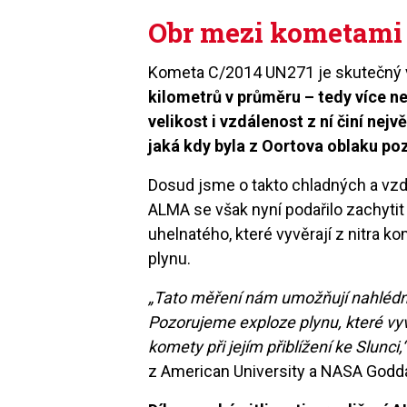
Obr mezi kometami
Kometa C/2014 UN271 je skutečný 
kilometrů v průměru – tedy více n
velikost i vzdálenost z ní činí nej
jaká kdy byla z Oortova oblaku p
Dosud jsme o takto chladných a vzdá
ALMA se však nyní podařilo zachytit p
uhelnatého, které vyvěrají z nitra k
plynu.
„Tato měření nám umožňují nahlédno
Pozorujeme exploze plynu, které vyv
komety při jejím přiblížení ke Slunci,
z American University a NASA Godda