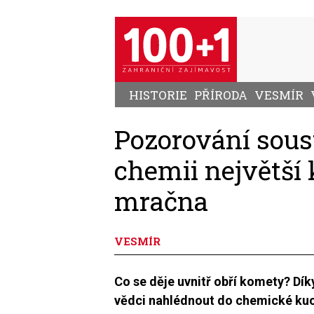
Přejít
k
hlavnímu
obsahu
HISTORIE
PŘÍRODA
VESMÍR
Pozorování sou
chemii největší
mračna
VESMÍR
Co se děje uvnitř obří komety? 
vědci nahlédnout do chemické kuc