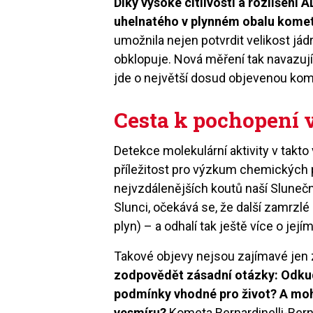
Díky vysoké citlivosti a rozlišení 
uhelnatého v plynném obalu komet
umožnila nejen potvrdit velikost jádr
obklopuje. Nová měření tak navazují 
jde o největší dosud objevenou kom
Cesta k pochopení 
Detekce molekulární aktivity v tak
příležitost pro výzkum chemických 
nejvzdálenějších koutů naší Slunečn
Slunci, očekává se, že další zamrzl
plyn) – a odhalí tak ještě více o je
Takové objevy nejsou zajímavé jen 
zodpovědět zásadní otázky: Odkud
podmínky vhodné pro život? A mohl
vesmíru?
Kometa Bernardinelli-Bern