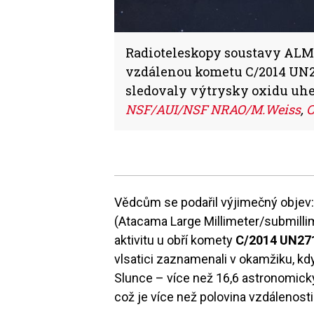
Radioteleskopy soustavy ALM
vzdálenou kometu C/2014 UN27
sledovaly výtrysky oxidu uhel
NSF/AUI/NSF NRAO/M.Weiss
,
C
Vědcům se podařil výjimečný objev
(Atacama Large Millimeter/submillim
aktivitu u obří komety
C/2014 UN271
vlsatici zaznamenali v okamžiku, kd
Slunce – více než 16,6 astronomický
což je více než polovina vzdálenost