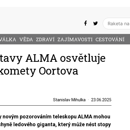
VÁLKA
VĚDA
ZDRAVÍ
ZAJÍMAVOSTI
CESTOVÁNÍ
stavy ALMA osvětluje
 komety Oortova
Stanislav Mihulka
23.06.2025
Díky novým pozorováním teleskopu ALMA mohou
hyně ledového giganta, který může nést stopy