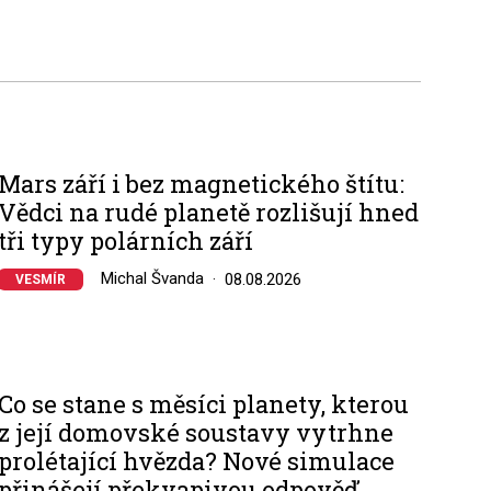
Mars září i bez magnetického štítu:
Vědci na rudé planetě rozlišují hned
tři typy polárních září
Michal Švanda
08.08.2026
VESMÍR
Co se stane s měsíci planety, kterou
z její domovské soustavy vytrhne
prolétající hvězda? Nové simulace
přinášejí překvapivou odpověď