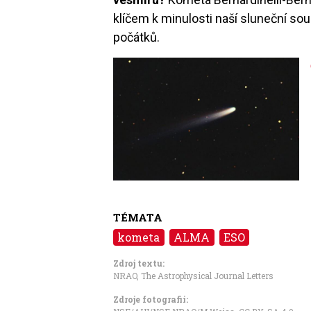
klíčem k minulosti naší sluneční so
počátků.
Image
TÉMATA
kometa
ALMA
ESO
Zdroj textu:
NRAO
,
The Astrophysical Journal Letters
Zdroje fotografii: