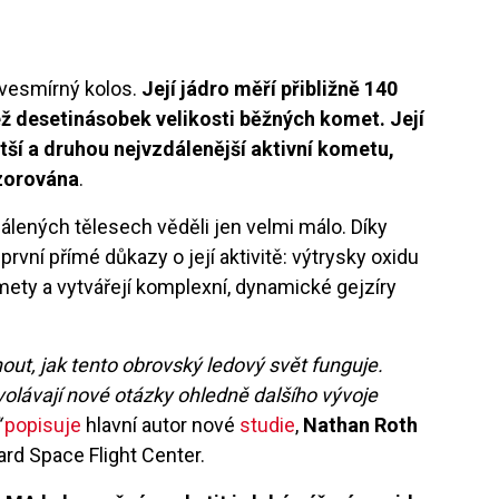
vesmírný kolos.
Její jádro měří přibližně 140
ež desetinásobek velikosti běžných komet. Její
větší a druhou nejvzdálenější aktivní kometu,
ozorována
.
lených tělesech věděli jen velmi málo. Díky
rvní přímé důkazy o její aktivitě: výtrysky oxidu
omety a vytvářejí komplexní, dynamické gejzíry
ut, jak tento obrovský ledový svět funguje.
olávají nové otázky ohledně dalšího vývoje
“
popisuje
hlavní autor nové
studie
,
Nathan Roth
rd Space Flight Center.