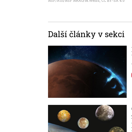
NSF/AUI/NSF NRAO/M.Weiss
,
CC BY-SA 4.0
Další články v sekci
Image
Image