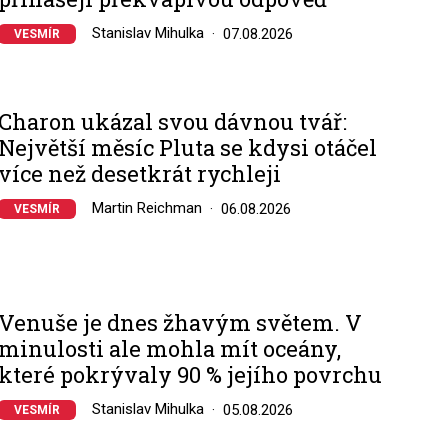
Stanislav Mihulka
07.08.2026
VESMÍR
Charon ukázal svou dávnou tvář:
Největší měsíc Pluta se kdysi otáčel
více než desetkrát rychleji
Martin Reichman
06.08.2026
VESMÍR
Venuše je dnes žhavým světem. V
minulosti ale mohla mít oceány,
které pokrývaly 90 % jejího povrchu
Stanislav Mihulka
05.08.2026
VESMÍR