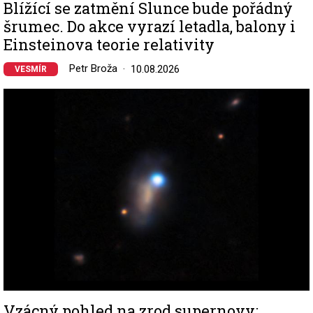
Blížící se zatmění Slunce bude pořádný
šrumec. Do akce vyrazí letadla, balony i
Einsteinova teorie relativity
Petr Broža
10.08.2026
VESMÍR
Image
Vzácný pohled na zrod supernovy: