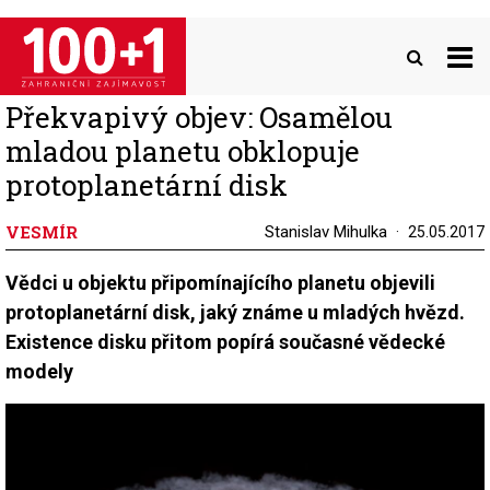
Přejít
k
hlavnímu
obsahu
Překvapivý objev: Osamělou
mladou planetu obklopuje
protoplanetární disk
VESMÍR
Stanislav Mihulka
25.05.2017
Vědci u objektu připomínajícího planetu objevili
protoplanetární disk, jaký známe u mladých hvězd.
Existence disku přitom popírá současné vědecké
modely