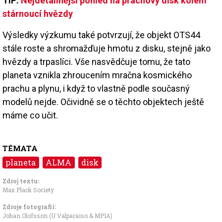
TIP:
Nejdetailnější pohled na prachový disk kolem
stárnoucí hvězdy
Výsledky výzkumu také potvrzují, že objekt OTS44
stále roste a shromažďuje hmotu z disku, stejně jako
hvězdy a trpaslíci. Vše nasvědčuje tomu, že tato
planeta vznikla zhroucením mračna kosmického
prachu a plynu, i když to vlastně podle současný
modelů nejde. Očividně se o těchto objektech ještě
máme co učit.
TÉMATA
planeta
ALMA
disk
Zdroj textu:
Max Plack Society
Zdroje fotografii:
Johan Olofsson (U Valparaiso & MPIA)