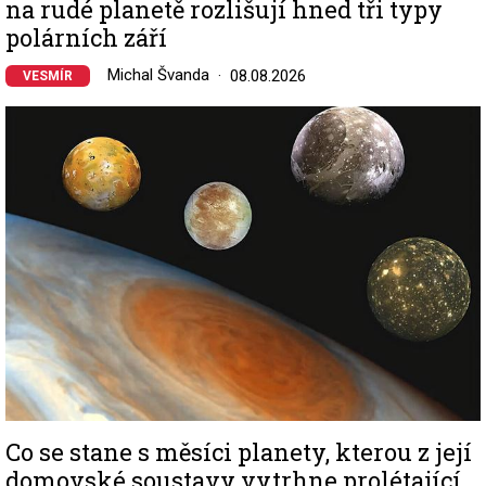
na rudé planetě rozlišují hned tři typy
polárních září
Michal Švanda
08.08.2026
VESMÍR
Image
Co se stane s měsíci planety, kterou z její
domovské soustavy vytrhne prolétající