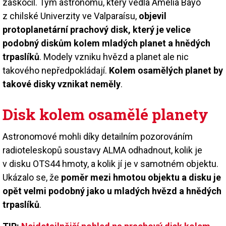
zaskočil. Tým astronomů, který vedla Amelia Bayo
z chilské Univerzity ve Valparaísu,
objevil
protoplanetární prachový disk, který je velice
podobný diskům kolem mladých planet a hnědých
trpaslíků
. Modely vzniku hvězd a planet ale nic
takového nepředpokládají.
Kolem osamělých planet by
takové disky vznikat neměly
.
Disk kolem osamělé planety
Astronomové mohli díky detailním pozorováním
radioteleskopů soustavy ALMA odhadnout, kolik je
v disku OTS44 hmoty, a kolik jí je v samotném objektu.
Ukázalo se, že
poměr mezi hmotou objektu a disku je
opět velmi podobný jako u mladých hvězd a hnědých
trpaslíků
.