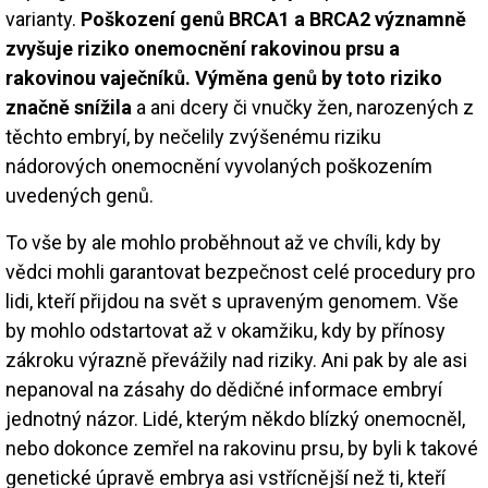
varianty.
Poškození genů BRCA1 a BRCA2 významně
zvyšuje riziko onemocnění rakovinou prsu a
rakovinou vaječníků. Výměna genů by toto riziko
značně snížila
a ani dcery či vnučky žen, narozených z
těchto embryí, by nečelily zvýšenému riziku
nádorových onemocnění vyvolaných poškozením
uvedených genů.
To vše by ale mohlo proběhnout až ve chvíli, kdy by
vědci mohli garantovat bezpečnost celé procedury pro
lidi, kteří přijdou na svět s upraveným genomem. Vše
by mohlo odstartovat až v okamžiku, kdy by přínosy
zákroku výrazně převážily nad riziky. Ani pak by ale asi
nepanoval na zásahy do dědičné informace embryí
jednotný názor. Lidé, kterým někdo blízký onemocněl,
nebo dokonce zemřel na rakovinu prsu, by byli k takové
genetické úpravě embrya asi vstřícnější než ti, kteří