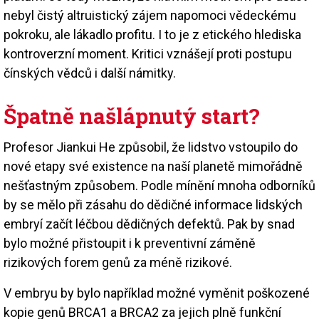
nebyl čistý altruistický zájem napomoci vědeckému
pokroku, ale lákadlo profitu. I to je z etického hlediska
kontroverzní moment. Kritici vznášejí proti postupu
čínských vědců i další námitky.
Špatně našlápnutý start?
Profesor Jiankui He způsobil, že lidstvo vstoupilo do
nové etapy své existence na naší planetě mimořádně
nešťastným způsobem. Podle mínění mnoha odborníků
by se mělo při zásahu do dědičné informace lidských
embryí začít léčbou dědičných defektů. Pak by snad
bylo možné přistoupit i k preventivní záměně
rizikových forem genů za méně rizikové.
V embryu by bylo například možné vyměnit poškozené
kopie genů BRCA1 a BRCA2 za jejich plně funkční