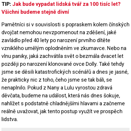
TIP:
Jak bude vypadat lidská tvář za 100 tisíc let?
Všichni budeme stejně divní
Pamětníci si v souvislosti s popraskem kolem čínských
dvojčat nemohou nevzpomenout na zděšení, jaké
zavládlo před 40 lety po narození prvního dítěte
vzniklého umělým oplodněním ve zkumavce. Nebo na
vlnu paniky, jaká zachvátila svět o bezmála dvacet let
později po narození klonované ovce Dolly. Také tehdy
jsme se děsili katastrofických scénářů a dnes je jasné,
že prakticky nic z toho, čeho jsme se tak báli, se
nenaplnilo. Pokud z Nany a Lulu vyrostou zdravá
děvčata, budeme na událost, která nás dnes šokuje,
nahlížet s podstatně chladnějšími hlavami a začneme
reálně uvažovat, jak tento postup využít ve prospěch
lidstva.