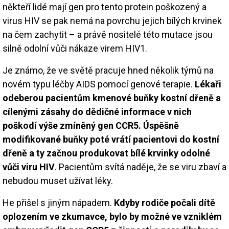
někteří lidé mají gen pro tento protein poškozený a
virus HIV se pak nemá na povrchu jejich bílých krvinek
na čem zachytit – a právě nositelé této mutace jsou
silně odolní vůči nákaze virem HIV1.
Je známo, že ve světě pracuje hned několik týmů na
novém typu léčby AIDS pomocí genové terapie.
Lékaři
odeberou pacientům kmenové buňky kostní dřeně a
cílenými zásahy do dědičné informace v nich
poškodí výše zmíněný gen CCR5. Úspěšně
modifikované buňky poté vrátí pacientovi do kostní
dřeně a ty začnou produkovat bílé krvinky odolné
vůči viru HIV
. Pacientům svítá naděje, že se viru zbaví a
nebudou muset užívat léky.
He přišel s jiným nápadem.
Kdyby rodiče počali dítě
oplozením ve zkumavce, bylo by možné ve vzniklém