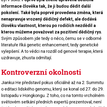
informace člověka tak, že ji budou dědit další
pokolení. Také byla poprvé provedena změna, která
nenapravuje vrozený dědičný defekt, ale dodává
člověku vlastnost, kterou po rodičích nezdědil a
kterou můžeme považovat za pozitivní dědičný rys
.
Svým způsobem jde tedy o něco, čemu se v odborné
literatuře říká genetic enhancement, tedy genetické
vylepšení. A to vědci na rozdíl od genové terapie, která
uzdravuje, zhusta odmítají.
Kontroverzní okolnosti
Jiankui He představil pokus oficiálně až na 2. Summitu
o editaci lidského genomu, který se konal od 27. do 29.
listopadu v Hongkongu. Z toho, co na tomto vrcholném
světovém setkání předních expertů prezentoval, není