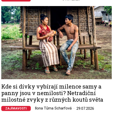
Image
Kde si dívky vybírají milence samy a
panny jsou v nemilosti? Netradiční
milostné zvyky z různých koutů světa
Ilona Tůma Scharfová
29.07.2026
ZAJÍMAVOSTI