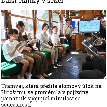
Další články v sekci
Image
Tramvaj, která přežila atomový útok na
Hirošimu, se proměnila v pojízdný
památník spojující minulost se
současností