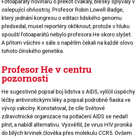
Fotoaparáty novinářů o překot cvakaly, blesky splývaly v
oslepující ohňostroj. Profesor Robin Lowell-Badge,
který jednání kongresu o editaci lidského genomu
předsedal, musel reportéry okřiknout, protože v hluku
spouští fotoaparátů nebylo profesora He skoro slyšet.
A přitom všichni v sále s napětím čekali na každé slovo
tohoto čínského genetika.
Profesor He v centru
pozornosti
He sugestivně popsal boj lidstva s AIDS, vylíčil úspěchy
léčby antivirotickými léky a popsal podrobně fiaska ve
vývoji vakcíny. Konstatoval, že cíle Světové
zdravotnické organizace na potlačení AIDS se nedaří
plnit, a nabídl alternativu. Vysvětlil, že virus HIV proniká
do bílých krvinek člověka přes molekulu CCR5. Ovšem