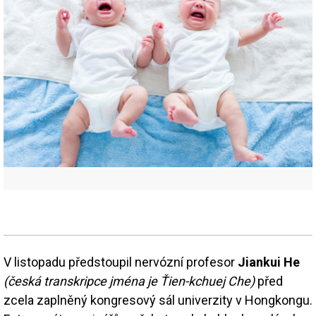
V listopadu předstoupil nervózní profesor
Jiankui He
(česká transkripce jména je Ťien-kchuej Che)
před
zcela zaplněný kongresový sál univerzity v Hongkongu.