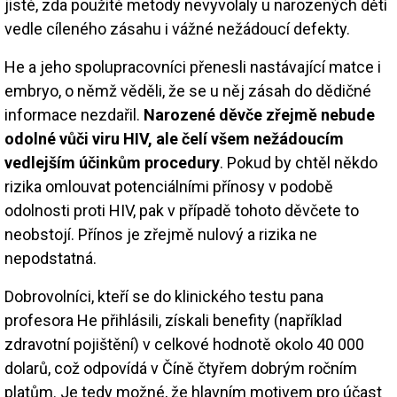
jisté, zda použité metody nevyvolaly u narozených dětí
vedle cíleného zásahu i vážné nežádoucí defekty.
He a jeho spolupracovníci přenesli nastávající matce i
embryo, o němž věděli, že se u něj zásah do dědičné
informace nezdařil.
Narozené děvče zřejmě nebude
odolné vůči viru HIV, ale čelí všem nežádoucím
vedlejším účinkům procedury
. Pokud by chtěl někdo
rizika omlouvat potenciálními přínosy v podobě
odolnosti proti HIV, pak v případě tohoto děvčete to
neobstojí. Přínos je zřejmě nulový a rizika ne
nepodstatná.
Dobrovolníci, kteří se do klinického testu pana
profesora He přihlásili, získali benefity (například
zdravotní pojištění) v celkové hodnotě okolo 40 000
dolarů, což odpovídá v Číně čtyřem dobrým ročním
platům. Je tedy možné, že hlavním motivem pro účast