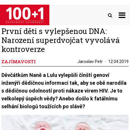
Přejít
k
hlavnímu
obsahu
První děti s vylepšenou DNA:
Narození superdvojčat vyvolává
kontroverze
ZAJÍMAVOSTI
Jaroslav Petr
12.04.2019
Děvčátkům Naně a Lulu vylepšili čínští genoví
inženýři dědičnou informaci tak, aby se obě narodila
s dědičnou odolností proti nákaze virem HIV. Je to
velkolepý úspěch vědy? Anebo došlo k fatálnímu
selhání biologů toužících po slávě?