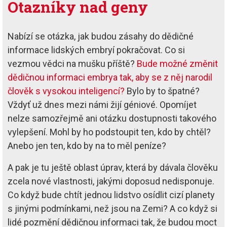
Otazníky nad geny
Nabízí se otázka, jak budou zásahy do dědičné
informace lidských embryí pokračovat. Co si
vezmou vědci na mušku příště?
Bude možné změnit
dědičnou informaci embrya tak, aby se z něj narodil
člověk s vysokou inteligencí?
Bylo by to špatné?
Vždyť už dnes mezi námi žijí géniové. Opomíjet
nelze samozřejmě ani otázku dostupnosti takového
vylepšení. Mohl by ho podstoupit ten, kdo by chtěl?
Anebo jen ten, kdo by na to měl peníze?
A pak je tu ještě oblast úprav, která by dávala člověku
zcela nové vlastnosti, jakými doposud nedisponuje.
Co když bude chtít jednou lidstvo osídlit cizí planety
s jinými podmínkami, než jsou na Zemi? A co když si
lidé pozmění dědičnou informaci tak, že budou moct