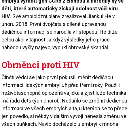
embryu vyřadit gen CCR5 z činnosti a narodily by se
děti, které automaticky získají odolnost vůči viru
HIV
. Své ambiciózní plány zrealizoval Jiankui He v
únoru 2018: První dvojčata s cíleně upravenou
dědičnou informací se narodila v listopadu. He držel
celou akci v tajnosti, a když výsledky jeho práce
náhodou vyšly najevo, vypukl obrovský skandál.
Obrněnci proti HIV
Čínští vědci se jako první pokusili měnit dědičnou
informaci lidských embryí už před třemi roky. Použili
neživotaschopná oplozená vajíčka a zjistili, že technika
má řadu dětských chorob. Nedařilo se změnit dědičnou
informaci ve všech embryích a ta, u kterých se to přece
jen povedlo, si někdy v dalším vývoji nenesla změnu ve
všech buňkách. Navíc docházelo u embryí k mnoha