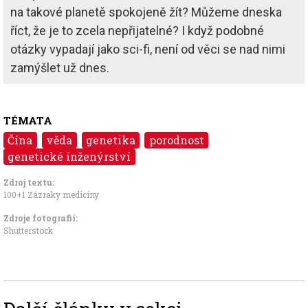
na takové planetě spokojeně žít? Můžeme dneska
říct, že je to zcela nepřijatelné? I když podobné
otázky vypadají jako sci-fi, není od věci se nad nimi
zamýšlet už dnes.
TÉMATA
Čína
věda
genetika
porodnost
genetické inženýrství
Zdroj textu:
100+1 Zázraky medicíny
Zdroje fotografii:
Shutterstock