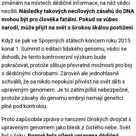
změnám na místech dědičné informace, na něž vědci
necílili.
Následky takových necílových zásahů do DNA
mohou být pro člověka fatální. Pokud se vůbec
narodí, může přijít na svět s širokou škálou postižení
.
Když se pak ve Spojených státech koncem roku 2015
konal 1. Summit o editaci lidského genomu, vědci se
dohodli, že tento kontroverzní výzkum bude
pokračovat, protože slibuje převratné možnosti pro boj
s dědičnými chorobami. Zároveň ale jednohlasně
schválili, že se nikdo nepokusí přivést na svět děti s
upraveným genomem. Je to zatím příliš nebezpečné,
protože zásahy do genomu embryí nemají genetici
plně pod kontrolou.
Proto zapůsobila zpráva o narození čínských dvojčat s
upraveným genomem jako blesk z čistého nebe. Svět
byl v šoku.
Poprvé byla cíleně upravena dědičná