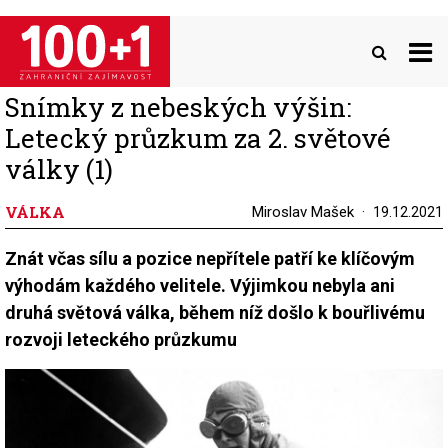
Přejít
k
hlavnímu
obsahu
Snímky z nebeských výšin:
Letecký průzkum za 2. světové
války (1)
VÁLKA
Miroslav Mašek
19.12.2021
Znát včas sílu a pozice nepřítele patří ke klíčovým
výhodám každého velitele. Výjimkou nebyla ani
druhá světová válka, během níž došlo k bouřlivému
rozvoji leteckého průzkumu