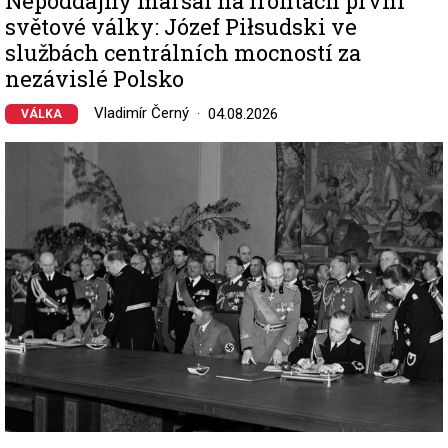
Nepoddajný maršál na frontách první
světové války: Józef Piłsudski ve
službách centrálních mocností za
nezávislé Polsko
Vladimír Černý
04.08.2026
VÁLKA
Image