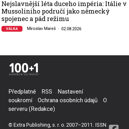
Nejslavnější léta duceho impéria: Itálie v
Mussoliniho područí jako německý
spojenec a pád režimu
Miroslav Mareš
02.08.2026
VÁLKA
Předplatné
RSS
Nastavení
soukromí
Ochrana osobních údajů
O
serveru (Redakce)
© Extra Publishing, s. r. o. 2007–2011. ISSN