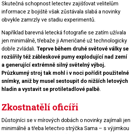
Skutečná schopnost letectev zajišťovat velitelům
informace z bojiště však zůstávala slabá a novinky
obvykle zamrzly ve stadiu experimentů.
Například barevná letecká fotografie se zatím užívala
jen minimálně, třebaže ji Američané už technologicky
dobře zvládali.
Teprve během druhé světové války se
rozšířily též zábleskové pumy explodující nad zemí
a generující extrémně silný světelný výboj.
Průzkumný stroj tak mohl i v noci pořídit použitelné
snímky, aniž by musel sestoupit do nižších letových
hladin a vystavit se protiletadlové palbě
.
Zkostnatělí oficíři
Důstojníci se v mírových dobách o novinky zajímali jen
minimálně a třeba letectvo strýčka Sama – s výjimkou