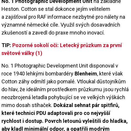
No. 1 Photographic Development Unit
na základně
Heston. Cotton se stal dokonce jejím velitelem
a zajišťoval pro RAF informace nezbytné pro nálety na
významné německé cíle. Využil svých dosavadních
zkušeností a zavedl do praxe mnoho inovací.
TIP:
Pozorné sokolí oči: Letecký průzkum za první
světové války (1)
No. 1 Photographic Development Unit disponoval v
roce 1940 lehkými bombardéry
Blenheim
, které však
Cotton záhy odmítl jako pomalé. Vtloukal důstojníkům
do hlav, že ideálním prostředkem průzkumu jsou rychlá
neozbrojená letadla pohybující se ve velkých výškách
mimo dosah stíhaček.
Dokázal sehnat pár spitfirů,
které technici PDU adaptovali pro co nejvyšší
rychlost i dostup. Povrch letounů vyleštili do hladka,
aby kladl minimální odpor, a opatřili modrým