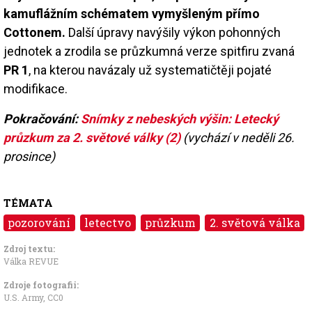
kamuflážním schématem vymyšleným přímo
Cottonem.
Další úpravy navýšily výkon pohonných
jednotek a zrodila se průzkumná verze spitfiru zvaná
PR 1
, na kterou navázaly už systematičtěji pojaté
modifikace.
Pokračování:
Snímky z nebeských výšin: Letecký
průzkum za 2. světové války (2)
(vychází v neděli 26.
prosince)
TÉMATA
pozorování
letectvo
průzkum
2. světová válka
Zdroj textu:
Válka REVUE
Zdroje fotografii:
U.S. Army
,
CC0