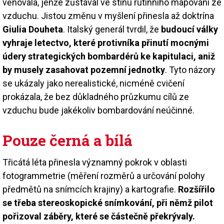
věnovala, jenže zůstával ve stínu rutinního mapování ze
vzduchu. Jistou změnu v myšlení přinesla až doktrína
Giulia Douheta
. Italský generál tvrdil, že
budoucí války
vyhraje letectvo, které protivníka přinutí mocnými
údery strategických bombardérů ke kapitulaci, aniž
by musely zasahovat pozemní jednotky
. Tyto názory
se ukázaly jako nerealistické, nicméně cvičení
prokázala, že bez důkladného průzkumu cílů ze
vzduchu bude jakékoliv bombardování neúčinné.
Pouze černá a bílá
Třicátá léta přinesla významný pokrok v oblasti
fotogrammetrie (měření rozměrů a určování polohy
předmětů na snímcích krajiny) a kartografie.
Rozšířilo
se třeba stereoskopické snímkování, při němž pilot
pořizoval záběry, které se částečně překrývaly.