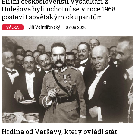
Elitní českoslovenští výsadkáři z
Holešova byli ochotní se v roce 1968
postavit sovětským okupantům
Jiří Veřmiřovský
07.08.2026
VÁLKA
Image
Hrdina od Varšavy, který ovládl stát: