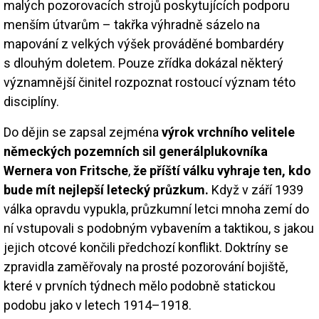
malých pozorovacích strojů poskytujících podporu
menším útvarům – takřka výhradně sázelo na
mapování z velkých výšek prováděné bombardéry
s dlouhým doletem. Pouze zřídka dokázal některý
významnější činitel rozpoznat rostoucí význam této
disciplíny.
Do dějin se zapsal zejména
výrok vrchního velitele
německých pozemních sil generálplukovníka
Wernera von Fritsche
,
že příští válku vyhraje ten, kdo
bude mít nejlepší letecký průzkum.
Když v září 1939
válka opravdu vypukla, průzkumní letci mnoha zemí do
ní vstupovali s podobným vybavením a taktikou, s jakou
jejich otcové končili předchozí konflikt. Doktríny se
zpravidla zaměřovaly na prosté pozorování bojiště,
které v prvních týdnech mělo podobně statickou
podobu jako v letech 1914–1918.