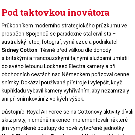
Pod taktovkou inovátora
Průkopníkem moderního strategického průzkumu ve
prospěch Spojenců se paradoxně stal civilista –
australský letec, fotograf, vynálezce a podnikatel
Sidney Cotton
. Těsně před válkou dle dohody
s britskými a francouzskými tajnými službami umístil
do svého letounu Lockheed Electra kamery a při
obchodních cestách nad Německem pořizoval cenné
snímky. Dokázal používané přístroje i vylepšit, když
kupříkladu vybavil kamery vyhříváním, aby nezamrzaly
ani při snímkování z velkých výšek.
Důstojníci Royal Air Force se na Cottonovy aktivity dívali
skrz prsty, nicméně nakonec implementovali některé
jím vymyšlené postupy do nově vytvořené jednotky