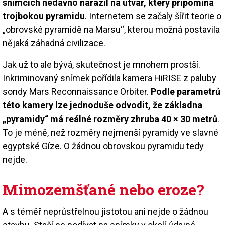
snímcích nedávno narazil na útvar, který připomíná
trojbokou pyramidu
. Internetem se začaly šířit teorie o
„obrovské pyramidě na Marsu“, kterou možná postavila
nějaká záhadná civilizace.
Jak už to ale bývá, skutečnost je mnohem prostší.
Inkriminovaný snímek pořídila kamera HiRISE z paluby
sondy Mars Reconnaissance Orbiter.
Podle parametrů
této kamery lze jednoduše odvodit, že základna
„pyramidy“ má reálné rozměry zhruba 40 × 30 metrů
.
To je méně, než rozměry nejmenší pyramidy ve slavné
egyptské Gíze. O žádnou obrovskou pyramidu tedy
nejde.
Mimozemšťané nebo eroze?
A s téměř neprůstřelnou jistotou ani nejde o žádnou