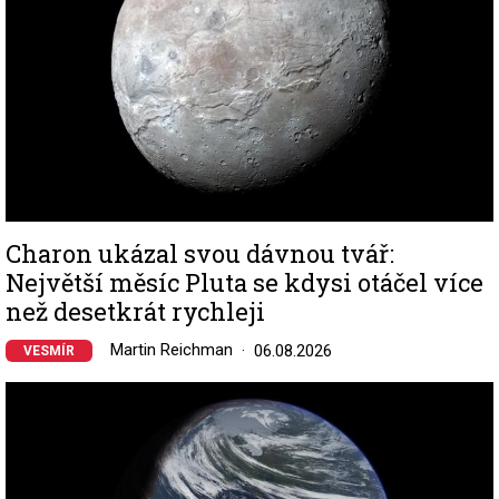
Charon ukázal svou dávnou tvář:
Největší měsíc Pluta se kdysi otáčel více
než desetkrát rychleji
Martin Reichman
06.08.2026
VESMÍR
Image