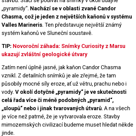
stavbu. Stačí se podívat na snímky v okolí údajné
„pyramidy“.
Nachází se v oblasti zvané Candor
Chasma, což je jeden z největších kaňonů v systému
Valles Marineris
. Ten představuje největší známý
systém kaňonů ve Sluneční soustavě.
TIP:
Novoroční záhada: Snímky Curiosity z Marsu
ukazují zvláštní geologické útvary
Zatím není úplně jasné, jak kaňon Candor Chasma
vznikl. Z detailních snímků je ale zřejmé, že tam
působily mocné síly eroze, ať už větru, prachu nebo i
vody.
V okolí dotyčné „pyramidy“ je ve skutečnosti
celá řada více či méně podobných „pyramid“,
„sloupů“ nebo i jinak tvarovaných útvarů
. A na všech
je více než patrné, že je vytvarovala eroze. Stavby
mimozemských civilizací budeme muset hledat někde
jinde.