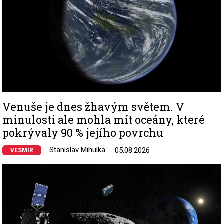
Venuše je dnes žhavým světem. V
minulosti ale mohla mít oceány, které
pokrývaly 90 % jejího povrchu
Stanislav Mihulka
05.08.2026
VESMÍR
Image