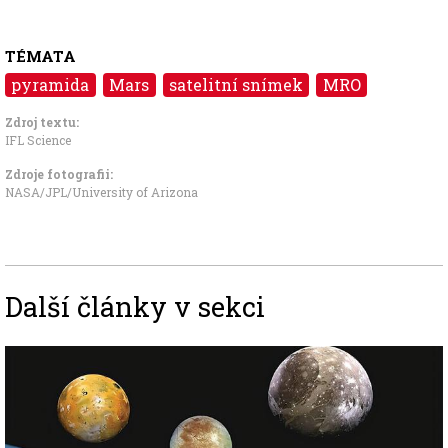
TÉMATA
pyramida
Mars
satelitní snímek
MRO
Zdroj textu:
IFL Science
Zdroje fotografii:
NASA/JPL/University of Arizona
Další články v sekci
Image