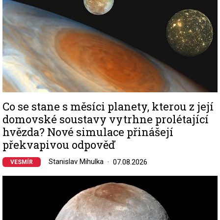
Co se stane s měsíci planety, kterou z její
domovské soustavy vytrhne prolétající
hvězda? Nové simulace přinášejí
překvapivou odpověď
Stanislav Mihulka
07.08.2026
VESMÍR
Image