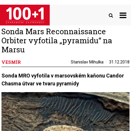
Přejít
k
hlavnímu
obsahu
Sonda Mars Reconnaissance
Orbiter vyfotila „pyramidu“ na
Marsu
VESMÍR
Stanislav Mihulka
31.12.2018
Sonda MRO vyfotila v marsovském kaňonu Candor
Chasma útvar ve tvaru pyramidy