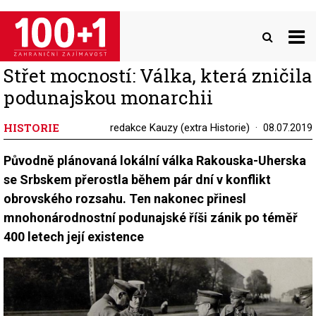
Přejít
k
hlavnímu
obsahu
Střet mocností: Válka, která zničila
podunajskou monarchii
HISTORIE
redakce Kauzy (extra Historie)
08.07.2019
Původně plánovaná lokální válka Rakouska-Uherska
se Srbskem přerostla během pár dní v konflikt
obrovského rozsahu. Ten nakonec přinesl
mnohonárodnostní podunajské říši zánik po téměř
400 letech její existence