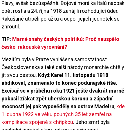
Piavy, avšak bezúspěšně. Bojová morálka Italů naopak
opět rostla a 24. října 1918 zahájili rozhodující úder.
Rakušané utrpěli porážku a odpor jejich jednotek se
zhroutil.
TIP:
Marné snahy českých politiků: Proč neuspělo
česko-rakouské vyrovnání?
Mezitím byla v Praze vyhlášena samostatnost
Československa a také další národy monarchie chtěly
jít svou cestou.
Když Karel 11. listopadu 1918
abdikoval, znamenalo to konec podunajské říše.
Excísař se v průběhu roku 1921 ještě dvakrát marně
pokusil získat zpět uherskou korunu a západní
mocnosti jej pak vypověděly na ostrov Madeiru
,
kde
1. dubna 1922 ve věku pouhých 35 let zemřel na
komplikace spojené s chřipkou
. Jeho smrt byla
poslední symbolickou tečkou za existencí