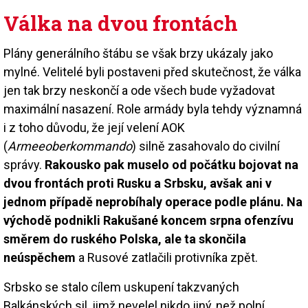
Válka na dvou frontách
Plány generálního štábu se však brzy ukázaly jako
mylné. Velitelé byli postaveni před skutečnost, že válka
jen tak brzy neskončí a ode všech bude vyžadovat
maximální nasazení. Role armády byla tehdy významná
i z toho důvodu, že její velení AOK
(
Armeeoberkommando
) silně zasahovalo do civilní
správy.
Rakousko pak muselo od počátku bojovat na
dvou frontách proti Rusku a Srbsku, avšak ani v
jednom případě neprobíhaly operace podle plánu. Na
východě podnikli Rakušané koncem srpna ofenzívu
směrem do ruského Polska, ale ta skončila
neúspěchem
a Rusové zatlačili protivníka zpět.
Srbsko se stalo cílem uskupení takzvaných
Balkánských sil, jimž nevelel nikdo jiný, než polní