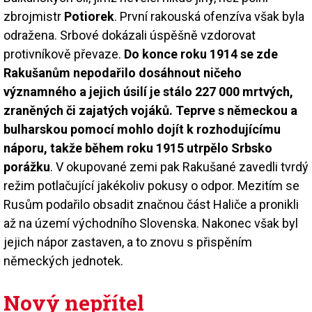
zbrojmistr
Potiorek
. První rakouská ofenzíva však byla
odražena. Srbové dokázali úspěšně vzdorovat
protivníkově převaze.
Do konce roku 1914 se zde
Rakušanům nepodařilo dosáhnout ničeho
významného a jejich úsilí je stálo 227 000 mrtvých,
zraněných či zajatých vojáků. Teprve s německou a
bulharskou pomocí mohlo dojít k rozhodujícímu
náporu, takže během roku 1915 utrpělo Srbsko
porážku
. V okupované zemi pak Rakušané zavedli tvrdý
režim potlačující jakékoliv pokusy o odpor. Mezitím se
Rusům podařilo obsadit značnou část Haliče a pronikli
až na území východního Slovenska. Nakonec však byl
jejich nápor zastaven, a to znovu s přispěním
německých jednotek.
Nový nepřítel