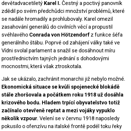
devětadvacetiletý
Karel I.
Čestný a poctivý panovník
zdědil po svém předchůdci množství problémů, které
se nadále hromadily a prohlubovaly. Karel omezil
zasahování generálů do civilních věcí a propustil
svéhlavého
Conrada von Hötzendorf
z funkce šéfa
generálního štábu. Poprvé od zahájení války také ve
Vídni svolal parlament a snažil se dosáhnout míru
prostřednictvím tajných jednání s dohodovými
mocnostmi, která však ztroskotala.
Jak se ukázalo, zachránit monarchii již nebylo možné.
Ekonomická situace se kvůli spojenecké blokádě
stále zhoršovala a počátkem roku 1918 už dosáhla
krizového bodu. Hladem trpící obyvatelstvo totiž
začínalo otevřeně reptat a mezi vojáky vypuklo
několik vzpour
. Velení se v červnu 1918 naposledy
pokusilo o ofenzívu na italské frontě podél toku řeky