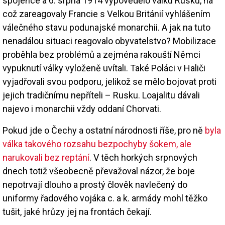
spojence a 6. srpna 1914 vypovědělo válku Rusku, na
což zareagovaly Francie s Velkou Británií vyhlášením
válečného stavu podunajské monarchii. A jak na tuto
nenadálou situaci reagovalo obyvatelstvo? Mobilizace
proběhla bez problémů a zejména rakouští Němci
vypuknutí války vyloženě uvítali. Také Poláci v Haliči
vyjadřovali svou podporu, jelikož se mělo bojovat proti
jejich tradičnímu nepříteli – Rusku. Loajalitu dávali
najevo i monarchii vždy oddaní Chorvati.
Pokud jde o Čechy a ostatní národnosti říše, pro ně
byla
válka takového rozsahu bezpochyby šokem, ale
narukovali bez reptání
. V těch horkých srpnových
dnech totiž všeobecně převažoval názor, že boje
nepotrvají dlouho a prostý člověk navlečený do
uniformy řadového vojáka c. a k. armády mohl těžko
tušit, jaké hrůzy jej na frontách čekají.