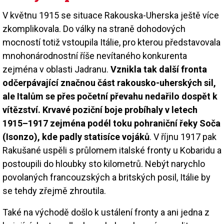
V květnu 1915 se situace Rakouska-Uherska ještě více
zkomplikovala. Do války na straně dohodových
mocností totiž vstoupila Itálie, pro kterou představovala
mnohonárodnostní říše nevítaného konkurenta
zejména v oblasti Jadranu.
Vznikla tak další fronta
odčerpávající značnou část rakousko-uherských sil,
ale Italům se přes početní převahu nedařilo dospět k
vítězství. Krvavé poziční boje probíhaly v letech
1915–1917 zejména podél toku pohraniční řeky Soča
(Isonzo), kde padly statisíce vojáků
. V říjnu 1917 pak
Rakušané uspěli s průlomem italské fronty u Kobaridu a
postoupili do hloubky sto kilometrů. Nebýt narychlo
povolaných francouzských a britských posil, Itálie by
se tehdy zřejmě zhroutila.
Také na východě došlo k ustálení fronty a ani jedna z