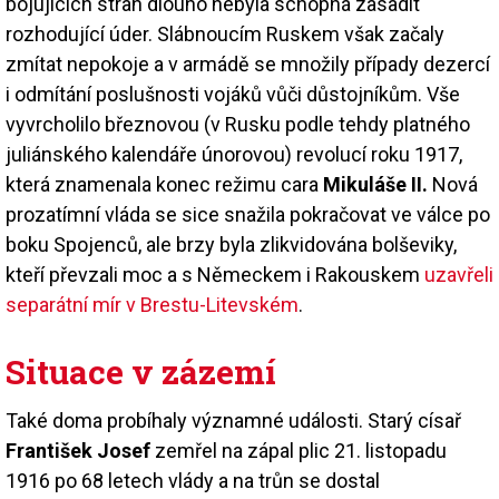
bojujících stran dlouho nebyla schopná zasadit
rozhodující úder. Slábnoucím Ruskem však začaly
zmítat nepokoje a v armádě se množily případy dezercí
i odmítání poslušnosti vojáků vůči důstojníkům. Vše
vyvrcholilo březnovou (v Rusku podle tehdy platného
juliánského kalendáře únorovou) revolucí roku 1917,
která znamenala konec režimu cara
Mikuláše II.
Nová
prozatímní vláda se sice snažila pokračovat ve válce po
boku Spojenců, ale brzy byla zlikvidována bolševiky,
kteří převzali moc a s Německem i Rakouskem
uzavřeli
separátní mír v Brestu-Litevském
.
Situace v zázemí
Také doma probíhaly významné události. Starý císař
František Josef
zemřel na zápal plic 21. listopadu
1916 po 68 letech vlády a na trůn se dostal