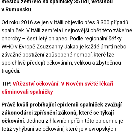
měsíců zemřelo na spalničky 35 lidí, většinou
v Rumunsku
.
Od roku 2016 se jen v Itálii objevilo přes 3 300 případů
spalniček. V Itálii zemřela i nejnovější oběť této zákeřné
choroby – šestiletý chlapec. Podle regionální šéfky
WHO v Evropě Zsuzsanny Jakab je každé úmrtí nebo
závažné postižení způsobené nemocí, které lze
spolehlivě předejít očkováním, velikou a zbytečnou
tragédií.
TIP:
Vítězství očkování: V Novém světě lékaři
eliminovali spalničky
Právě kvůli probíhající epidemii spalniček zvažují
zákonodárci zpřísnění zákonů, které se týkají
očkování
. Jednou z hlavních příčin této epidemie je
totiž vyhýbání se očkování, které je v evropských