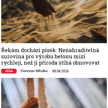
Řekám dochází písek: Nenahraditelná
surovina pro výrobu betonu mizí
rychleji, než ji příroda stíhá obnovovat
Stanislav Mihulka
08.08.2026
VĚDA
Image