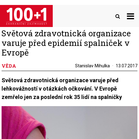
Přejít
k
hlavnímu
obsahu
Světová zdravotnická organizace
varuje před epidemií spalniček v
Evropě
VĚDA
Stanislav Mihulka
13.07.2017
Světová zdravotnická organizace varuje před
lehkovážností v otázkách očkování. V Evropě
zemřelo jen za poslední rok 35 lidí na spalničky