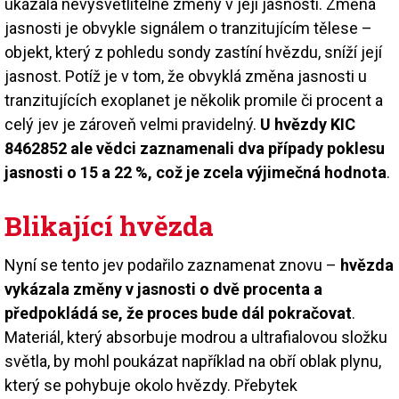
ukázala nevysvětlitelné změny v její jasnosti. Změna
jasnosti je obvykle signálem o tranzitujícím tělese –
objekt, který z pohledu sondy zastíní hvězdu, sníží její
jasnost. Potíž je v tom, že obvyklá změna jasnosti u
tranzitujících exoplanet je několik promile či procent a
celý jev je zároveň velmi pravidelný.
U hvězdy KIC
8462852 ale vědci zaznamenali dva případy poklesu
jasnosti o 15 a 22 %, což je zcela výjimečná hodnota
.
Blikající hvězda
Nyní se tento jev podařilo zaznamenat znovu –
hvězda
vykázala změny v jasnosti o dvě procenta a
předpokládá se, že proces bude dál pokračovat
.
Materiál, který absorbuje modrou a ultrafialovou složku
světla, by mohl poukázat například na obří oblak plynu,
který se pohybuje okolo hvězdy. Přebytek