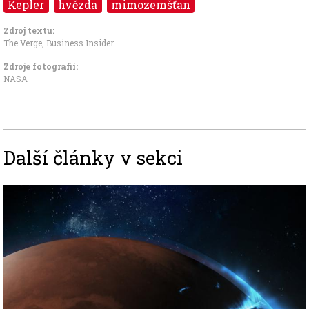
Kepler
hvězda
mimozemšťan
Zdroj textu:
The Verge, Business Insider
Zdroje fotografii:
NASA
Další články v sekci
Image