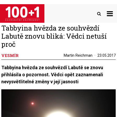
Přejít
k
hlavnímu
obsahu
Tabbyina hvězda ze souhvězdí
Labutě znovu bliká: Vědci netuší
proč
VESMÍR
Martin Reichman
23.05.2017
Tabbyina hvězda ze souhvězdí Labutě se znovu
přihlásila o pozornost. Vědci opět zaznamenali
nevysvětlitelné změny v její jasnosti