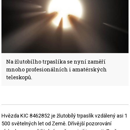
Na žlutobílho trpaslíka se nyní zaměří
mnoho profesionálních i amatérských
teleskopů.
Hvězda KIC 8462852 je žlutobílý trpaslík vzdálený asi 1
500 světelných let od Země. Dřívější pozorování