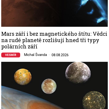
Mars září i bez magnetického štítu: Vědci
na rudé planetě rozlišují hned tři typy
polárních září
Michal Švanda
08.08.2026
VESMÍR
Image