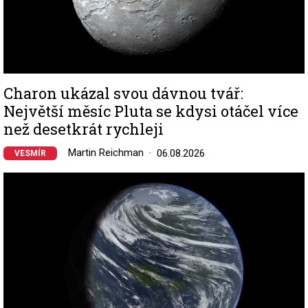
Charon ukázal svou dávnou tvář:
Největší měsíc Pluta se kdysi otáčel více
než desetkrát rychleji
Martin Reichman
06.08.2026
VESMÍR
Image