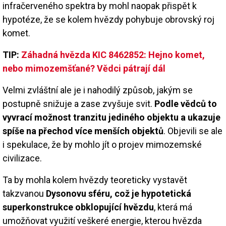
infračerveného spektra by mohl naopak přispět k
hypotéze, že se kolem hvězdy pohybuje obrovský roj
komet.
TIP:
Záhadná hvězda KIC 8462852: Hejno komet,
nebo mimozemšťané? Vědci pátrají dál
Velmi zvláštní ale je i nahodilý způsob, jakým se
postupně snižuje a zase zvyšuje svit.
Podle vědců to
vyvrací možnost tranzitu jediného objektu a ukazuje
spíše na přechod více menších objektů
. Objevili se ale
i spekulace, že by mohlo jít o projev mimozemské
civilizace.
Ta by mohla kolem hvězdy teoreticky vystavět
takzvanou
Dysonovu sféru, což je hypotetická
superkonstrukce obklopující hvězdu
, která má
umožňovat využití veškeré energie, kterou hvězda