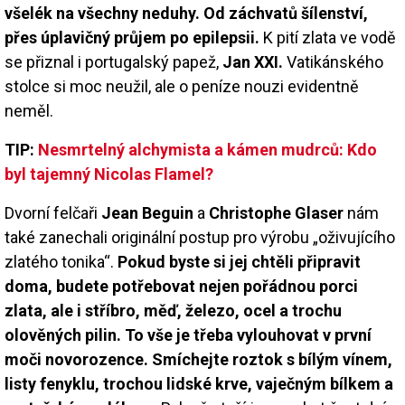
všelék na všechny neduhy. Od záchvatů šílenství,
přes úplavičný průjem po epilepsii.
K pití zlata ve vodě
se přiznal i portugalský papež,
Jan XXI.
Vatikánského
stolce si moc neužil, ale o peníze nouzi evidentně
neměl.
TIP:
Nesmrtelný alchymista a kámen mudrců: Kdo
byl tajemný Nicolas Flamel?
Dvorní felčaři
Jean Beguin
a
Christophe Glaser
nám
také zanechali originální postup pro výrobu „oživujícího
zlatého tonika“.
Pokud byste si jej chtěli připravit
doma, budete potřebovat nejen pořádnou porci
zlata, ale i stříbro, měď, železo, ocel a trochu
olověných pilin. To vše je třeba vylouhovat v první
moči novorozence. Smíchejte roztok s bílým vínem,
listy fenyklu, trochou lidské krve, vaječným bílkem a