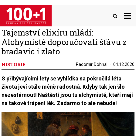
Přejít
k
hlavnímu
obsahu
Tajemství elixíru mládí:
Alchymisté doporučovali šťávu z
bradavic i zlato
HISTORIE
Radomír Dohnal
04.12.2020
S přibývajícími lety se vyhlídka na pokročilá léta
života jeví stále méně radostná. Kdyby tak jen šlo
nezestárnout! Naštěstí jsou tu alchymisté, kteří mají
na takové trápení lék. Zadarmo to ale nebude!