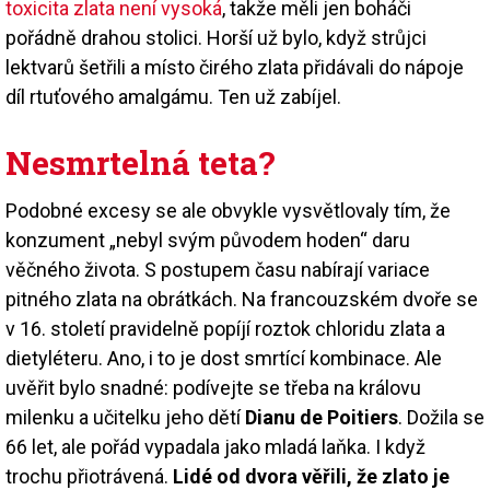
toxicita zlata není vysoká
, takže měli jen boháči
pořádně drahou stolici. Horší už bylo, když strůjci
lektvarů šetřili a místo čirého zlata přidávali do nápoje
díl rtuťového amalgámu. Ten už zabíjel.
Nesmrtelná teta?
Podobné excesy se ale obvykle vysvětlovaly tím, že
konzument „nebyl svým původem hoden“ daru
věčného života. S postupem času nabírají variace
pitného zlata na obrátkách. Na francouzském dvoře se
v 16. století pravidelně popíjí roztok chloridu zlata a
dietyléteru. Ano, i to je dost smrtící kombinace. Ale
uvěřit bylo snadné: podívejte se třeba na královu
milenku a učitelku jeho dětí
Dianu de Poitiers
. Dožila se
66 let, ale pořád vypadala jako mladá laňka. I když
trochu přiotrávená.
Lidé od dvora věřili, že zlato je