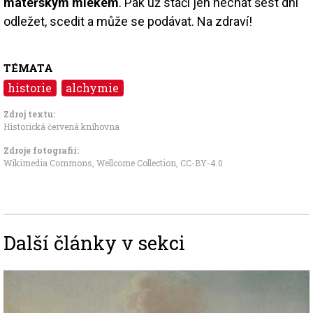
mateřským mlékem
. Pak už stačí jen nechat šest dní
odležet, scedit a může se podávat. Na zdraví!
TÉMATA
historie
alchymie
Zdroj textu:
Historická červená knihovna
Zdroje fotografii:
Wikimedia Commons, Wellcome Collection
,
CC-BY-4.0
Další články v sekci
Image