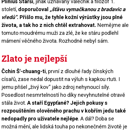
Plinius Starší
, jinak uznávaný válečník a filozof 1.
století,
doporučoval
„šťávu vymačkanou z bradavic a
vředů“
. Přišlo mu, že tyhle kožní výrůstky jsou plné
života, a tak ho z nich chtěl extrahovat.
Nemějme ale
tomuto moudrému muži za zlé, že ke stáru podlehl
mámení věčného života. Rozhodně nebyl sám.
Zlato je nejlepší
Čchin Š'-chuang-ti
, první z dlouhé řady čínských
císařů, zase nedal dopustit na výluh s kapkou rtuti. I
jemu přišel „živý kov“ jako zdroj nehynoucí síly.
Posedlost nesmrtelností ho díky nevyhnutelné otravě
stála život.
A staří Egypťané? Jejich pokusy s
rozpouštěním olověného prachu v kobřím jedu také
nedopadly pro uživatele nejlépe
. A dál? Doba se
možná mění, ale lidská touha po nekonečném životě je