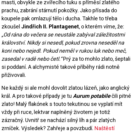
masti, obvykle ze zvířecího tuku s příměsí zlatého
prachu, zabrání stárnutí pokožky. Jako přísada do
koupele pak omlazují tělo i ducha. Takhle to třeba
zkoušel
Jindřich II. Plantagenet
, o kterém víme, že:
„Od rána do večera se neustále zabýval záležitostmi
království. Nikdy si nesedl, pokud zrovna neseděl na
koni nebo nejedl. Pokud neměl v rukou luk nebo meč,
zasedal v radě nebo četl.“
Prý za to mohlo zlato, šeptali
si poddaní. A alchymisté takové příběhy rádi notně
přiživovali.
Ne každý si ale mohl dovolit zlatou lázeň, jako anglický
král. A pro takové případy je tu
Aurum potabile
čili pitné
zlato! Malý flakónek s touto tekutinou se vyplatí mít
vždy při ruce, lektvar naplněný životem je totiž
zázračný. Uvnitř se nachází silný líh a pár zlatých
zrníček. Výsledek? Zahřeje a povzbudí.
Naštěstí