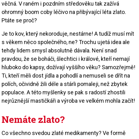
věčná. V raném i pozdním středověku tak zažívá
ohromný boom coby léčivo na přibývající léta zlato.
Ptáte se proč?
Je to kov, který nekoroduje, nestárne! A tudíž musí mít
s věkem něco společného, ne? Trochu ujetá idea ale
tehdy lidem smysl absolutně dávala. Není snad
pravdou, že se boháči, šlechtici i králové, kteří nemají
hluboko do kapsy, dožívají vyššího věku? Samozřejmě!
Ti, kteří měli dost jídla a pohodlí a nemuseli se dřít na
polích, očividně žili déle a stárli pomaleji, než zbytek
populace. A této myšlenky se pak s radostí zhostili
nejrůznější mastičkáři a výroba ve velkém mohla začít!
Nemáte zlato?
Co všechno svedou zlaté medikamenty? Ve formě