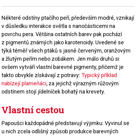
Některé odstíny ptačího peří, především modré, vznikají
v důsledku interakce světla s nanočásticemi na
povrchu pera. Většina ostatních barev pak pochází
z pigmentů známých jako karotenoidy. Uvedené se
týká téměř všech ptáků s jasně červeným, oranžovým
a žlutým peřím nebo zobákem. Jen málo druhů si
ovšem vytváří vlastní barevné pigmenty, přičemž je
takto obvykle získávají z potravy:
Typický příklad
nabízejí plameňáci
, za jejichž výrazným růžovým
odstínem stojí jídelníček bohatý na krevety.
Vlastní cestou
Papoušci každopádně představují výjimku: Vyvinul se
u nich zcela odlišný způsob produkce barevných