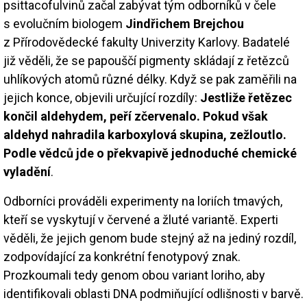
psittacofulvinů začal zabývat tým odborníků v čele
s evolučním biologem
Jindřichem Brejchou
z Přírodovědecké fakulty Univerzity Karlovy. Badatelé
již věděli, že se papouščí pigmenty skládají z řetězců
uhlíkových atomů různé délky. Když se pak zaměřili na
jejich konce, objevili určující rozdíly:
Jestliže řetězec
končil aldehydem, peří zčervenalo. Pokud však
aldehyd nahradila karboxylová skupina, zežloutlo.
Podle vědců jde o překvapivě jednoduché chemické
vyladění
.
Odborníci prováděli experimenty na loriích tmavých,
kteří se vyskytují v červené a žluté variantě. Experti
věděli, že jejich genom bude stejný až na jediný rozdíl,
zodpovídající za konkrétní fenotypový znak.
Prozkoumali tedy genom obou variant loriho, aby
identifikovali oblasti DNA podmiňující odlišnosti v barvě.