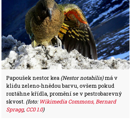
Papoušek nestor kea
(Nestor notabilis)
má v
klidu zeleno-hnědou barvu, ovšem pokud
roztáhne křídla, promění se v pestrobarevný
skvost.
(foto:
Wikimedia Commons, Bernard
Spragg
,
CC0 1.0
)