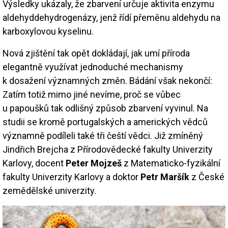
Výsledky ukázaly, že zbarvení určuje aktivita enzymu
aldehyddehydrogenázy, jenž řídí přeměnu aldehydu na
karboxylovou kyselinu.
Nová zjištění tak opět dokládají, jak umí příroda
elegantně využívat jednoduché mechanismy
k dosažení významných změn. Bádání však nekončí:
Zatím totiž mimo jiné nevíme, proč se vůbec
u papoušků tak odlišný způsob zbarvení vyvinul. Na
studii se kromě portugalských a amerických vědců
významně podíleli také tři čeští vědci. Již zmíněný
Jindřich Brejcha z Přírodovědecké fakulty Univerzity
Karlovy, docent
Peter Mojzeš
z Matematicko-fyzikální
fakulty Univerzity Karlovy a doktor
Petr Maršík
z České
zemědělské univerzity.
Image