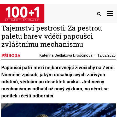
Přejít
k
hlavnímu
obsahu
Tajemství pestrosti: Za pestrou
paletu barev vděčí papoušci
zvláštnímu mechanismu
PŘÍRODA
Kateřina Sedláková Droščínová
12.02.2025
Papoušci patří mezi nejbarevnější živočichy na Zemi.
Nicméně způsob, jakým dosahují svých zářivých
odstínů, vědcům po desetiletí unikal. Jedinečný
mechanismus odhalil až nový výzkum, na němž se
podíleli i čeští odborníci.