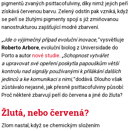
pigmentů zvaných psittacofulviny, díky nimž jejich peří
získává červenou barvu. Zelený odstín pak vzniká, když
se peří se žlutými pigmenty spojí s již zmiňovanou
nanostrukturou zajišťující modré zbarvení.
„Jde o výjimečný případ evoluční inovace,“
vysvětluje
Roberto Arbore
, evoluční biolog z Universidade do
Porto a autor
nové studie
.
„Schopnost vytvářet
a upravovat své opeření poskytla papouškům větší
kontrolu nad signály používanými k přilákání dalších
jedinců a ke komunikaci s nimi,“
dodává. Dlouho však
zůstávalo nejasné, jak přesně psittacofulviny působí:
Proč některé zbarvují peří do červena a jiné do žluta?
Žlutá, nebo červená?
Zlom nastal, když se chemickým složením