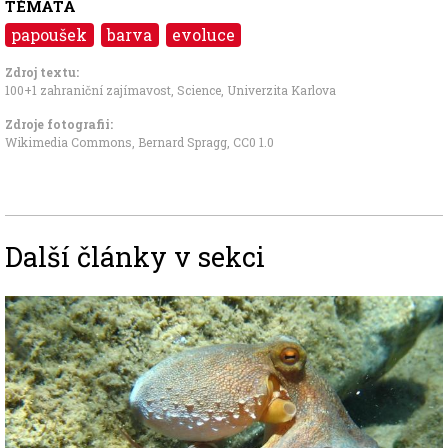
TÉMATA
papoušek
barva
evoluce
Zdroj textu:
100+1 zahraniční zajímavost
,
Science
,
Univerzita Karlova
Zdroje fotografii:
Wikimedia Commons, Bernard Spragg
,
CC0 1.0
Další články v sekci
Image