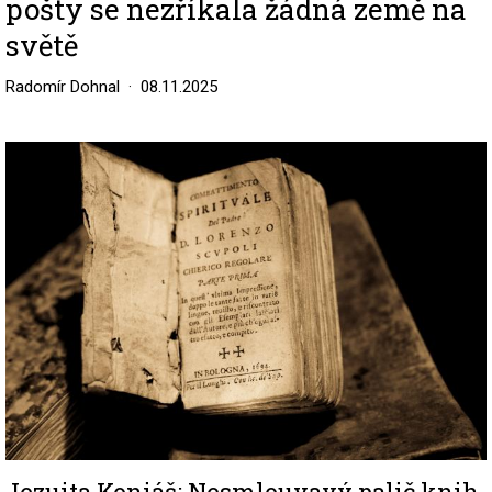
pošty se nezříkala žádná země na
světě
Radomír Dohnal
08.11.2025
Image
Jezuita Koniáš: Nesmlouvavý palič knih,