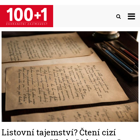
Přejít
k
hlavnímu
obsahu
Image
Listovní tajemství? Čtení cizí