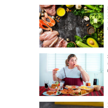
Image
Image
Image