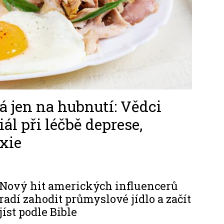
á jen na hubnutí: Vědci
ál při léčbě deprese,
exie
Nový hit amerických influencerů
radí zahodit průmyslové jídlo a začít
jíst podle Bible