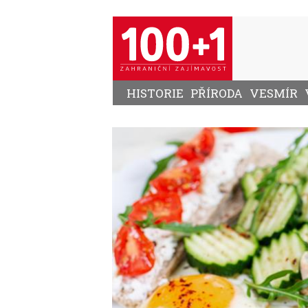
Přejít
k
hlavnímu
obsahu
HISTORIE
PŘÍRODA
VESMÍR
Image