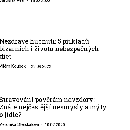
Jaroslav Petr
15.02.2023
Nezdravé hubnutí: 5 příkladů
bizarních i životu nebezpečných
diet
Vilém Koubek
23.09.2022
Stravování pověrám navzdory:
Znáte nejčastější nesmysly a mýty
o jídle?
Veronika Stejskalová
10.07.2020