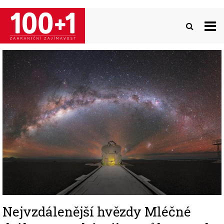
Přejít
k
hlavnímu
obsahu
Image
Nejvzdálenější hvězdy Mléčné