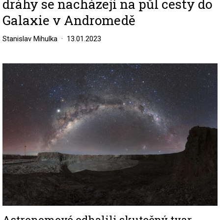
dráhy se nacházejí na půl cesty do
Galaxie v Andromedě
Stanislav Mihulka
13.01.2023
Image
Astronomové odhalili skutečný tvar