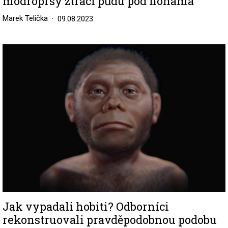
modroprsý ztrácí půdu pod nohama
Marek Telička
09.08.2023
Image
Jak vypadali hobiti? Odborníci
rekonstruovali pravděpodobnou podobu