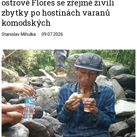
ostrově Flores se zřejmě živili
zbytky po hostinách varanů
komodských
Stanislav Mihulka
09.07.2026
Image