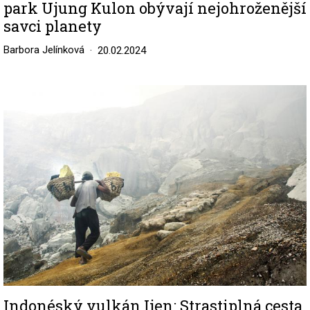
park Ujung Kulon obývají nejohroženější
savci planety
Barbora Jelínková
20.02.2024
Image
Indonéský vulkán Ijen: Strastiplná cesta