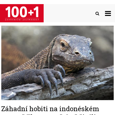
Přejít
k
hlavnímu
obsahu
Image
Záhadní hobiti na indonéském