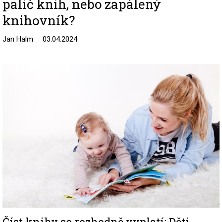
palič knih, nebo zapálený
knihovník?
Jan Halm
03.04.2024
Image
Číst knihy se rozhodně vyplatí: Děti,