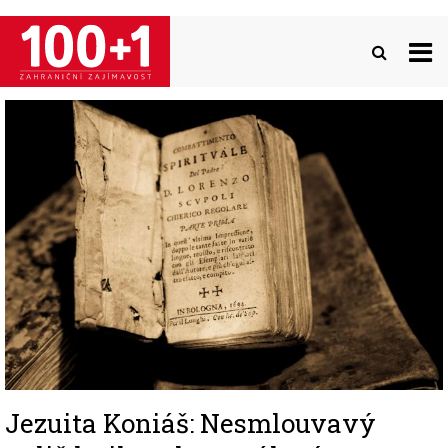
Přejít
k
hlavnímu
obsahu
Image
Jezuita Koniáš: Nesmlouvavý