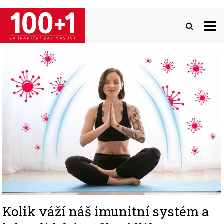
Přejít
k
hlavnímu
obsahu
Image
Kolik váží náš imunitní systém a