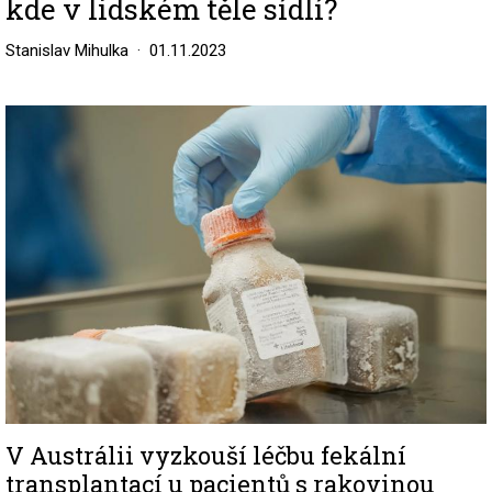
kde v lidském těle sídlí?
Stanislav Mihulka
01.11.2023
Image
V Austrálii vyzkouší léčbu fekální
transplantací u pacientů s rakovinou