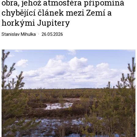
obra, jehož atmosféra připomíná
chybějící článek mezi Zemí a
horkými Jupitery
Stanislav Mihulka
26.05.2026
Image