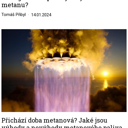
metanu?
Tomáš Přibyl
14.01.2024
Image
Přichází doba metanová? Jaké jsou
výhody a nevýhody metanového paliva