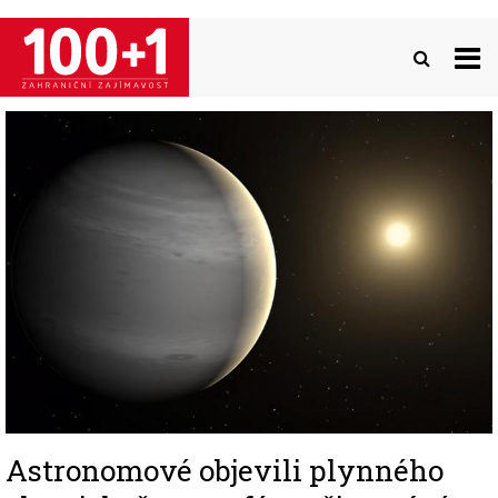
Přejít
k
hlavnímu
obsahu
Image
Astronomové objevili plynného