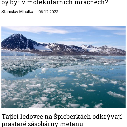
by být v molekulárních mračnech?
Stanislav Mihulka
06.12.2023
Image
Tající ledovce na Špicberkách odkrývají
prastaré zásobárny metanu