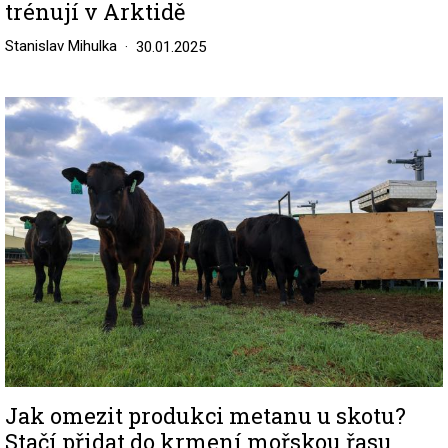
trénují v Arktidě
Stanislav Mihulka
30.01.2025
Image
Jak omezit produkci metanu u skotu?
Stačí přidat do krmení mořskou řasu