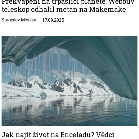
Překvapení na trpasličí planetě: Webbův
teleskop odhalil metan na Makemake
Stanislav Mihulka
17.09.2025
Image
Jak najít život na Enceladu? Vědci