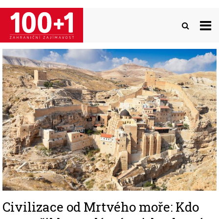
Přejít
k
hlavnímu
obsahu
Image
Civilizace od Mrtvého moře: Kdo