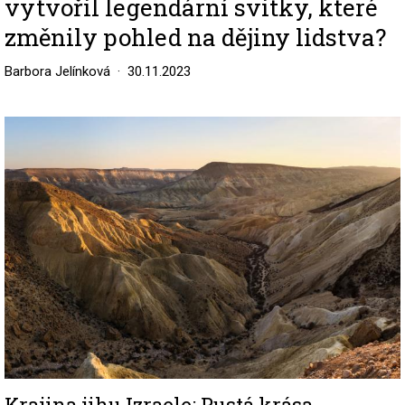
vytvořil legendární svitky, které
změnily pohled na dějiny lidstva?
Barbora Jelínková
30.11.2023
Image
Krajina jihu Izraele: Pustá krása