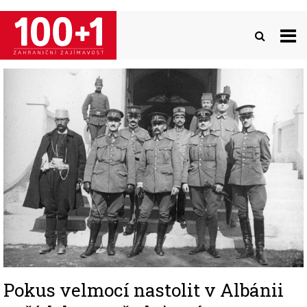
Přejít
k
hlavnímu
obsahu
Image
Pokus velmocí nastolit v Albánii