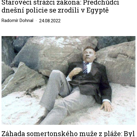
Starověcí strážci zákona: Předchůdci
dnešní policie se zrodili v Egyptě
Radomír Dohnal
24.08.2022
Image
Záhada somertonského muže z pláže: Byl