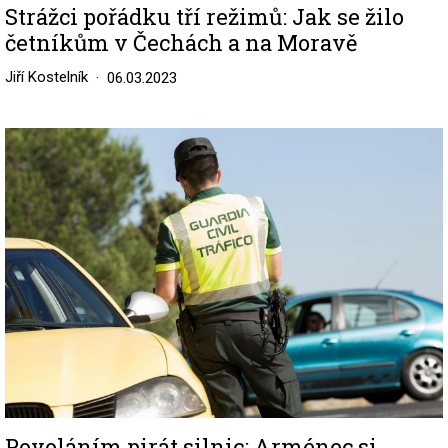
Strážci pořádku tří režimů: Jak se žilo
četníkům v Čechách a na Moravě
Jiří Kostelník
06.03.2023
Image
Povoláním pirát silnic: Arménec si