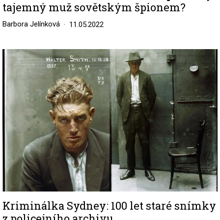
tajemný muž sovětským špionem?
Barbora Jelínková
11.05.2022
Image
Kriminálka Sydney: 100 let staré snímky
z policejního archivu