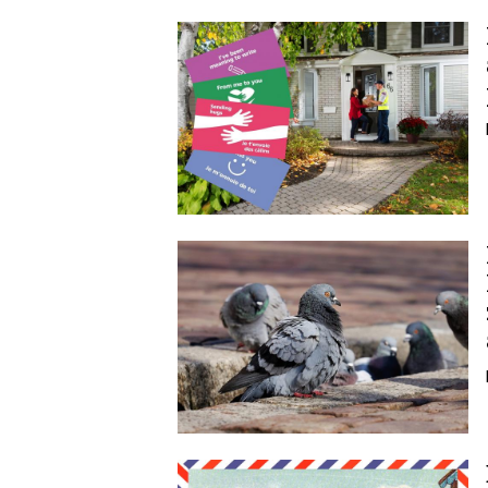
Image
Image
Image