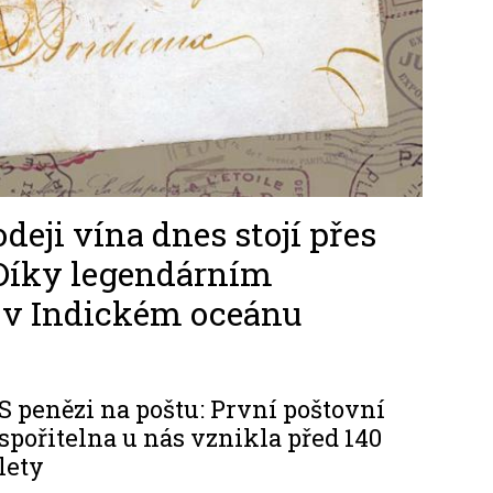
deji vína dnes stojí přes
 Díky legendárním
 v Indickém oceánu
S penězi na poštu: První poštovní
spořitelna u nás vznikla před 140
lety