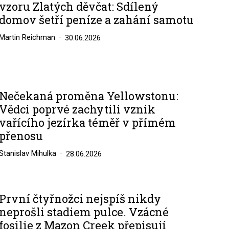
vzoru Zlatých děvčat: Sdílený
domov šetří peníze a zahání samotu
Martin Reichman
30.06.2026
Nečekaná proměna Yellowstonu:
Vědci poprvé zachytili vznik
vařícího jezírka téměř v přímém
přenosu
Stanislav Mihulka
28.06.2026
První čtyřnožci nejspíš nikdy
neprošli stadiem pulce. Vzácné
fosilie z Mazon Creek přepisují