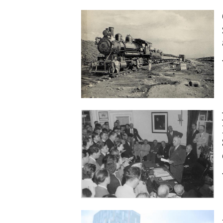
Image
Image
Image