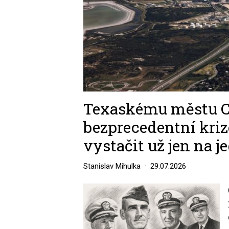
Texaskému městu Co
bezprecedentní kri
vystačit už jen na j
Stanislav Mihulka
29.07.2026
Image