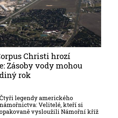
rpus Christi hrozí
ze: Zásoby vody mohou
ediný rok
Čtyři legendy amerického
námořnictva: Velitelé, kteří si
opakovaně vysloužili Námořní kříž