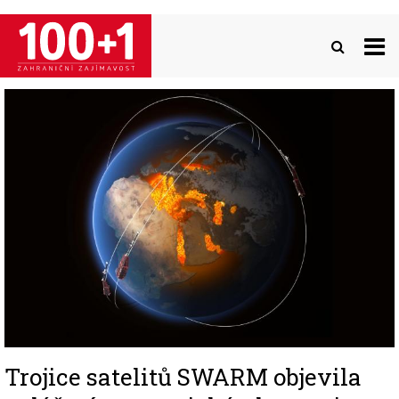
Přejít
k
hlavnímu
obsahu
Image
Trojice satelitů SWARM objevila