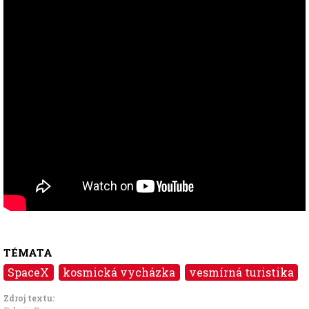
TÉMATA
SpaceX
kosmická vycházka
vesmírná turistika
Zdroj textu: