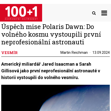
Přejít
k
hlavnímu
obsahu
Úspěch mise Polaris Dawn: Do
volného kosmu vystoupili první
neprofesionální astronauti
VESMÍR
Martin Reichman
13.09.2024
Americký miliardář Jared Isaacman a Sarah
Gillisová jako první neprofesionální astronauté v
historii vystoupili do volného vesmíru.