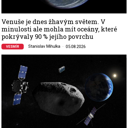
Venuše je dnes žhavým světem. V
minulosti ale mohla mít oceány, které
pokrývaly 90 % jejího povrchu
Stanislav Mihulka
05.08.2026
VESMÍR
Image