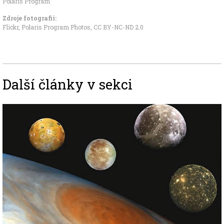
Polaris Program
Zdroje fotografii:
Flickr, Polaris Program Photos
,
CC BY-NC-ND 2.0
Další články v sekci
Image