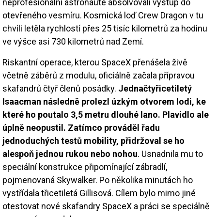
neprofesionální astronauté absolvovali výstup do
otevřeného vesmíru. Kosmická loď Crew Dragon v tu
chvíli letěla rychlostí přes 25 tisíc kilometrů za hodinu
ve výšce asi 730 kilometrů nad Zemí.
Riskantní operace, kterou SpaceX přenášela živě
včetně záběrů z modulu, oficiálně začala přípravou
skafandrů čtyř členů posádky.
Jednačtyřicetiletý
Isaacman následně prolezl úzkým otvorem lodi, ke
které ho poutalo 3,5 metru dlouhé lano. Plavidlo ale
úplně neopustil. Zatímco prováděl řadu
jednoduchých testů mobility, přidržoval se ho
alespoň jednou rukou nebo nohou
. Usnadnila mu to
speciální konstrukce připomínající zábradlí,
pojmenovaná Skywalker. Po několika minutách ho
vystřídala třicetiletá Gillisová. Cílem bylo mimo jiné
otestovat nové skafandry SpaceX a práci se speciálně