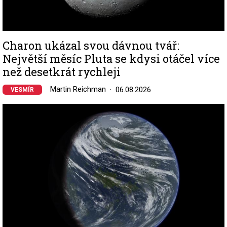
Charon ukázal svou dávnou tvář:
Největší měsíc Pluta se kdysi otáčel více
než desetkrát rychleji
Martin Reichman
06.08.2026
VESMÍR
Image