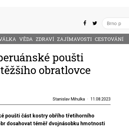
VÁLKA
VĚDA
ZDRAVÍ
ZAJÍMAVOSTI
CESTOVÁNÍ
 peruánské poušti
jtěžšího obratlovce
Stanislav Mihulka
11.08.2023
é poušti část kostry obřího třetihorního
obr dosahovat téměř dvojnásobku hmotnosti