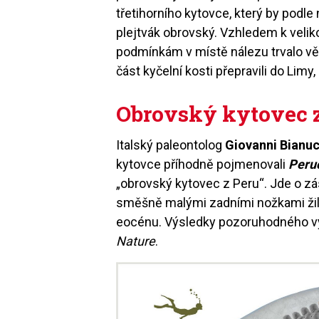
třetihorního kytovce, který by podle
plejtvák obrovský. Vzhledem k veli
podmínkám v místě nálezu trvalo vědc
část kyčelní kosti přepravili do Limy,
Obrovský kytovec 
Italský paleontolog
Giovanni Bianuc
kytovce příhodně pojmenovali
Peruc
„obrovský kytovec z Peru“. Jde o zá
směšně malými zadními nožkami žila 
eocénu. Výsledky pozoruhodného
Nature
.