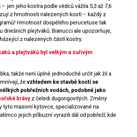
 – jen jeho kostra podle vědců vážila 5,3 až 7,6
zují z hmotnosti nalezených kostí – každý z
ilogramů! Hmotnost dospělého perucetuse tak
dnešních plejtváků. Bianucci ale upozorňuje,
cházející z nalezených částí kostry.
aků a plejtváků byl velkým a zuřivým
ebka, takže není úplně jednoduché určit jak žil a
omnívají, že
vzhledem ke stavbě kostí se
 mělkých pobřežních vodách, podobně jako
mořské krávy
z čeledi dugongovitých. Změny
 tyto masivní kytovce, specializované na
tímco jejich příbuzní vyrazili dál od pobřeží, kde