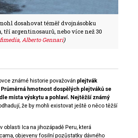
mohl dosahovat téměř dvojnásobku
 tří argentinosaurů, nebo více než 30
fimedia, Alberto Gennari
)
lovce známé historie považován
plejtvák
.
Průměrná hmotnost dospělých plejtváků se
dle místa výskytu a pohlaví. Nejtěžší známý
 odhadují, že by mohli existovat ještě o něco těžší
 v oblasti Ica na jihozápadě Peru, která
acama, objeveny fosilní pozůstatky dávného