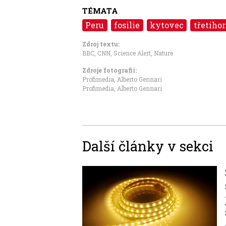
TÉMATA
Peru
fosilie
kytovec
třetiho
Zdroj textu:
BBC
,
CNN
,
Science Alert
,
Nature
Zdroje fotografii:
Profimedia, Alberto Gennari
Profimedia, Alberto Gennari
Další články v sekci
Image