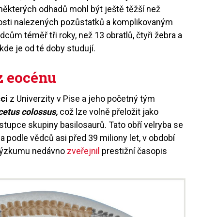
 některých odhadů mohl být ještě těžší než
kosti nalezených pozůstatků a komplikovaným
ům téměř tři roky, než 13 obratlů, čtyři žebra a
 kde je od té doby studují.
z eocénu
ci
z Univerzity v Pise a jeho početný tým
etus colossus,
což lze volně přeložit jako
stupce skupiny basilosaurů. Tato obří velryba se
podle vědců asi před 39 miliony let, v období
 výzkumu nedávno
zveřejnil
prestižní časopis