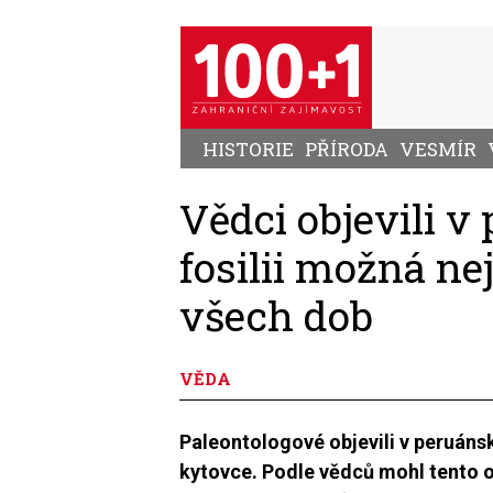
Přejít
k
hlavnímu
obsahu
HISTORIE
PŘÍRODA
VESMÍR
Vědci objevili v
fosilii možná ne
všech dob
VĚDA
Paleontologové objevili v peruánsk
kytovce. Podle vědců mohl tento 