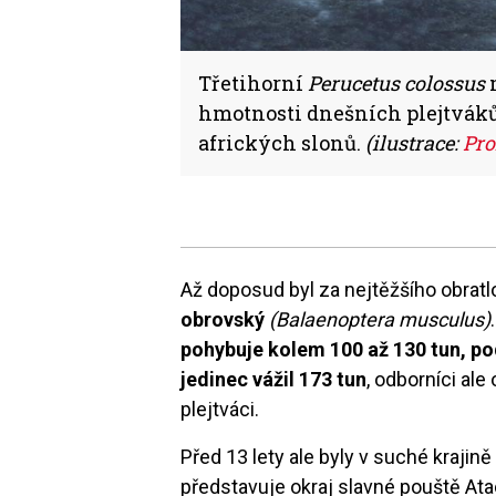
Třetihorní
Perucetus colossus
hmotnosti dnešních plejtváků,
afrických slonů.
(ilustrace:
Pro
Až doposud byl za nejtěžšího obrat
obrovský
(Balaenoptera musculus)
pohybuje kolem 100 až 130 tun, po
jedinec vážil 173 tun
, odborníci ale
plejtváci.
Před 13 lety ale byly v suché krajině
představuje okraj slavné pouště At