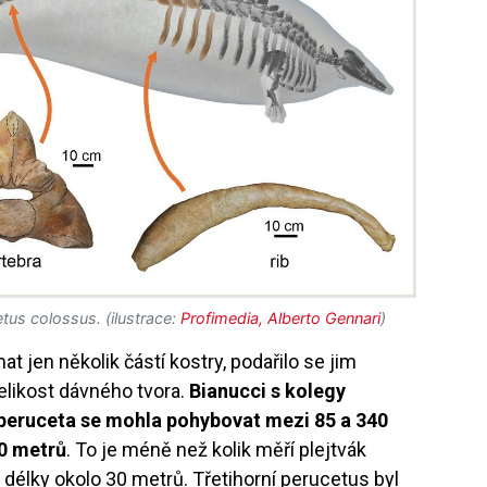
tus colossus. (ilustrace:
Profimedia, Alberto Gennari
)
 jen několik částí kostry, podařilo se jim
elikost dávného tvora.
Bianucci s kolegy
peruceta se mohla pohybovat mezi 85 a 340
20 metrů
. To je méně než kolik měří plejtvák
 délky okolo 30 metrů. Třetihorní perucetus byl