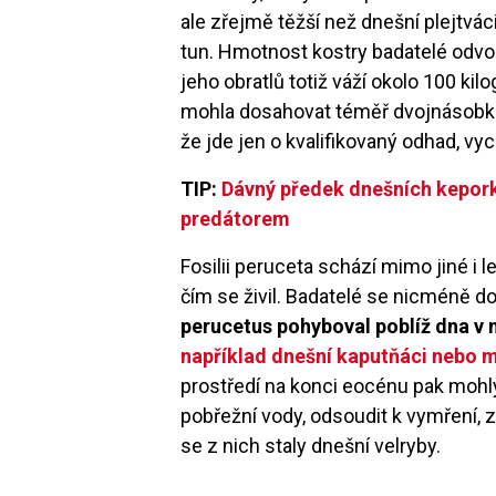
ale zřejmě těžší než dnešní plejtváci
tun. Hmotnost kostry badatelé odvo
jeho obratlů totiž váží okolo 100 k
mohla dosahovat téměř dvojnásobku 
že jde jen o kvalifikovaný odhad, vy
TIP:
Dávný předek dnešních kepork
predátorem
Fosilii peruceta schází mimo jiné i l
čím se živil. Badatelé se nicméně d
perucetus pohyboval poblíž dna v
například dnešní kaputňáci nebo 
prostředí na konci eocénu pak mohly
pobřežní vody, odsoudit k vymření, za
se z nich staly dnešní velryby.