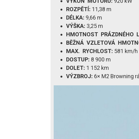
VÝKON MOTORU:
920 kW
ROZPĚTÍ:
11,38 m
DÉLKA:
9,66 m
VÝŠKA:
3,25 m
HMOTNOST PRÁZDNÉHO L
BĚŽNÁ VZLETOVÁ HMOTN
MAX. RYCHLOST:
581 km/h 
DOSTUP:
8 900 m
DOLET:
1 152 km
VÝZBROJ:
6× M2 Browning r