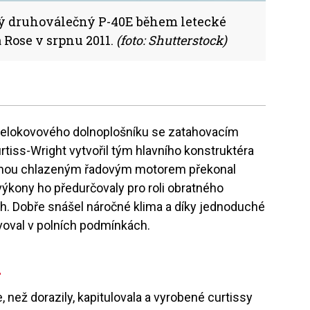
ý druhoválečný P-40E během letecké
 Rose v srpnu 2011.
(foto: Shutterstock)
p celokovového dolnoplošníku se zatahovacím
tiss-Wright vytvořil tým hlavního konstruktéra
linou chlazeným řadovým motorem překonal
výkony ho předurčovaly pro roli obratného
ch. Dobře snášel náročné klima a díky jednoduché
voval v polních podmínkách.
k
e, než dorazily, kapitulovala a vyrobené curtissy