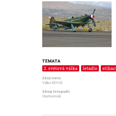
Image
TÉMATA
2. světová válka
letadlo
stíhac
Zdroj textu:
Válka REVUE
Zdroje fotografii:
Shutterstock