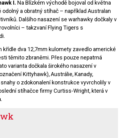
awk I.
Na Blízkém východě bojoval od května
 odolný a obratný stíhač – například Australan
otivníků. Dalšího nasazení se warhawky dočkaly v
rovolníci – takzvaní Flying Tigers s
di.
ém křídle dva 12,7mm kulomety zavedlo americké
sti těmito zbraněmi. Přes pouze nepatrná
ato varianta dočkala širokého nasazení v
 označení Kittyhawk), Austrálie, Kanady,
 snahy o zdokonalení konstrukce vyvrcholily v
poslední stíhačce firmy Curtiss-Wright, která v
a.
awk