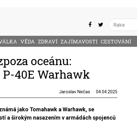
VÁLKA
VĚDA
ZDRAVÍ
ZAJÍMAVOSTI
CESTOVÁNÍ
 zpoza oceánu:
ss P-40E Warhawk
Jaroslav Nečas
04.04.2025
, známá jako Tomahawk a Warhawk, se
ostí a širokým nasazením v armádách spojenců