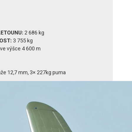
ETOUNU:
2 686 kg
OST:
3 755 kg
ve výšce 4 600 m
áže 12,7 mm, 3× 227kg puma