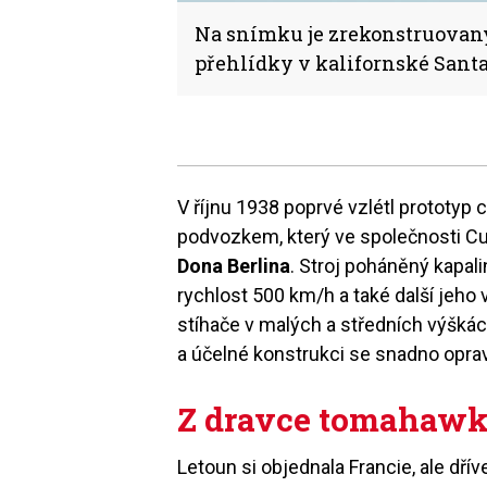
Na snímku je zrekonstruovan
přehlídky v kalifornské Santa
V říjnu 1938 poprvé vzlétl prototy
podvozkem, který ve společnosti Cur
Dona Berlina
. Stroj poháněný kapa
rychlost 500 km/h a také další jeho 
stíhače v malých a středních výšká
a účelné konstrukci se snadno opra
Z dravce tomahaw
Letoun si objednala Francie, ale dřív