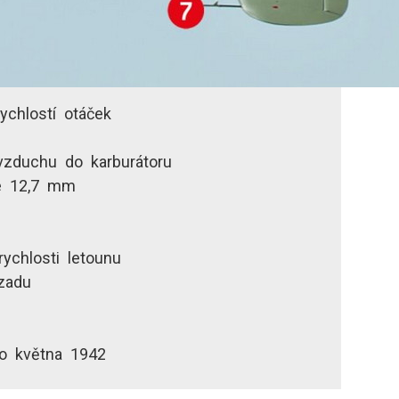
rychlostí otáček
vzduchu do karburátoru
e 12,7 mm
rychlosti letounu
ozadu
o května 1942