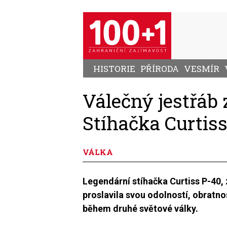
Přejít
k
hlavnímu
obsahu
HISTORIE
PŘÍRODA
VESMÍR
Válečný jestřáb
Stíhačka Curti
VÁLKA
Legendární stíhačka Curtiss P-40
proslavila svou odolností, obratn
během druhé světové války.