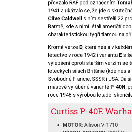
převzalo RAF pod označením
Tomah
1941 a ukázalo se, že jde o skutečně
Clive Caldwell
s ním sestřelil 22 pr
Barmě, kde s nimi létali američtí dob
charakteristickou tygří tlamou na pří
Kromě verze
D
, která nesla v každ
letectvo v roce 1942 i variantu
E
s še
vylepšení oproti starším verzím se t
leteckých silách Británie (kde nesla
Svobodné Francie, SSSR i USA. Další
masově vyráběné variantě
P-40N
, 
roce 1948 s výrobou letadel skončil
Curtiss P-40E Warh
MOTOR:
Allison V-1710