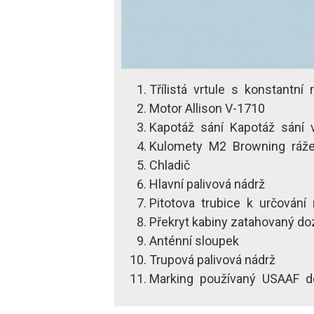
Třílistá vrtule s konstantní 
Motor Allison V-1710
Kapotáž sání Kapotáž sání 
Kulomety M2 Browning ráž
Chladič
Hlavní palivová nádrž
Pitotova trubice k určování 
Překryt kabiny zatahovaný d
Anténní sloupek
Trupová palivová nádrž
Marking používaný USAAF d