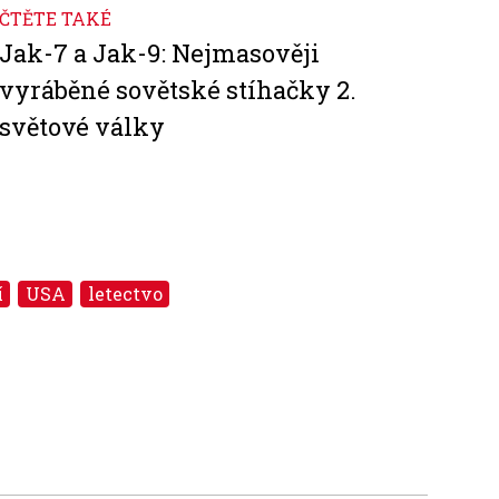
ČTĚTE TAKÉ
Jak-7 a Jak-9: Nejmasověji
vyráběné sovětské stíhačky 2.
světové války
í
USA
letectvo