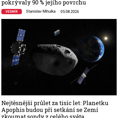
pokrývaly 90 % jejího povrchu
Stanislav Mihulka
05.08.2026
VESMÍR
Image
Nejtěsnější průlet za tisíc let: Planetku
Apophis budou při setkání se Zemí
zkoumat sondy z celého světa