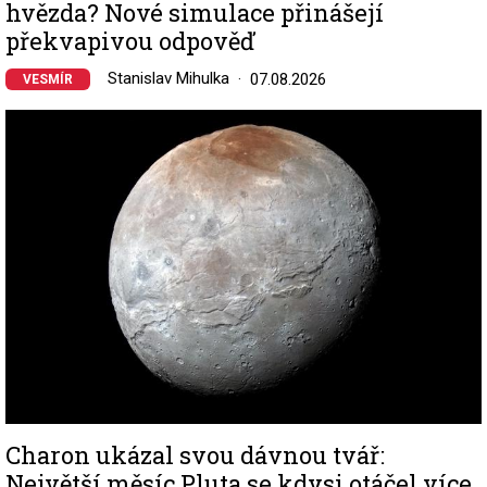
hvězda? Nové simulace přinášejí
překvapivou odpověď
Stanislav Mihulka
07.08.2026
VESMÍR
Image
Charon ukázal svou dávnou tvář:
Největší měsíc Pluta se kdysi otáčel více