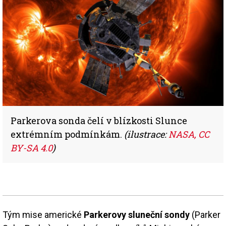
Parkerova sonda čelí v blízkosti Slunce
extrémním podmínkám.
(ilustrace:
NASA,
CC
BY-SA 4.0
)
Tým mise americké
Parkerovy sluneční sondy
(Parker