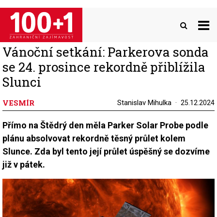
Přejít
k
hlavnímu
obsahu
Vánoční setkání: Parkerova sonda
se 24. prosince rekordně přiblížila
Slunci
VESMÍR
Stanislav Mihulka
25.12.2024
Přímo na Štědrý den měla Parker Solar Probe podle
plánu absolvovat rekordně těsný průlet kolem
Slunce. Zda byl tento její průlet úspěšný se dozvíme
již v pátek.