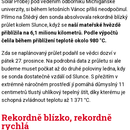
Solar Probe) pod vedením odborníků Michiganské
univerzity, si během letošních Vánoc příliš neodpočinul.
Přímo na Štědrý den sonda absolvovala rekordně blízký
průlet kolem Slunce, když se
naší mateřské hvězdě
přiblížila na 6,1 milionu kilometrů. Podle výpočtů
čelila během přiblížení teplotě okolo 980 °C.
Zda se naplánovaný průlet podařil se vědci dozví v
pátek 27. prosince. Na podrobná data z průletu si ale
budeme muset počkat až do druhé poloviny ledna, kdy
se sonda dostatečně vzdálí od Slunce. S přežitím v
extrémně náročném prostředí jí pomáhá důmyslný 11
centimetrů tlustý uhlíkový tepelný štít, díky kterému je
schopná zvládnout teplotu až 1 371 °C.
Rekordně blízko, rekordně
rychlá