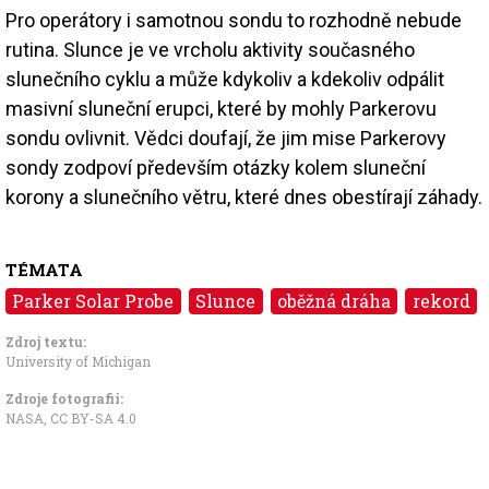
Pro operátory i samotnou sondu to rozhodně nebude
rutina. Slunce je ve vrcholu aktivity současného
slunečního cyklu a může kdykoliv a kdekoliv odpálit
masivní sluneční erupci, které by mohly Parkerovu
sondu ovlivnit. Vědci doufají, že jim mise Parkerovy
sondy zodpoví především otázky kolem sluneční
korony a slunečního větru, které dnes obestírají záhady.
TÉMATA
Parker Solar Probe
Slunce
oběžná dráha
rekord
Zdroj textu:
University of Michigan
Zdroje fotografii:
NASA,
CC BY-SA 4.0