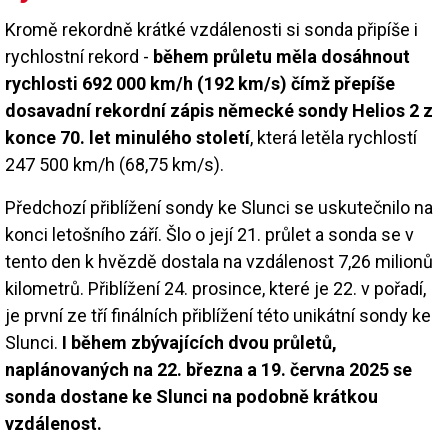
Kromě rekordně krátké vzdálenosti si sonda připíše i
rychlostní rekord -
během průletu měla dosáhnout
rychlosti 692 000 km/h (192 km/s) čímž přepíše
dosavadní rekordní zápis německé sondy Helios 2 z
konce 70. let minulého století
, která letěla rychlostí
247 500 km/h (68,75 km/s).
Předchozí přiblížení sondy ke Slunci se uskutečnilo na
konci letošního září. Šlo o její 21. průlet a sonda se v
tento den k hvězdě dostala na vzdálenost 7,26 milionů
kilometrů. Přiblížení 24. prosince, které je 22. v pořadí,
je první ze tří finálních přiblížení této unikátní sondy ke
Slunci.
I během zbývajících dvou průletů,
naplánovaných na 22. března a 19. června 2025 se
sonda dostane ke Slunci na podobně krátkou
vzdálenost.