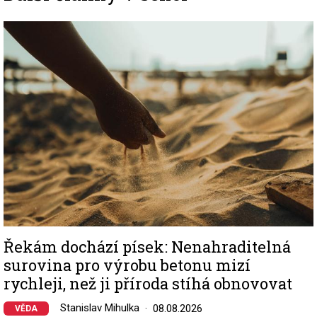
Image
Řekám dochází písek: Nenahraditelná
surovina pro výrobu betonu mizí
rychleji, než ji příroda stíhá obnovovat
Stanislav Mihulka
08.08.2026
VĚDA