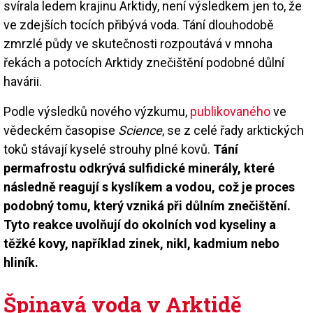
svírala ledem krajinu Arktidy, není výsledkem jen to, že
ve zdejších tocích přibývá voda. Tání dlouhodobě
zmrzlé půdy ve skutečnosti rozpoutává v mnoha
řekách a potocích Arktidy znečištění podobné důlní
havárii.
Podle výsledků nového výzkumu,
publikovaného
ve
vědeckém časopise
Science
, se z celé řady arktických
toků stávají kyselé strouhy plné kovů.
Tání
permafrostu odkrývá sulfidické minerály, které
následně reagují s kyslíkem a vodou, což je proces
podobný tomu, který vzniká při důlním znečištění.
Tyto reakce uvolňují do okolních vod kyseliny a
těžké kovy, například zinek, nikl, kadmium nebo
hliník.
Špinavá voda v Arktidě