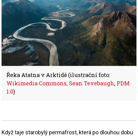
Řeka Atatna v Arktidě (ilustrační foto:
Wikimedia Commons, Sean Tevebaugh
,
PDM
1.0
)
Když taje starobylý permafrost, která po dlouhou dobu