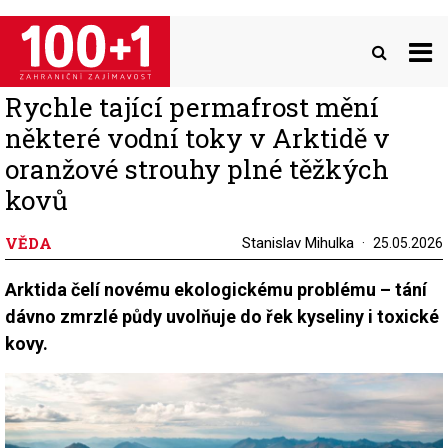
Přejít
k
hlavnímu
obsahu
Rychle tající permafrost mění
některé vodní toky v Arktidě v
oranžové strouhy plné těžkých
kovů
VĚDA
Stanislav Mihulka
25.05.2026
Arktida čelí novému ekologickému problému – tání
dávno zmrzlé půdy uvolňuje do řek kyseliny i toxické
kovy.