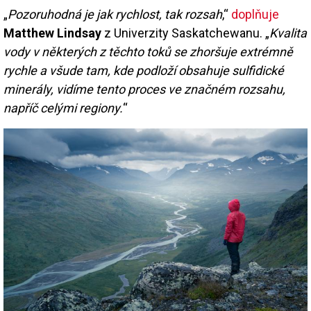
„
Pozoruhodná je jak rychlost, tak rozsah
,“
doplňuje
Matthew Lindsay
z Univerzity Saskatchewanu. „
Kvalita
vody v některých z těchto toků se zhoršuje extrémně
rychle a všude tam, kde podloží obsahuje sulfidické
minerály, vidíme tento proces ve značném rozsahu,
napříč celými regiony.
“
Image