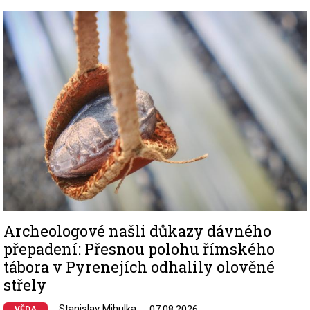
Image
Archeologové našli důkazy dávného
přepadení: Přesnou polohu římského
tábora v Pyrenejích odhalily olověné
střely
Stanislav Mihulka
07.08.2026
VĚDA