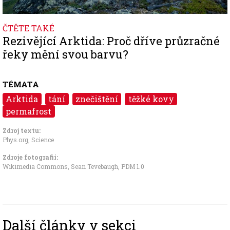
ČTĚTE TAKÉ
Rezivějící Arktida: Proč dříve průzračné
řeky mění svou barvu?
TÉMATA
Arktida
tání
znečištění
těžké kovy
permafrost
Zdroj textu:
Phys.org
,
Science
Zdroje fotografii:
Wikimedia Commons, Sean Tevebaugh
,
PDM 1.0
Další články v sekci