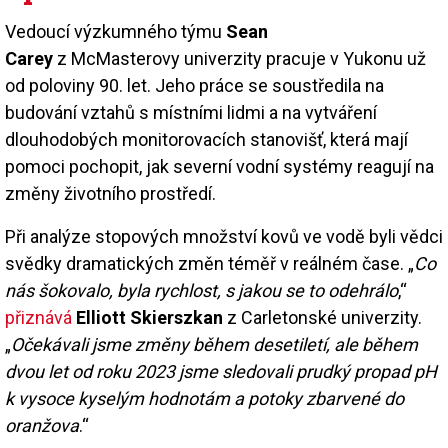
Vedoucí výzkumného týmu
Sean
Carey
z McMasterovy univerzity pracuje v Yukonu už
od poloviny 90. let. Jeho práce se soustředila na
budování vztahů s místními lidmi a na vytváření
dlouhodobých monitorovacích stanovišť, která mají
pomoci pochopit, jak severní vodní systémy reagují na
změny životního prostředí.
Při analýze stopových množství kovů ve vodě byli vědci
svědky dramatických změn téměř v reálném čase. „
Co
nás šokovalo, byla rychlost, s jakou se to odehrálo
,“
přiznává
Elliott Skierszkan
z Carletonské univerzity.
„
Očekávali jsme změny během desetiletí, ale během
dvou let od roku 2023 jsme sledovali prudký propad pH
k vysoce kyselým hodnotám a potoky zbarvené do
oranžova
.“