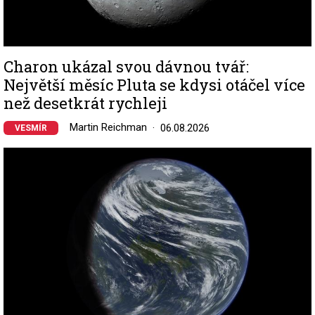
Charon ukázal svou dávnou tvář:
Největší měsíc Pluta se kdysi otáčel více
než desetkrát rychleji
Martin Reichman
06.08.2026
VESMÍR
Image