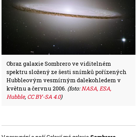
Obraz galaxie Sombrero ve viditelném
spektru složený ze šesti snímků pořízených
Hubbleovým vesmírným dalekohledem v
květnu a červnu 2006.
(foto:
NASA, ESA,
Hubble
,
CC BY-SA 4.0
)