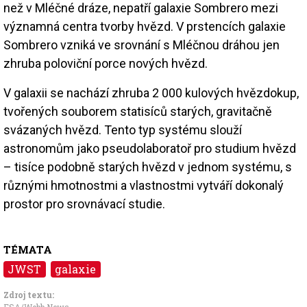
než v Mléčné dráze, nepatří galaxie Sombrero mezi
významná centra tvorby hvězd. V prstencích galaxie
Sombrero vzniká ve srovnání s Mléčnou dráhou jen
zhruba poloviční porce nových hvězd.
V galaxii se nachází zhruba 2 000 kulových hvězdokup,
tvořených souborem statisíců starých, gravitačně
svázaných hvězd. Tento typ systému slouží
astronomům jako pseudolaboratoř pro studium hvězd
– tisíce podobně starých hvězd v jednom systému, s
různými hmotnostmi a vlastnostmi vytváří dokonalý
prostor pro srovnávací studie.
TÉMATA
JWST
galaxie
Zdroj textu:
ESA/Webb News