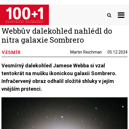
Přejít
k
hlavnímu
obsahu
Webbův dalekohled nahlédl do
nitra galaxie Sombrero
VESMÍR
Martin Reichman
05.12.2024
Vesmírný dalekohled Jamese Webba si vzal
tentokrát na mušku ikonickou galaxii Sombrero.
Infračervený obraz odhalil složité shluky v jejím
vnějším prstenci.