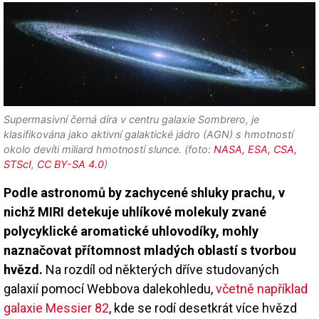
Supermasivní černá díra v centru galaxie Sombrero, je
klasifikována jako aktivní galaktické jádro (AGN) s hmotností
okolo devíti miliard hmotností slunce. (foto:
NASA, ESA, CSA,
STScI
,
CC BY-SA 4.0
)
Podle astronomů by zachycené shluky prachu, v
nichž MIRI detekuje uhlíkové molekuly zvané
polycyklické aromatické uhlovodíky, mohly
naznačovat přítomnost mladých oblastí s tvorbou
hvězd.
Na rozdíl od některých dříve studovaných
galaxií pomocí Webbova dalekohledu,
včetně například
galaxie Messier 82
, kde se rodí desetkrát více hvězd