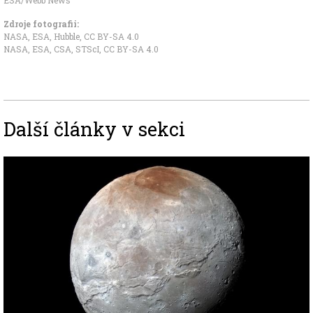
Zdroje fotografii:
NASA, ESA, Hubble
,
CC BY-SA 4.0
NASA, ESA, CSA, STScI
,
CC BY-SA 4.0
Další články v sekci
Image