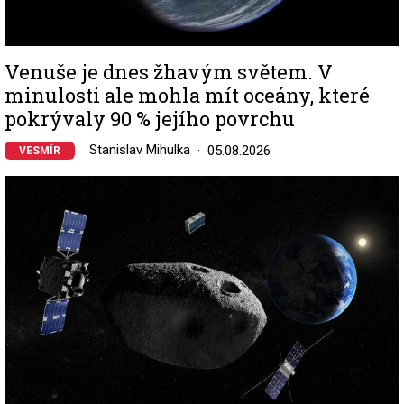
Venuše je dnes žhavým světem. V
minulosti ale mohla mít oceány, které
pokrývaly 90 % jejího povrchu
Stanislav Mihulka
05.08.2026
VESMÍR
Image