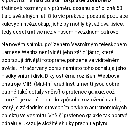
V porovnání s naší Galaxií má galaxie
Sombrero
třetinové rozměry a v průměru dosahuje přibližně 50
tisíc světelných let. O to víc překvapí početná populace
kulových hvězdokup, jichž by mohly být až dva tisíce,
tedy desetkrát víc než v našem hvězdném ostrově.
Na novém snímku pořízeném Vesmírným teleskopem
Jamese Webba není vidět jeho zářící jádro, které
zobrazují dřívější fotografie, pořízené ve viditelném
světle. Infračervený obraz namísto toho odhaluje jeho
hladký vnitřní disk. Díky ostrému rozlišení Webbova
přístroje MIRI (Mid-Infrared Instrument) jsou dobře
patrné také detaily vnějšího prstence galaxie, což
umožňuje nahlédnout do způsobu rozložení prachu,
který je základním stavebním prvkem astronomických
objektů ve vesmíru. Vnější prstenec galaxie tak poprvé
odhaluje ukazuje složité shluky prachu a plynu.