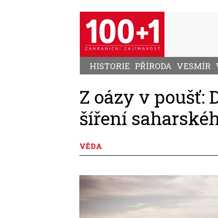
Přejít
k
hlavnímu
obsahu
HISTORIE
PŘÍRODA
VESMÍR
Z oázy v poušť: 
šíření saharskéh
VĚDA