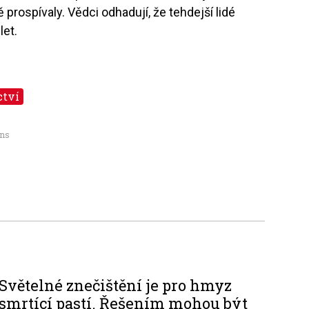
prospívaly. Vědci odhadují, že tehdejší lidé
let.
ctví
ons
Světelné znečištění je pro hmyz
smrtící pastí. Řešením mohou být