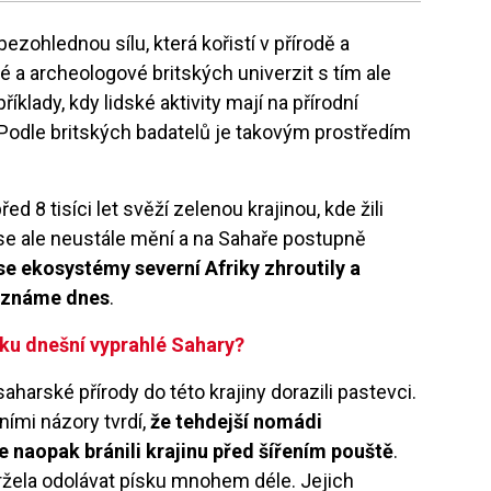
ezohlednou sílu, která kořistí v přírodě a
é a archeologové britských univerzit s tím ale
íklady, kdy lidské aktivity mají na přírodní
iv. Podle britských badatelů je takovým prostředím
ed 8 tisíci let svěží zelenou krajinou, kde žili
y se ale neustále mění a na Sahaře postupně
 se ekosystémy severní Afriky zhroutily a
i známe dnes
.
niku dnešní vyprahlé Sahary?
aharské přírody do této krajiny dorazili pastevci.
ními názory tvrdí,
že tehdejší nomádi
 naopak bránili krajinu před šířením pouště
.
vydržela odolávat písku mnohem déle. Jejich