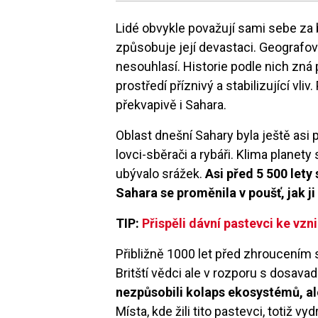
Lidé obvykle považují sami sebe za b
způsobuje její devastaci. Geografov
nesouhlasí. Historie podle nich zná př
prostředí příznivý a stabilizující vl
překvapivě i Sahara.
Oblast dnešní Sahary byla ještě asi př
lovci-sběrači a rybáři. Klima planet
ubývalo srážek.
Asi před 5 500 lety
Sahara se proměnila v poušť, jak j
TIP:
Přispěli dávní pastevci ke vz
Přibližně 1000 let před zhroucením s
Britští vědci ale v rozporu s dosavad
nezpůsobili kolaps ekosystémů, ale
Místa, kde žili tito pastevci, totiž 