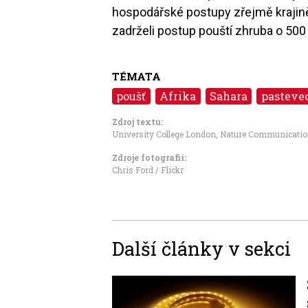
hospodářské postupy zřejmě krajině 
zadrželi postup pouští zhruba o 500 
TÉMATA
poušť
Afrika
Sahara
pasteve
Zdroj textu:
University College London, Nature Communicati
Zdroje fotografii:
Chris Ford / Flickr
Další články v sekci
Image