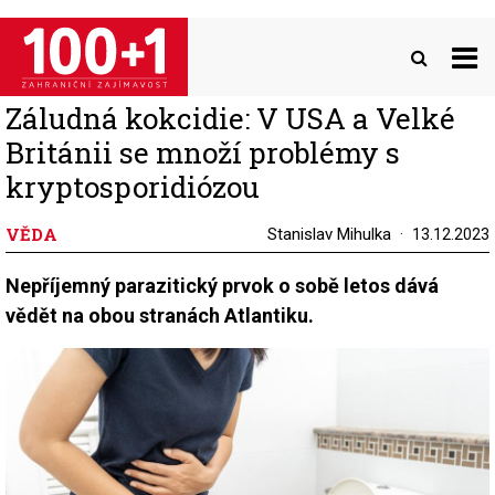
Přejít
k
hlavnímu
obsahu
Záludná kokcidie: V USA a Velké
Británii se množí problémy s
kryptosporidiózou
VĚDA
Stanislav Mihulka
13.12.2023
Nepříjemný parazitický prvok o sobě letos dává
vědět na obou stranách Atlantiku.