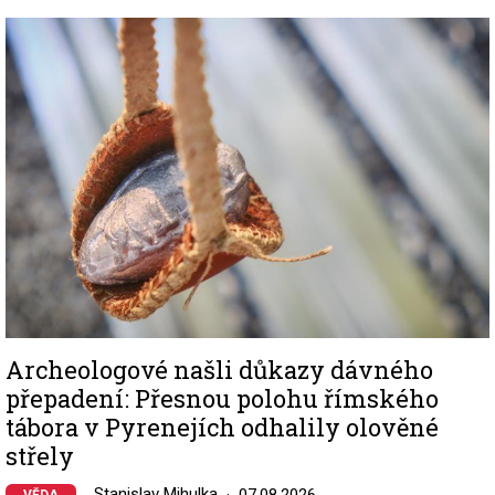
Image
Archeologové našli důkazy dávného
přepadení: Přesnou polohu římského
tábora v Pyrenejích odhalily olověné
střely
Stanislav Mihulka