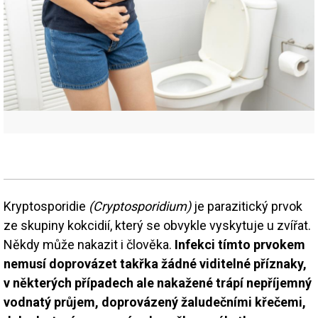
Kryptosporidie
(
Cryptosporidium
)
je parazitický prvok
ze skupiny kokcidií, který se obvykle vyskytuje u zvířat.
Někdy může nakazit i člověka.
Infekci tímto prvokem
nemusí doprovázet takřka žádné viditelné příznaky,
v některých případech ale nakažené trápí nepříjemný
vodnatý průjem, doprovázený žaludečními křečemi,