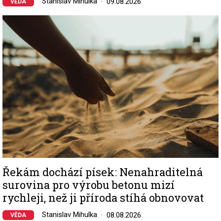
Stanislav Mihulka
09.08.2026
VĚDA
Image
Řekám dochází písek: Nenahraditelná
surovina pro výrobu betonu mizí
rychleji, než ji příroda stíhá obnovovat
Stanislav Mihulka
08.08.2026
VĚDA