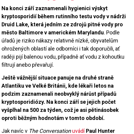
Na konci září zaznamenali hygienici výskyt
kryptosporidií během rutinního testu vody v nádrži
Druid Lake, která jedním ze zdrojů pitné vody pro
město Baltimore v americkém Marylandu
. Podle
úřadů je riziko nákazy relativně nízké, obyvatelům
ohrožených oblastí ale odborníci i tak doporučili, ať
raději pijí balenou vodu, případně ať vodu z kohoutku
filtrují anebo převařují.
Ještě vážnější situace panuje na druhé straně
Atlantiku ve Velké Británii, kde lékaři letos na
podzim zaznamenali neobvyklý nárůst případů
kryptosporidiózy. Na konci září se jejich počet
vyšplhal na 500 za týden, což je asi pětinásobek
oproti běžným hodnotám v tomto období.
Jak navíc v
The Conversation
uvádí
Paul Hunter