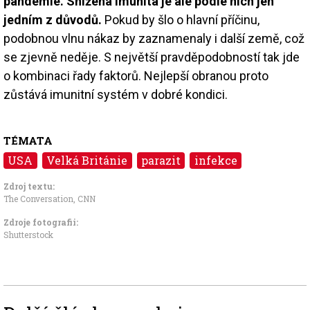
pandemie. Snížená imunita je ale podle nich jen
jedním z důvodů.
Pokud by šlo o hlavní příčinu,
podobnou vlnu nákaz by zaznamenaly i další země, což
se zjevně neděje. S největší pravděpodobností tak jde
o kombinaci řady faktorů. Nejlepší obranou proto
zůstává imunitní systém v dobré kondici.
TÉMATA
USA
Velká Británie
parazit
infekce
Zdroj textu:
The Conversation
,
CNN
Zdroje fotografii:
Shutterstock