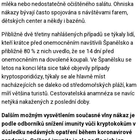
mléka nebo nedostatečně očištěného salátu. Ohniska
nákazy bývají často spojována s návštěvami farem,
dětských center a někdy i bazénů.
Přibližně dvě třetiny nahlášených případů se týkaly lidí,
kteří krátce před onemocněním navštívili Španělsko a
přibližně 80 % z nich uvedlo, že se 14 dní před
onemocněním na dovolené koupali. Ve Španělsku se
letos na konci léta sice také objevily případy
kryptosporidiózy, týkaly se ale hlavně míst
nacházejících se daleko od středomořských pláží, kam
míří většina turistů. Cestovatelská anamnéza se navíc
netýká nakažených z poslední doby.
Dalším možným vysvětlením současné vlny nákaz je
podle odborníků snížení imunity vůči kryptokokům v
důsledku nedávných opatření během koronavirové