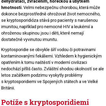
dehydratací, zvracením, horečkou a úbytkem
hmotnosti
. Velmi nebezpečnu chorobou, která může
dokonce bezprostředně ohrožovat život nemocného,
se kryptosporidióza stává pro pacienty s narušenou
imunitou, například pro nemocné HIV a leukémií a
ohroženou skupinou jsou i děti, které nemají
dostatečně vyvinutou imunitu.
Kryptosporidie se obvykle šíří vodou či potravinami
kontaminovanými fekáliemi. Vzhledem k hygienickým
opatřením k tomu naštěstí v moderní civilizaci
nedochází příliš často. Zvláštní shodou okolností se ale
letos začátkem podzimu vyskytly problémy
s kryptosporidiemi ve Spojených státech a ve Velké
Británii.
Potíže s kryptosporidiemi