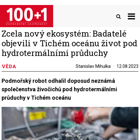
Přejít
k
hlavnímu
obsahu
Zcela nový ekosystém: Badatelé
objevili v Tichém oceánu život pod
hydrotermálními průduchy
VĚDA
Stanislav Mihulka
12.08.2023
Podmořský robot odhalil doposud neznámá
společenstva živočichů pod hydrotermálními
průduchy v Tichém oceánu