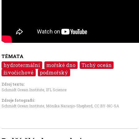
TÉMATA
hydrotermální
mořské dno
Tichý oceán
živočichové
podmořský
Zdroj textu:
Schmidt Ocean Institute
,
IFL Science
Zdroje fotografii:
Schmidt Ocean Institute, Mónika Naranjo-Shepherd
,
CC BY-NC-SA