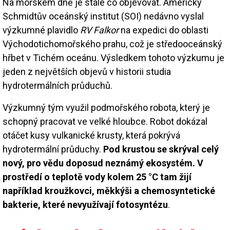
Na mořském dně je stále co objevovat. Americký
Schmidtův oceánský institut (SOI) nedávno vyslal
výzkumné plavidlo
RV Falkor
na expedici do oblasti
Východotichomořského prahu, což je středooceánský
hřbet v Tichém oceánu. Výsledkem tohoto výzkumu je
jeden z největších objevů v historii studia
hydrotermálních průduchů.
Výzkumný tým využil podmořského robota, který je
schopný pracovat ve velké hloubce. Robot dokázal
otáčet kusy vulkanické krusty, která pokrývá
hydrotermální průduchy.
Pod krustou se skrýval celý
nový, pro vědu doposud neznámý ekosystém. V
prostředí o teplotě vody kolem 25 °C tam žijí
například kroužkovci, měkkýši a chemosyntetické
bakterie, které nevyužívají fotosyntézu
.