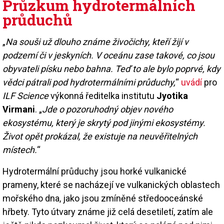
Průzkum hydrotermálních
průduchů
„
Na souši už dlouho známe živočichy, kteří žijí v
podzemí či v jeskyních. V oceánu zase takové, co jsou
obyvateli písku nebo bahna. Teď to ale bylo poprvé, kdy
vědci pátrali pod hydrotermálními průduchy,
“
uvádí
pro
ILF Science
výkonná ředitelka institutu
Jyotika
Virmani
. „
Jde o pozoruhodný objev nového
ekosystému, který je skrytý pod jinými ekosystémy.
Život opět prokázal, že existuje na neuvěřitelných
místech.
“
Hydrotermální průduchy jsou horké vulkanické
prameny, které se nacházejí ve vulkanických oblastech
mořského dna, jako jsou zmíněné středooceánské
hřbety. Tyto útvary známe již celá desetiletí, zatím ale