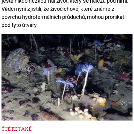
ještě nikdo nezkoumal život, který se nalézá pod nimi.
Vědci nyní zjistili, že živočichové, které známe z
povrchu hydrotermálních průduchů, mohou pronikat i
pod tyto útvary.
Image
ČTĚTE TAKÉ