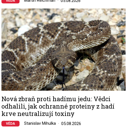
Martin Reichman
05.08.2026
VĚDA
Image
Nová zbraň proti hadímu jedu: Vědci
odhalili, jak ochranné proteiny z hadí
krve neutralizují toxiny
Stanislav Mihulka
05.08.2026
VĚDA