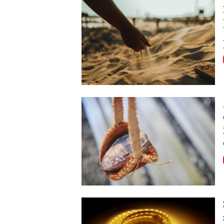
Image
Image
Image