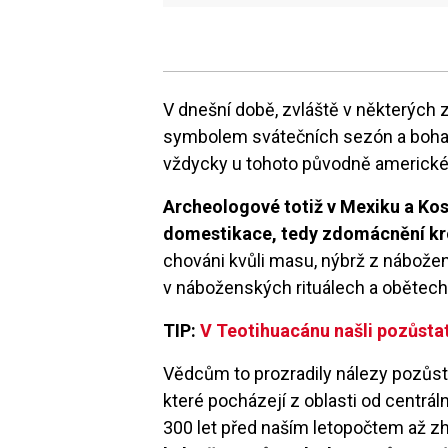
V dnešní době, zvláště v některých 
symbolem svátečních sezón a bohat
vždycky u tohoto původně americké
Archeologové totiž v Mexiku a Kost
domestikace, tedy zdomácnění k
chováni kvůli masu, nýbrž z nábože
v náboženských rituálech a obětech
TIP:
V Teotihuacánu našli pozůstatk
Vědcům to prozradily nálezy pozůst
které pocházejí z oblasti od centrál
300 let před naším letopočtem až z