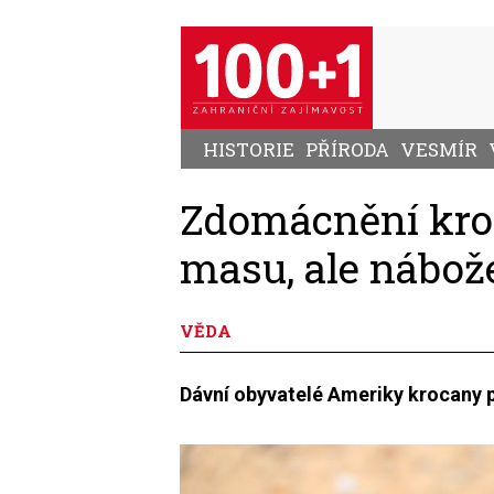
Přejít
k
hlavnímu
obsahu
HISTORIE
PŘÍRODA
VESMÍR
Zdomácnění kroc
masu, ale nábo
VĚDA
Dávní obyvatelé Ameriky krocany pů