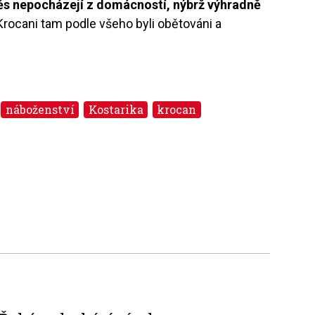
ěs nepocházejí z domácností, nýbrž výhradně
 Krocani tam podle všeho byli obětováni a
náboženství
Kostarika
krocan