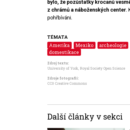
bylo, že pozůstatky krocanů vesm
z chrámů a náboženských center
.
pohřbíváni.
TÉMATA
Amerika
Mexiko
archeologie
domestikace
Zdroj textu:
University of York, Royal Society Open Science
Zdroje fotografii:
CC0 Creative Commons
Další články v sekci