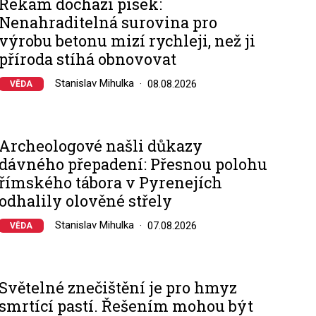
Řekám dochází písek:
Nenahraditelná surovina pro
výrobu betonu mizí rychleji, než ji
příroda stíhá obnovovat
Stanislav Mihulka
08.08.2026
VĚDA
Archeologové našli důkazy
dávného přepadení: Přesnou polohu
římského tábora v Pyrenejích
odhalily olověné střely
Stanislav Mihulka
07.08.2026
VĚDA
Světelné znečištění je pro hmyz
smrtící pastí. Řešením mohou být