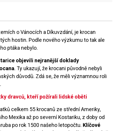
zemích o Vánocích a Díkuvzdání, je krocan
ých hostin. Podle nového výzkumu to tak ale
ho ptáka nebylo.
arice objevili nejranější doklady
rocana
. Ty ukazují, že krocani původně nebyli
nských důvodů. Zdá se, že měli významnou roli
.
y dravců, kteří požírali lidské oběti
atků celkem 55 krocanů ze střední Ameriky,
ního Mexika až po severní Kostariku, z doby od
hruba po rok 1500 našeho letopočtu.
Klíčové