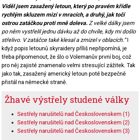
Viděl jsem zasažený letoun, který po pravém křídle
rychlým skluzem mizí v mracích, a druhý, jak točí
ostrou zatáčkou proti mně doleva.
Z velké dálky jsem
po něm vystřelil jednu dávku až do chvíle, kdy mi došlo
střelivo. V zatáčce také klesal a zmizel v oblacích.“
I
když popis letounů skyraidery příliš nepřipomíná, je
třeba připomenout, že šlo o Volemanův první boj, což
pro něj zajisté znamenalo velmi stresující zážitek. Tak
jako tak, zasažený americký letoun poté bezpečně
přistál na německé straně.
Žhavé výstřely studené války
Sestřely narušitelů nad Československem (1)
Sestřely narušitelů nad Československem (2)
Sestřely narušitelů nad Československem (3)