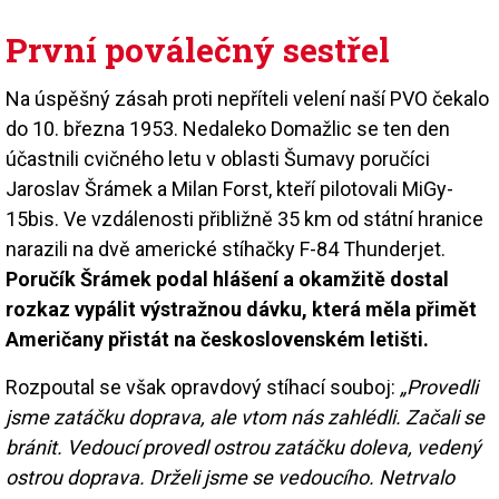
První poválečný sestřel
Na úspěšný zásah proti nepříteli velení naší PVO čekalo
do 10. března 1953. Nedaleko Domažlic se ten den
účastnili cvičného letu v oblasti Šumavy poručíci
Jaroslav Šrámek a Milan Forst, kteří pilotovali MiGy-
15bis. Ve vzdálenosti přibližně 35 km od státní hranice
narazili na dvě americké stíhačky F-84 Thunderjet.
Poručík Šrámek podal hlášení a okamžitě dostal
rozkaz vypálit výstražnou dávku, která měla přimět
Američany přistát na československém letišti.
Rozpoutal se však opravdový stíhací souboj:
„Provedli
jsme zatáčku doprava, ale vtom nás zahlédli. Začali se
bránit. Vedoucí provedl ostrou zatáčku doleva, vedený
ostrou doprava. Drželi jsme se vedoucího. Netrvalo