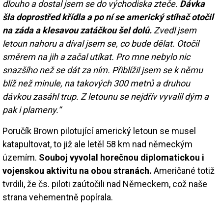
dlouho a dostal jsem se do východiska zteče.
Dávka
šla doprostřed křídla a po ní se americký stíhač otočil
na záda a klesavou zatáčkou šel dolů.
Zvedl jsem
letoun nahoru a díval jsem se, co bude dělat. Otočil
směrem na jih a začal utíkat. Pro mne nebylo nic
snazšího než se dát za ním. Přiblížil jsem se k němu
blíž než minule, na takových 300 metrů a druhou
dávkou zasáhl trup. Z letounu se nejdřív vyvalil dým a
pak i plameny.“
Poručík Brown pilotující americký letoun se musel
katapultovat, to již ale letěl 58 km nad německým
územím.
Souboj vyvolal horečnou diplomatickou i
vojenskou aktivitu na obou stranách.
Američané totiž
tvrdili, že čs. piloti zaútočili nad Německem, což naše
strana vehementně popírala.