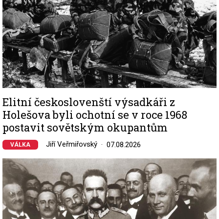
Elitní českoslovenští výsadkáři z
Holešova byli ochotní se v roce 1968
postavit sovětským okupantům
Jiří Veřmiřovský
07.08.2026
VÁLKA
Image