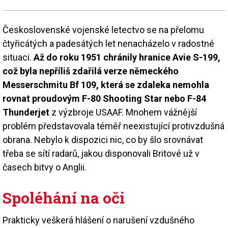
Československé vojenské letectvo se na přelomu
čtyřicátých a padesátých let nenacházelo v radostné
situaci.
Až do roku 1951 chránily hranice Avie S-199,
což byla nepříliš zdařilá verze německého
Messerschmitu Bf 109, která se zdaleka nemohla
rovnat proudovým F-80 Shooting Star nebo F-84
Thunderjet
z výzbroje USAAF. Mnohem vážnější
problém představovala téměř neexistující protivzdušná
obrana. Nebylo k dispozici nic, co by šlo srovnávat
třeba se sítí radarů, jakou disponovali Britové už v
časech bitvy o Anglii.
Spoléhání na oči
Prakticky veškerá hlášení o narušení vzdušného