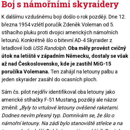
Boj s námořními skyraidery
K dalšímu vzdušnému boji došlo o rok později. Dne 12.
března 1954 vzlétl poručík Zdeněk Voleman od 5.
stíhacího pluku proti dvojici amerických námořních
letounů. Konkrétně šlo o bitevní AD-4 Skyraider z
letadlové lodi
USS Randolph
.
Oba měly provést cvičný
útok na letiště v západním Německu, dostaly se však
až nad Československo, kde je zastihl MiG-15
poručíka Volemana.
Ten zahájil na letouny palbu a
jeden skyraider zasáhl do ocasních ploch.
Sám čs. pilot nejdřív identifikoval oba letouny jako
americké stíhačky F-51 Mustang, později ale názor
změnil:
„Byly to vrtulové letouny ověšené raketami.
Dodnes nevím přesný typ. Domnívám se, že šlo o
námořní letouny. Na zádi bylo stanoviště střelce a na