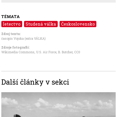
TÉMATA
letectvo
Studená válka
Československo
Zdroj textu:
časopis Vojska (extra VÁLKA)
Zdroje fotografii:
Wikimedia Commons, U.S. Air Force, B. Butcher
,
CC0
Další články v sekci
Image