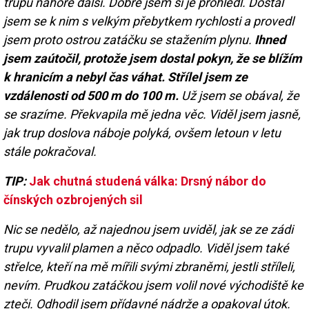
trupu nahoře další. Dobře jsem si je prohlédl. Dostal
jsem se k nim s velkým přebytkem rychlosti a provedl
jsem proto ostrou zatáčku se stažením plynu.
Ihned
jsem zaútočil, protože jsem dostal pokyn, že se blížím
k hranicím a nebyl čas váhat. Střílel jsem ze
vzdálenosti od 500 m do 100 m.
Už jsem se obával, že
se srazíme. Překvapila mě jedna věc. Viděl jsem jasně,
jak trup doslova náboje polyká, ovšem letoun v letu
stále pokračoval.
TIP:
Jak chutná studená válka: Drsný nábor do
čínských ozbrojených sil
Nic se nedělo, až najednou jsem uviděl, jak se ze zádi
trupu vyvalil plamen a něco odpadlo. Viděl jsem také
střelce, kteří na mě mířili svými zbraněmi, jestli stříleli,
nevím. Prudkou zatáčkou jsem volil nové východiště ke
zteči. Odhodil jsem přídavné nádrže a opakoval útok.