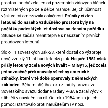
prostoru pocházela jen od pozemních vidových hlásek
rozmístěných po celé délce hranice. Jejich účinnost
však velmi omezovala oblačnost.
Průniky cizích
letounů do našeho vzdušného prostoru byly na
počátku padesátých let doslova na denním pořádku.
Situace se začala měnit teprve s nasazením prvních
proudových letounů.
Šlo o 11 sovětských Jak-23, které dostal do výzbroje
nově vzniklý 11. stíhací letecký pluk.
Na jaře 1951 však
přišly letouny zcela nových kvalit – MiGy15, jež zcela
jednoznačně překonávaly všechny americké
stíhačky, které v té době operovaly z německých
základen.
Během příštího roku zahájily provoz ze
Sovětského svazu dodané radary P-3A a začal výcvik
stíhačů v navádění na cíl. Od roku 1954 se za jejich
pomoci startovalo proti narušitelům i v noci.