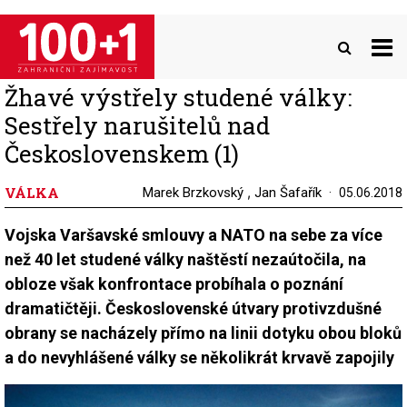
Přejít
k
hlavnímu
obsahu
Žhavé výstřely studené války:
Sestřely narušitelů nad
Československem (1)
VÁLKA
,
Marek Brzkovský
Jan Šafařík
05.06.2018
Vojska Varšavské smlouvy a NATO na sebe za více
než 40 let studené války naštěstí nezaútočila, na
obloze však konfrontace probíhala o poznání
dramatičtěji. Československé útvary protivzdušné
obrany se nacházely přímo na linii dotyku obou bloků
a do nevyhlášené války se několikrát krvavě zapojily