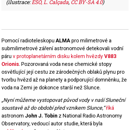
(ilustrace:
ESO, L. Calçada
,
CC BY-SA 4.0
)
Pomocí radioteleskopu
ALMA
pro milimetrové a
submilimetrové záření astronomové detekovali vodní
páru
v protoplanetárním disku kolem hvězdy
V883
Orionis
. Pozorovaná voda nese chemické stopy
osvětlující její cestu ze zárodečných oblaků plynu pro
tvorbu hvězd až na planety a podporující domněnku, že
voda na Zemi je dokonce starší než Slunce.
„Nyní můžeme vystopovat původ vody v naší Sluneční
soustavě až do období před vznikem Slunce,“
říká
astronom
John J. Tobin
z National Radio Astronomy
Observatory, vedoucí autor studie, která byla