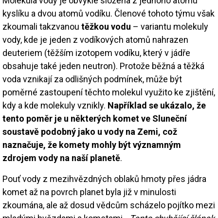
Molekula vody je obvykle složena z jednoho atomu
kyslíku a dvou atomů vodíku. Členové tohoto týmu však
zkoumali takzvanou
těžkou vodu
– variantu molekuly
vody, kde je jeden z vodíkových atomů nahrazen
deuteriem (těžším izotopem vodíku, který v jádře
obsahuje také jeden neutron). Protože běžná a těžká
voda vznikají za odlišných podmínek, může být
poměrné zastoupení těchto molekul využito ke zjištění,
kdy a kde molekuly vznikly.
Například se ukázalo, že
tento poměr je u některých komet ve Sluneční
soustavě podobný jako u vody na Zemi, což
naznačuje, že komety mohly být významným
zdrojem vody na naší planetě
.
Pouť vody z mezihvězdných oblaků hmoty přes jádra
komet až na povrch planet byla již v minulosti
zkoumána, ale až dosud vědcům scházelo pojítko mezi