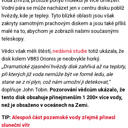
voda zmrzlá, protože pohyb molekul je více omezen.
Vodní pára se může nacházet jen v centru disku poblíž
hvězdy, kde je tepleji. Tyto blízké oblasti jsou však
zakryty samotným prachovým diskem a jsou také příliš
malé na to, abychom je zobrazili našimi současnými
teleskopy.
Vědci však měli štěstí,
nedávná studie
totiž ukázala, že
disk kolem V883 Orionis je neobvykle horký.
„Dramatické zjasnění hvězdy disk zahřívá až na teploty,
při kterých již voda nemůže být ve formě ledu, ale
stane se z ní plyn, což nám umožní ji detekovat,“
doplňuje John Tobin.
Pozorování vědcům ukázalo, že
tento disk obsahuje přinejmenším 1 200× více vody,
než je obsaženo v oceánech na Zemi.
TIP:
Alespoň část pozemské vody zřejmě přinesl
sluneční vítr