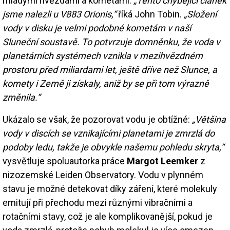
mladými hvězdami a kometami.
„Tento chybějící článek
jsme nalezli u V883 Orionis,“
říká John Tobin.
„Složení
vody v disku je velmi podobné kometám v naší
Sluneční soustavě. To potvrzuje domněnku, že voda v
planetárních systémech vznikla v mezihvězdném
prostoru před miliardami let, ještě dříve než Slunce, a
komety i Země ji získaly, aniž by se při tom výrazně
změnila.“
Ukázalo se však, že pozorovat vodu je obtížné:
„Většina
vody v discích se vznikajícími planetami je zmrzlá do
podoby ledu, takže je obvykle našemu pohledu skryta,“
vysvětluje spoluautorka práce
Margot Leemker
z
nizozemské Leiden Observatory. Vodu v plynném
stavu je možné detekovat díky záření, které molekuly
emitují při přechodu mezi různými vibračními a
rotačními stavy, což je ale komplikovanější, pokud je