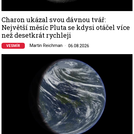
Charon ukázal svou dávnou tvář:
Největší měsíc Pluta se kdysi otáčel více
než desetkrát rychleji
Martin Reichman
06.08.2026
VESMÍR
Image