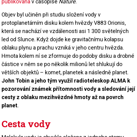
publikována
v časopise
Nature
.
Objev byl učiněn při studiu složení vody v
protoplanetárním disku kolem hvězdy V883 Orionis,
která se nachází ve vzdálenosti asi 1 300 světelných
led od Slunce. Když dojde ke gravitačnímu kolapsu
oblaku plynu a prachu vzniká v jeho centru hvězda.
Hmota kolem ní se zformuje do podoby disku a drobné
částice v něm se po několik milionů let shlukují do
větších objektů – komet, planetek a následně planet.
John Tobin a jeho tým využil radioteleskop ALMA k
pozorování známek přítomnosti vody a sledování její
cesty z oblaku mezihvězdné hmoty až na povrch
planet
.
Cesta vody