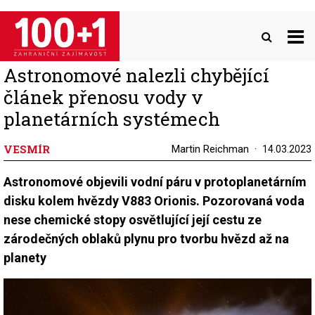
Přejít
k
hlavnímu
obsahu
Astronomové nalezli chybějící
článek přenosu vody v
planetárních systémech
VESMÍR
Martin Reichman
14.03.2023
Astronomové objevili vodní páru v protoplanetárním
disku kolem hvězdy V883 Orionis. Pozorovaná voda
nese chemické stopy osvětlující její cestu ze
zárodečných oblaků plynu pro tvorbu hvězd až na
planety