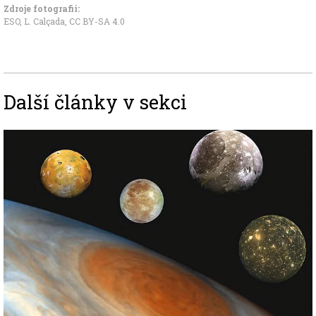
Zdroje fotografii:
ESO, L. Calçada
,
CC BY-SA 4.0
Další články v sekci
Image