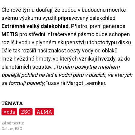
Členové týmu doufají, že budou v budoucnu moci ke
svému výzkumu využít připravovaný dalekohled
Extrémně velký dalekohled
. Přístroj první generace
METIS
pro střední infračervené pásmo bude schopen
rozlišit vodu v plynném skupenství u tohoto typu disků.
Dále tak rozšíří naši znalost cesty vody od oblaků
mezihvězdné hmoty, ve kterých vznikají hvězdy, až do
planetárních soustav.
„To nám poskytne mnohem
úplnější pohled na led a vodní páru v discích, ve kterých
se formují planety,“
uzavírá Margot Leemker.
TÉMATA
voda
ESO
ALMA
Zdroj textu:
Nature
,
ESO