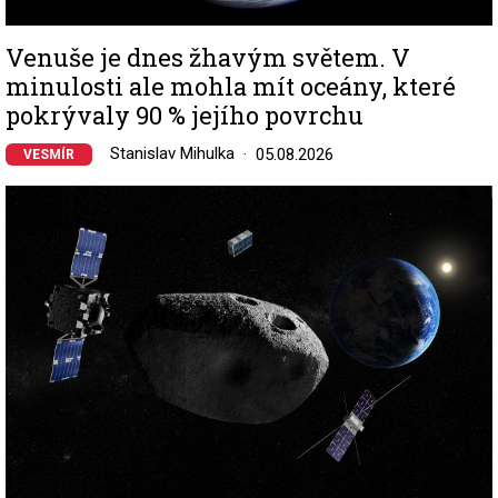
Venuše je dnes žhavým světem. V
minulosti ale mohla mít oceány, které
pokrývaly 90 % jejího povrchu
Stanislav Mihulka
05.08.2026
VESMÍR
Image