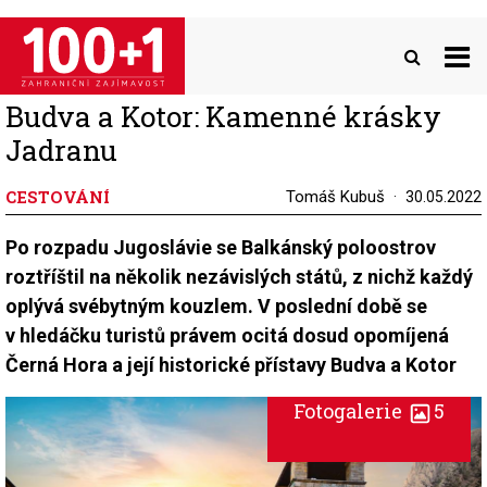
Přejít
k
hlavnímu
obsahu
Budva a Kotor: Kamenné krásky
Jadranu
CESTOVÁNÍ
Tomáš Kubuš
30.05.2022
Po rozpadu Jugoslávie se Balkánský poloostrov
roztříštil na několik nezávislých států, z nichž každý
oplývá svébytným kouzlem. V poslední době se
v hledáčku turistů právem ocitá dosud opomíjená
Černá Hora a její historické přístavy Budva a Kotor
Fotogalerie
5