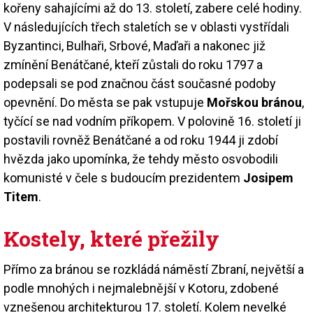
kořeny sahajícími až do 13. století, zabere celé hodiny.
V následujících třech staletích se v oblasti vystřídali
Byzantinci, Bulhaři, Srbové, Maďaři a nakonec již
zmínění Benátčané, kteří zůstali do roku 1797 a
podepsali se pod značnou část současné podoby
opevnění. Do města se pak vstupuje
Mořskou bránou
,
tyčící se nad vodním příkopem. V polovině 16. století ji
postavili rovněž Benátčané a od roku 1944 ji zdobí
hvězda jako upomínka, že tehdy město osvobodili
komunisté v čele s budoucím prezidentem
Josipem
Titem
.
Kostely, které přežily
Přímo za bránou se rozkládá náměstí Zbraní, největší a
podle mnohých i nejmalebnější v Kotoru, zdobené
vznešenou architekturou 17. století. Kolem nevelké