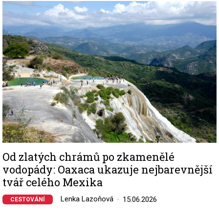
Image
Od zlatých chrámů po zkamenělé
vodopády: Oaxaca ukazuje nejbarevnější
tvář celého Mexika
Lenka Lazoňová
15.06.2026
CESTOVÁNÍ