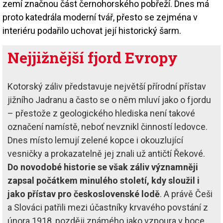
zemí značnou část černohorského pobřeží. Dnes má
proto katedrála moderní tvář, přesto se zejména v
interiéru podařilo uchovat její historický šarm.
Nejjižnější fjord Evropy
Kotorský záliv představuje největší přírodní přístav
jižního Jadranu a často se o něm mluví jako o fjordu
– přestože z geologického hlediska není takové
označení namístě, neboť nevznikl činností ledovce.
Dnes místo lemují zelené kopce i okouzlující
vesničky a prokazatelně jej znali už antičtí Řekové.
Do novodobé historie se však záliv významněji
zapsal počátkem minulého století, kdy sloužil i
jako přístav pro československé lodě
. A právě Češi
a Slováci patřili mezi účastníky krvavého povstání z
února 1918, později známého jako vzpoura v boce