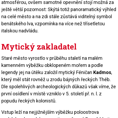
atmosférou, ovšem samotné opevnění stojí možná za
ještě větší pozornost: Skýtá totiž panoramatický výhled
na celé město a na zdi stále zůstává viditelný symbol
benátského lva, vzpomínka na více než třísetletou
italskou nadvládu.
Mytický zakladatel
Staré město vyrostlo v průběhu staletí na malém
kamenném výběžku obklopeném mořem a podle
legendy jej na útěku založil mytický Féničan
Kadmos
,
který měl stát rovněž u zrodu bájných řeckých Théb.
Dle spolehlivých archeologických důkazů však víme, že
první osídlení v místě vzniklo v 5. století př. n. l. z
popudu řeckých kolonistů.
Vstup leží na nejjižnějším výběžku poloostrova