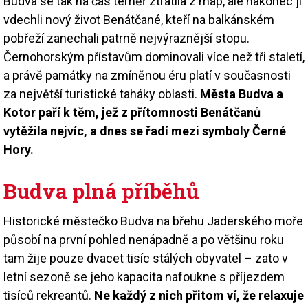
Budva se tak na čas téměř ztratila z map, ale nakonec jí
vdechli nový život Benátčané, kteří na balkánském
pobřeží zanechali patrně nejvýraznější stopu.
Černohorským přístavům dominovali více než tři staletí,
a právě památky na zmíněnou éru platí v současnosti
za největší turistické taháky oblasti.
Města Budva a
Kotor paří k těm, jež z přítomnosti Benátčanů
vytěžila nejvíc, a dnes se řadí mezi symboly Černé
Hory.
Budva plná příběhů
Historické městečko Budva na břehu Jaderského moře
působí na první pohled nenápadně a po většinu roku
tam žije pouze dvacet tisíc stálých obyvatel – zato v
letní sezoně se jeho kapacita nafoukne s příjezdem
tisíců rekreantů.
Ne každý z nich přitom ví, že relaxuje