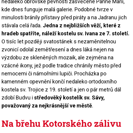
nedaleko obrovské pevnosti zasvěcené Panně Marii,
kde dnes funguje malá galerie. Podobné tvrze v
minulosti bránily přístavy před piráty a na Jadranu jich
stávala celá řada.
Jedna z nejbližších věží, které z
hradeb spatříte, náleží kostelu sv. Ivana ze 7. století.
O tisíc let později svatostánek s nezaměnitelnou
zvonicí odolal zemětřesení a dnes láká nejen na
výzdobu ze skleněných mozaik, ale zejména na
vzácné ikony, jež podle tradice chránily město před
nemocemi či námořními lupiči. Procházka po
kamenném opevnění končí nedaleko ortodoxního
kostela sv. Trojice z 19. století a jen o pár metrů dál
zdobí Budvu i
středověký kostelík sv. Sávy,
považovaný za nejkrásnější ve městě
.
Na břehu Kotorského zálivu