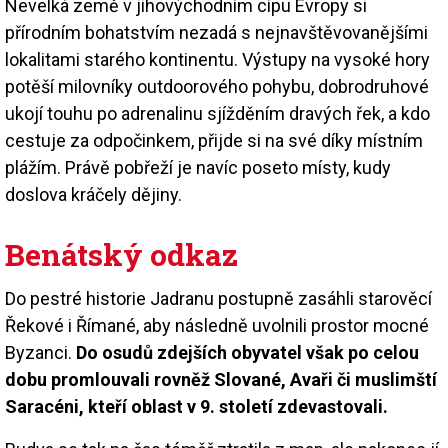
Nevelká země v jihovýchodním cípu Evropy si
přírodním bohatstvím nezadá s nejnavštěvovanějšími
lokalitami starého kontinentu. Výstupy na vysoké hory
potěší milovníky outdoorového pohybu, dobrodruhové
ukojí touhu po adrenalinu sjížděním dravých řek, a kdo
cestuje za odpočinkem, přijde si na své díky místním
plážím. Právě pobřeží je navíc poseto místy, kudy
doslova kráčely dějiny.
Benátský odkaz
Do pestré historie Jadranu postupně zasáhli starověcí
Řekové i Římané, aby následně uvolnili prostor mocné
Byzanci.
Do osudů zdejších obyvatel však po celou
dobu promlouvali rovněž Slované, Avaři či muslimští
Saracéni, kteří oblast v 9. století zdevastovali.