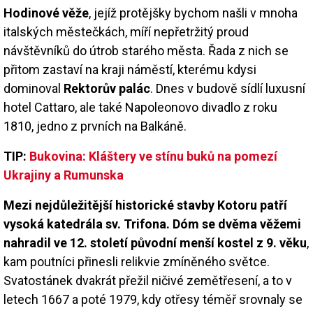
Hodinové věže
, jejíž protějšky bychom našli v mnoha
italských městečkách, míří nepřetržitý proud
návštěvníků do útrob starého města. Řada z nich se
přitom zastaví na kraji náměstí, kterému kdysi
dominoval
Rektorův palác
. Dnes v budově sídlí luxusní
hotel Cattaro, ale také Napoleonovo divadlo z roku
1810, jedno z prvních na Balkáně.
TIP:
Bukovina: Kláštery ve stínu buků na pomezí
Ukrajiny a Rumunska
Mezi nejdůležitější historické stavby Kotoru patří
vysoká katedrála sv. Trifona. Dóm se dvěma věžemi
nahradil ve 12. století původní menší kostel z 9. věku
,
kam poutníci přinesli relikvie zmíněného světce.
Svatostánek dvakrát přežil ničivé zemětřesení, a to v
letech 1667 a poté 1979, kdy otřesy téměř srovnaly se