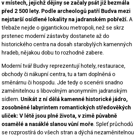
v místech, jejichž dějiny se začaly psát již bezmála
před 2 500 lety. Podle archeologů patří Budva mezi
nejstarší osídlené lokality na jadranském pobřeží.
A
třebaže nejde o gigantickou metropoli, než se skrz
prstenec moderní zástavby dostanete až do
historického centra na dosah starobylých kamenných
hradeb, nějakou dobu to rozhodně zabere.
Moderní tvář Budvy reprezentují hotely, restaurace,
obchody či nákupní centra, tu a tam doplněná o
směnárnu či hospodu. Jde tedy o scenérii snadno
zaměnitelnou s libovolným anonymním jadranským
sídlem.
Unikát z ní dělá kamenné historické jádro,
zosobněné labyrintem romantických středověkých
uliček: V létě jsou plné života, v zimě půvabně
osamělé a nasáklé slanou vůní moře
. Spleť průchodů
se rozprostírá do všech stran a dýchá nezaměnitelnou