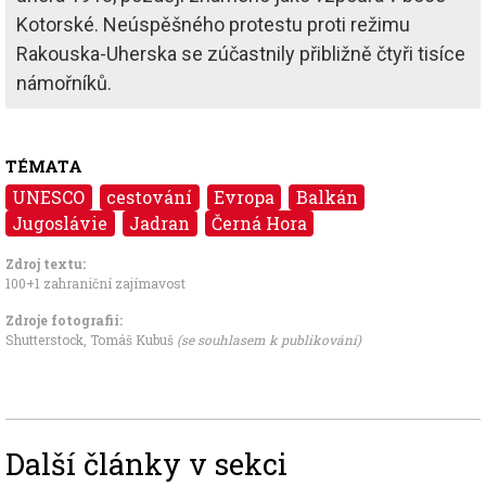
Kotorské. Neúspěšného protestu proti režimu
Rakouska-Uherska se zúčastnily přibližně čtyři tisíce
námořníků.
TÉMATA
UNESCO
cestování
Evropa
Balkán
Jugoslávie
Jadran
Černá Hora
Zdroj textu:
100+1 zahraniční zajímavost
Zdroje fotografii:
Shutterstock, Tomáš Kubuš
(se souhlasem k publikování)
Další články v sekci