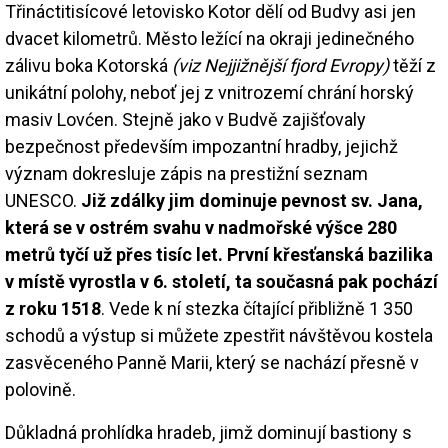
Třináctitisícové letovisko Kotor dělí od Budvy asi jen
dvacet kilometrů. Město ležící na okraji jedinečného
zálivu boka Kotorská
(viz Nejjižnější fjord Evropy)
těží z
unikátní polohy, neboť jej z vnitrozemí chrání horský
masiv Lovćen. Stejně jako v Budvě zajišťovaly
bezpečnost především impozantní hradby, jejichž
význam dokresluje zápis na prestižní seznam
UNESCO.
Již zdálky jim dominuje pevnost sv. Jana,
která se v ostrém svahu v nadmořské výšce 280
metrů tyčí už přes tisíc let. První křesťanská bazilika
v místě vyrostla v 6. století, ta současná pak pochází
z roku 1518
. Vede k ní stezka čítající přibližně 1 350
schodů a výstup si můžete zpestřit návštěvou kostela
zasvěceného Panně Marii, který se nachází přesně v
polovině.
Důkladná prohlídka hradeb, jimž dominují bastiony s