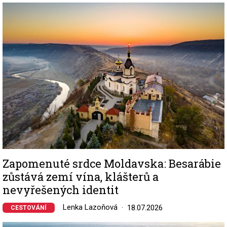
Image
Zapomenuté srdce Moldavska: Besarábie
zůstává zemí vína, klášterů a
nevyřešených identit
Lenka Lazoňová
18.07.2026
CESTOVÁNÍ