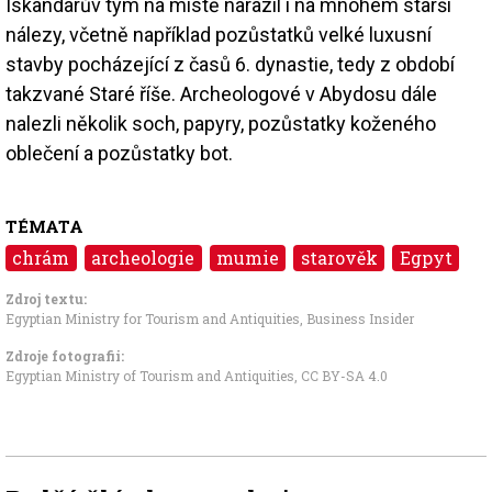
Iskandarův tým na místě narazil i na mnohem starší
nálezy, včetně například pozůstatků velké luxusní
stavby pocházející z časů 6. dynastie, tedy z období
takzvané Staré říše. Archeologové v Abydosu dále
nalezli několik soch, papyry, pozůstatky koženého
oblečení a pozůstatky bot.
TÉMATA
chrám
archeologie
mumie
starověk
Egpyt
Zdroj textu:
Egyptian Ministry for Tourism and Antiquities
,
Business Insider
Zdroje fotografii:
Egyptian Ministry of Tourism and Antiquities
,
CC BY-SA 4.0