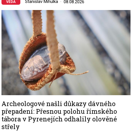
Stanislav Mihulka
08.08.2026
VĚDA
Image
Archeologové našli důkazy dávného
přepadení: Přesnou polohu římského
tábora v Pyrenejích odhalily olověné
střely