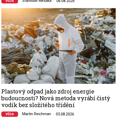
Stanislav Mihulka
06.08.2026
VĚDA
Image
Plastový odpad jako zdroj energie
budoucnosti? Nová metoda vyrábí čistý
vodík bez složitého třídění
Martin Reichman
05.08.2026
VĚDA