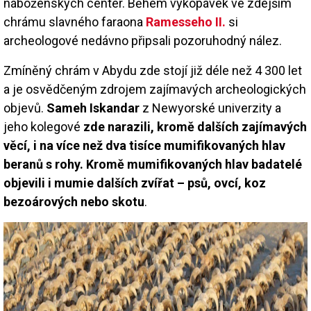
náboženských center. Během vykopávek ve zdejším
chrámu slavného faraona
Ramesseho II.
si
archeologové nedávno připsali pozoruhodný nález.
Zmíněný chrám v Abydu zde stojí již déle než 4 300 let
a je osvědčeným zdrojem zajímavých archeologických
objevů.
Sameh Iskandar
z Newyorské univerzity a
jeho kolegové
zde narazili, kromě dalších zajímavých
věcí, i na více než dva tisíce mumifikovaných hlav
beranů s rohy. Kromě mumifikovaných hlav badatelé
objevili i mumie dalších zvířat – psů, ovcí, koz
bezoárových nebo skotu
.