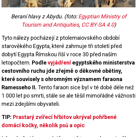
Beraní hlavy z Abydu. (foto:
Egyptian Ministry of
Tourism and Antiquities
,
CC BY-SA 4.0
)
Tyto nálezy pocházejí z ptolemaiovského období
starověkého Egypta, které zahrnuje tři století před
dobytí Egypta Římskou říší v roce 30 před naším
letopočtem.
Podle
vyjádření
egyptského ministerstva
cestovního ruchu jde zřejmě o děkovné obětiny,
které souvisely s ohromným významem faraona
Ramesseho II.
Tento faraon sice byl v té době déle než
1 000 let po smrti, stále se ale těšil mimořádné vážnosti
mezi zdejšími obyvateli.
TIP:
Prastarý zvířecí hřbitov ukrýval pohřbené
domácí kočky, několik psů a opic