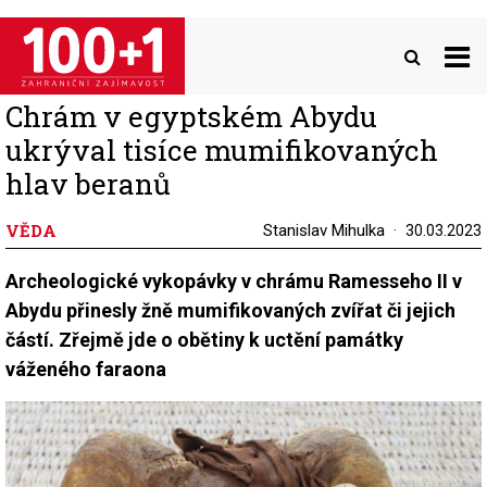
Přejít
k
hlavnímu
obsahu
Chrám v egyptském Abydu
ukrýval tisíce mumifikovaných
hlav beranů
VĚDA
Stanislav Mihulka
30.03.2023
Archeologické vykopávky v chrámu Ramesseho II v
Abydu přinesly žně mumifikovaných zvířat či jejich
částí. Zřejmě jde o obětiny k uctění památky
váženého faraona