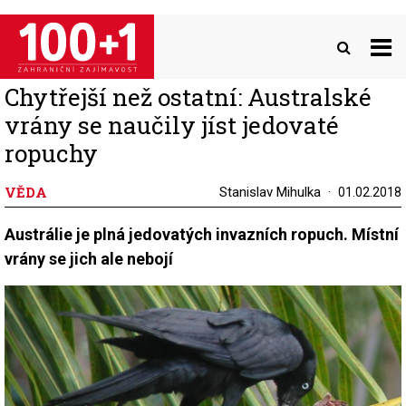
Přejít
k
hlavnímu
obsahu
Chytřejší než ostatní: Australské
vrány se naučily jíst jedovaté
ropuchy
VĚDA
Stanislav Mihulka
01.02.2018
Austrálie je plná jedovatých invazních ropuch. Místní
vrány se jich ale nebojí