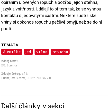
obíráním ulovených ropuch a pozřou jejich stehna,
jazyk a vnitřnosti. Udělají to přitom tak, že se vyhnou
kontaktu s jedovatými částmi. Některé australské
vrány si dokonce ropuchu pečlivě omyjí, než se do ní
pustí.
TÉMATA
Austrálie
jed
vrána
ropucha
Zdroj textu:
IFL Science
Zdroje fotografii:
Flickr, Ian Sutton
,
CC BY-NC-SA 2.0
Další články v sekci