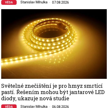
Stanislav Mihulka
07.08.2026
VĚDA
Image
Světelné znečištění je pro hmyz smrtící
pastí. Řešením mohou být jantarové LED
diody, ukazuje nová studie
Stanislav Mihulka
06.08.2026
VĚDA