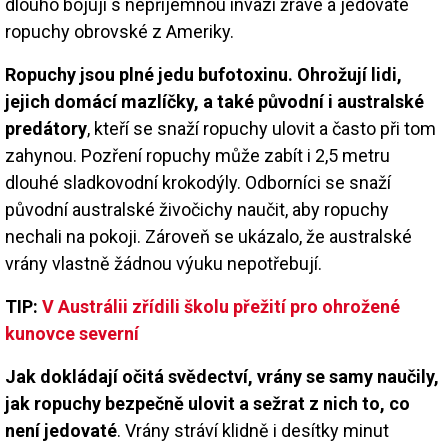
dlouho bojují s nepříjemnou invazí žravé a jedovaté
ropuchy obrovské z Ameriky.
Ropuchy jsou plné jedu bufotoxinu. Ohrožují lidi,
jejich domácí mazlíčky, a také původní i australské
predátory
, kteří se snaží ropuchy ulovit a často při tom
zahynou. Pozření ropuchy může zabít i 2,5 metru
dlouhé sladkovodní krokodýly. Odborníci se snaží
původní australské živočichy naučit, aby ropuchy
nechali na pokoji. Zároveň se ukázalo, že australské
vrány vlastně žádnou výuku nepotřebují.
TIP:
V Austrálii zřídili školu přežití pro ohrožené
kunovce severní
Jak dokládají očitá svědectví, vrány se samy naučily,
jak ropuchy bezpečně ulovit a sežrat z nich to, co
není jedovaté
. Vrány stráví klidně i desítky minut