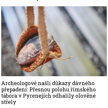
Image
Archeologové našli důkazy dávného
přepadení: Přesnou polohu římského
tábora v Pyrenejích odhalily olověné
střely