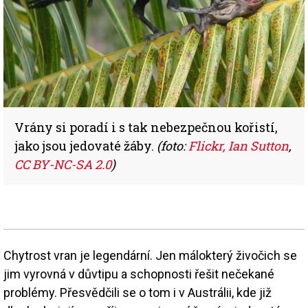
Vrány si poradí i s tak nebezpečnou kořistí,
jako jsou jedovaté žáby.
(foto:
Flickr, Ian Sutton
,
CC BY-NC-SA 2.0
)
Chytrost vran je legendární. Jen málokterý živočich se
jim vyrovná v důvtipu a schopnosti řešit nečekané
problémy. Přesvědčili se o tom i v Austrálii, kde již