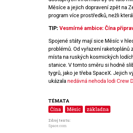
Měsíce a jejich dopravení zpět na Z
program více prostředků, nežli která
TIP:
Vesmírné ambice: Čína připrav
Spojené státy mají sice Měsíc v hle
problémů. Od vyřazení raketoplánů 
místa na ruských kosmických lodích
stanice. V tomto směru si hodně sl
tygrů, jako je třeba SpaceX. Jejich 
ukázala
nedávná nehoda lodi Crew 
TÉMATA
Čína
Měsíc
základna
Zdroj textu:
Space.com