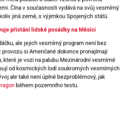
emi. Čína v současnosti vydává na svůj vesmírný
koliv jiná země, s výjimkou Spojených států.
uje přistání lidské posádky na Měsíci
dáčku, ale jejich vesmírný program není bez
z provozu si Američané dokonce pronajímají
, které je vozí na palubu Mezinárodní vesmírné
ibují od kosmických lodí soukromých vesmírných
vývoj ale také není úplně bezproblémový, jak
Dragon
během pozemního testu.