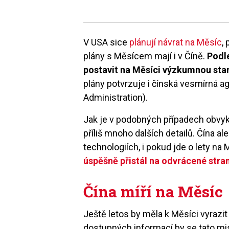
V USA sice
plánují návrat na Měsíc
,
plány s Měsícem mají i v Číně.
Podle
postavit na Měsíci výzkumnou stan
plány potvrzuje i čínská vesmírná 
Administration).
Jak je v podobných případech obvyk
příliš mnoho dalších detailů. Čína 
technologiích, i pokud jde o lety na
úspěšně přistál na odvrácené stra
Čína míří na Měsíc
Ještě letos by měla k Měsíci vyrazit
dostupných informací by se tato mi