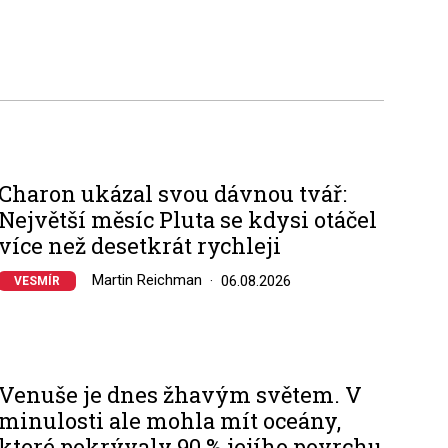
Charon ukázal svou dávnou tvář:
Největší měsíc Pluta se kdysi otáčel
více než desetkrát rychleji
Martin Reichman
06.08.2026
VESMÍR
Venuše je dnes žhavým světem. V
minulosti ale mohla mít oceány,
které pokrývaly 90 % jejího povrchu