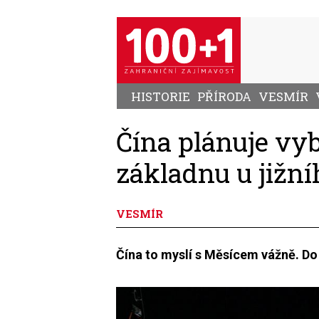
Přejít
k
hlavnímu
obsahu
HISTORIE
PŘÍRODA
VESMÍR
Čína plánuje vy
základnu u jižn
VESMÍR
Čína to myslí s Měsícem vážně. Do 