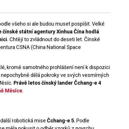
 podle všeho si ale budou muset pospíšit. Velké
 čínské státní agentury Xinhua Čína hodlá
ici
. Chtějí to zvládnout do deseti let. Čínské
agentura CSNA (China National Space
lé, kromě samotného prohlášení není k dispozici
ale nepochybně dělá pokroky ve svých vesmírných
 Měsíc.
Právě letos čínský lander Čchang-e 4
ně Měsíce
.
 další robotická mise
Čchang-e 5
. Podle
se měla pokusit o odběr vzorků z povrchu