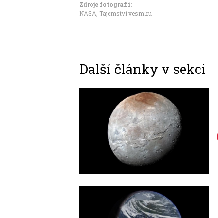
Zdroje fotografii:
NASA, Tajemství vesmíru
Další články v sekci
Image
Image