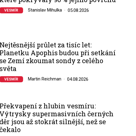
Stanislav Mihulka
05.08.2026
VESMÍR
Nejtěsnější průlet za tisíc let:
Planetku Apophis budou při setkání
se Zemí zkoumat sondy z celého
světa
Martin Reichman
04.08.2026
VESMÍR
Překvapení z hlubin vesmíru:
Výtrysky supermasivních černých
děr jsou až stokrát silnější, než se
čekalo