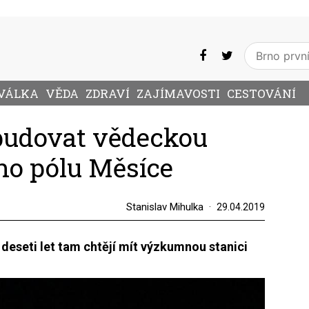
VÁLKA
VĚDA
ZDRAVÍ
ZAJÍMAVOSTI
CESTOVÁNÍ
budovat vědeckou
ího pólu Měsíce
Stanislav Mihulka
29.04.2019
deseti let tam chtějí mít výzkumnou stanici