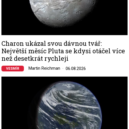
Charon ukázal svou dávnou tvář:
Největší měsíc Pluta se kdysi otáčel více
než desetkrát rychleji
Martin Reichman
06.08.2026
VESMÍR
Image