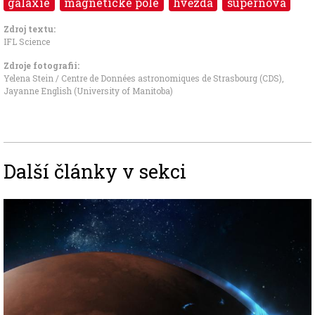
galaxie
magnetické pole
hvězda
supernova
Zdroj textu:
IFL Science
Zdroje fotografii:
Yelena Stein / Centre de Données astronomiques de Strasbourg (CDS),
Jayanne English (University of Manitoba)
Další články v sekci
Image