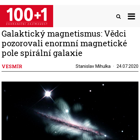
Přejít
k
hlavnímu
obsahu
Galaktický magnetismus: Vědci
pozorovali enormní magnetické
pole spirální galaxie
VESMÍR
Stanislav Mihulka
24.07.2020