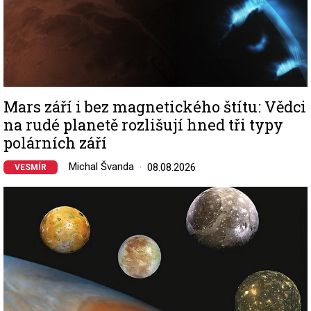
Mars září i bez magnetického štítu: Vědci
na rudé planetě rozlišují hned tři typy
polárních září
Michal Švanda
08.08.2026
VESMÍR
Image