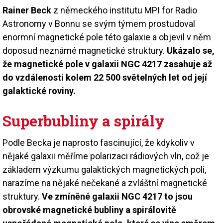
Rainer Beck
z německého institutu MPI for Radio
Astronomy v Bonnu se svým týmem prostudoval
enormní magnetické pole této galaxie a objevil v něm
doposud neznámé magnetické struktury.
Ukázalo se,
že magnetické pole v galaxii NGC 4217 zasahuje až
do vzdálenosti kolem 22 500 světelných let od její
galaktické roviny.
Superbubliny a spirály
Podle Becka je naprosto fascinující, že kdykoliv v
nějaké galaxii měříme polarizaci rádiových vln, což je
základem výzkumu galaktických magnetických polí,
narazíme na nějaké nečekané a zvláštní magnetické
struktury.
Ve zmíněné galaxii NGC 4217 to jsou
obrovské magnetické bubliny a spirálovitě