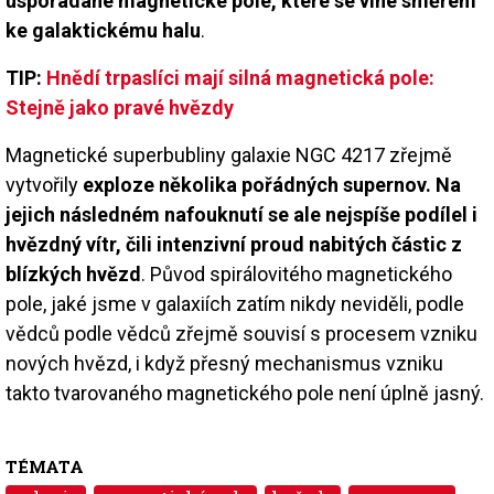
uspořádané magnetické pole, které se vine směrem
ke galaktickému halu
.
TIP:
Hnědí trpaslíci mají silná magnetická pole:
Stejně jako pravé hvězdy
Magnetické superbubliny galaxie NGC 4217 zřejmě
vytvořily
exploze několika pořádných supernov. Na
jejich následném nafouknutí se ale nejspíše podílel i
hvězdný vítr, čili intenzivní proud nabitých částic z
blízkých hvězd
. Původ spirálovitého magnetického
pole, jaké jsme v galaxiích zatím nikdy neviděli, podle
vědců podle vědců zřejmě souvisí s procesem vzniku
nových hvězd, i když přesný mechanismus vzniku
takto tvarovaného magnetického pole není úplně jasný.
TÉMATA