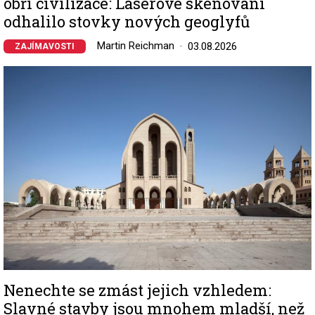
obří civilizace: Laserové skenování
odhalilo stovky nových geoglyfů
Martin Reichman
03.08.2026
ZAJÍMAVOSTI
Image
Nenechte se zmást jejich vzhledem:
Slavné stavby jsou mnohem mladší, než