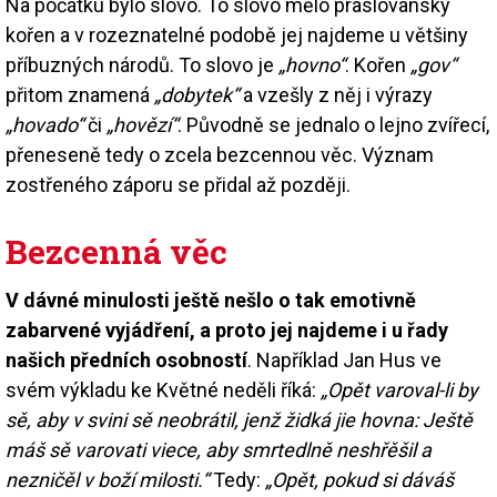
Na počátku bylo slovo. To slovo mělo praslovanský
kořen a v rozeznatelné podobě jej najdeme u většiny
příbuzných národů. To slovo je
„hovno“
. Kořen
„gov“
přitom znamená
„dobytek“
a vzešly z něj i výrazy
„hovado“
či
„hovězí“
. Původně se jednalo o lejno zvířecí,
přeneseně tedy o zcela bezcennou věc. Význam
zostřeného záporu se přidal až později.
Bezcenná věc
V dávné minulosti ještě nešlo o tak emotivně
zabarvené vyjádření, a proto jej najdeme i u řady
našich předních osobností
. Například Jan Hus ve
svém výkladu ke Květné neděli říká:
„Opět varoval-li by
sě, aby v svini sě neobrátil, jenž židká jie hovna: Ještě
máš sě varovati viece, aby smrtedlně neshřěšil a
nezničěl v boží milosti.“
Tedy:
„Opět, pokud si dáváš