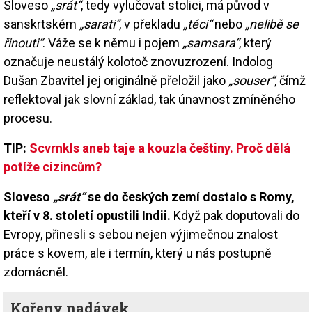
Sloveso
„srát“
, tedy vylučovat stolici, má původ v
sanskrtském
„sarati“
, v překladu
„téci“
nebo
„nelibě se
řinouti“
. Váže se k němu i pojem
„samsara“
, který
označuje neustálý kolotoč znovuzrození. Indolog
Dušan Zbavitel jej originálně přeložil jako
„souser“
, čímž
reflektoval jak slovní základ, tak únavnost zmíněného
procesu.
TIP:
Scvrnkls aneb taje a kouzla češtiny. Proč dělá
potíže cizincům?
Sloveso
„srát“
se do českých zemí dostalo s Romy,
kteří v 8. století opustili Indii.
Když pak doputovali do
Evropy, přinesli s sebou nejen výjimečnou znalost
práce s kovem, ale i termín, který u nás postupně
zdomácněl.
Kořeny nadávek