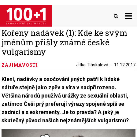
Přejít
k
hlavnímu
obsahu
Kořeny nadávek (1): Kde ke svým
jménům přišly známé české
vulgarismy
ZAJÍMAVOSTI
Jitka Tláskalová
11.12.2017
Klení, nadávky a osočování jiných patří k lidské
nátuře stejně jako zpěv a víra v nadpřirozeno.
Většina národů používá urážky ze sexuální oblasti,
zatímco Češi prý preferují výrazy spojené spíš se
zadnicí a s exkrementy. Je to pravda? A jaký je
skutečný původ našich nejznámějších vulgarismů?