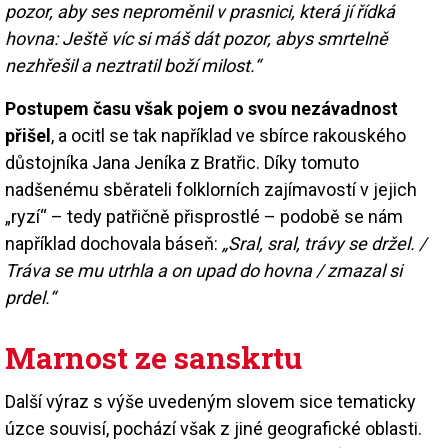
pozor, aby ses neproměnil v prasnici, která jí řídká
hovna: Ještě víc si máš dát pozor, abys smrtelně
nezhřešil a neztratil boží milost.“
Postupem času však pojem o svou nezávadnost
přišel
, a ocitl se tak například ve sbírce rakouského
důstojníka Jana Jeníka z Bratřic. Díky tomuto
nadšenému sběrateli folklorních zajímavostí v jejich
„ryzí“ – tedy patřičně přisprostlé – podobě se nám
například dochovala báseň:
„Sral, sral, trávy se držel. /
Tráva se mu utrhla a on upad do hovna / zmazal si
prdel.“
Marnost ze sanskrtu
Další výraz s výše uvedeným slovem sice tematicky
úzce souvisí, pochází však z jiné geografické oblasti.