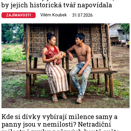
by jejich historická tvář napovídala
Vilém Koubek
31.07.2026
ZAJÍMAVOSTI
Image
Kde si dívky vybírají milence samy a
panny jsou v nemilosti? Netradiční