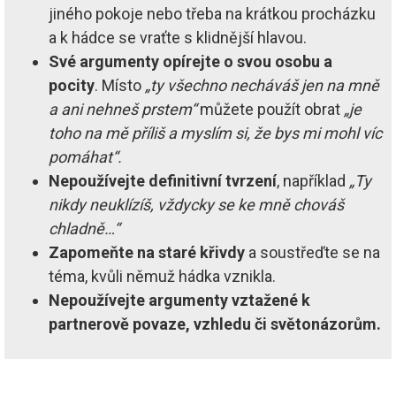
jiného pokoje nebo třeba na krátkou procházku
a k hádce se vraťte s klidnější hlavou.
Své argumenty opírejte o svou osobu a
pocity
. Místo
„ty všechno necháváš jen na mně
a ani nehneš prstem“
můžete použít obrat
„je
toho na mě příliš a myslím si, že bys mi mohl víc
pomáhat“.
Nepoužívejte definitivní tvrzení
, například
„Ty
nikdy neuklízíš, vždycky se ke mně chováš
chladně…“
Zapomeňte na staré křivdy
a soustřeďte se na
téma, kvůli němuž hádka vznikla.
Nepoužívejte argumenty vztažené k
partnerově povaze, vzhledu či světonázorům.