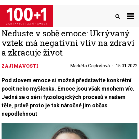
Přejít
k
hlavnímu
obsahu
Neduste v sobě emoce: Ukrývaný
vztek má negativní vliv na zdraví
a zkracuje život
ZAJÍMAVOSTI
Markéta Gajdošová
15.01.2022
Pod slovem emoce si možná představíte konkrétní
pocit nebo myšlenku. Emoce jsou však mnohem víc.
Jedná se o sérii fyziologických procesů v našem
těle, právě proto je tak náročné jim občas
nepodlehnout