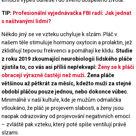
TIP:
Profesionální vyjednávačka FBI radí: Jak jednat
s naštvanými lidmi?
Někdo jiný se ve vzteku uchyluje k slzám. Pláč v
našem těle stimuluje hormony oxytocin a prolaktin, jež
zklidňují tepovou frekvenci a pomáhají ke klidu.
Studie
z roku 2019 zkoumající neurobiologii lidského pláče
zjistila to, co vás asi příliš nepřekvapí:
Ženy se k pláči
obracejí výrazně častěji než muži
. Žena pláče
většinou až pětkrát za měsíc, kdežto muži za stejné
období pláčou pouze jednou, nebo dokonce vůbec
.
Minimálně v naší kultuře, kde je mužům odmalička
vtloukáno, že pláč je projevem slabosti, a ženy jsou
naopak odrazovány od projevování negativních emocí
– zvláště pak vzteku, který poté spíše ventilují právě
slzami.