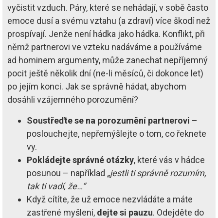
vyčistit vzduch. Páry, které se nehádají, v sobě často
emoce dusí a svému vztahu (a zdraví) více škodí než
prospívají. Jenže není hádka jako hádka. Konflikt, při
němž partnerovi ve vzteku nadáváme a používáme
ad hominem argumenty, může zanechat nepříjemný
pocit ještě několik dní (ne-li měsíců, či dokonce let)
po jejím konci. Jak se správně hádat, abychom
dosáhli vzájemného porozumění?
Soustřeďte se na porozumění partnerovi
–
poslouchejte, nepřemýšlejte o tom, co řeknete
vy.
Pokládejte správné otázky
, které vás v hádce
posunou – například
„jestli ti správně rozumím,
tak ti vadí, že…“
Když cítíte, že už emoce nezvládáte a máte
zastřené myšlení,
dejte si pauzu
. Odejděte do