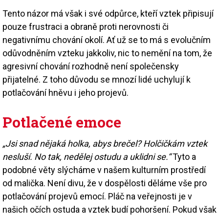
Tento názor má však i své odpůrce, kteří vztek připisují
pouze frustraci a obraně proti nerovnosti či
negativnímu chování okolí. Ať už se to má s evolučním
odůvodněním vzteku jakkoliv, nic to nemění na tom, že
agresivní chování rozhodně není společensky
přijatelné. Z toho důvodu se mnozí lidé uchylují k
potlačování hněvu i jeho projevů.
Potlačené emoce
„Jsi snad nějaká holka, abys brečel? Holčičkám vztek
nesluší. No tak, nedělej ostudu a uklidni se.“
Tyto a
podobné věty slýcháme v našem kulturním prostředí
od malička. Není divu, že v dospělosti děláme vše pro
potlačování projevů emocí. Pláč na veřejnosti je v
našich očích ostuda a vztek budí pohoršení. Pokud však