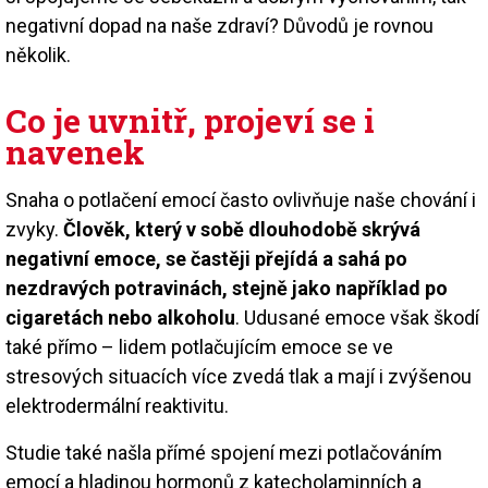
negativní dopad na naše zdraví? Důvodů je rovnou
několik.
Co je uvnitř, projeví se i
navenek
Snaha o potlačení emocí často ovlivňuje naše chování i
zvyky.
Člověk, který v sobě dlouhodobě skrývá
negativní emoce, se častěji přejídá a sahá po
nezdravých potravinách, stejně jako například po
cigaretách nebo alkoholu
. Udusané emoce však škodí
také přímo – lidem potlačujícím emoce se ve
stresových situacích více zvedá tlak a mají i zvýšenou
elektrodermální reaktivitu.
Studie také našla přímé spojení mezi potlačováním
emocí a hladinou hormonů z katecholaminních a