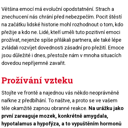
Většina emocí má evoluční opodstatnění. Strach a
znechucení nás chrání před nebezpečím. Pocit štěstí
na začátku lidské historie mohl rozhodnout o tom, kdo
přežije a kdo ne. Lidé, kteří uměli tuto pozitivní emoci
prožívat, nejenže spíše přilákali partnera, ale také lépe
zvládali rozvíjet dovednosti zásadní pro přežití. Emoce
jsou důležité i dnes, přestože nám v mnoha situacích
dovedou nepříjemně zavařit.
Prožívání vzteku
Stojíte ve frontě a najednou vás někdo neoprávněně
nařkne z předbíhání. To naštve, a proto se ve vašem
těle okamžitě zapnou obranné reakce.
Na urážku jako
první zareaguje mozek, konkrétně amygdala,
hypotalamus a hypofýza, a to vypuštěním hormonů