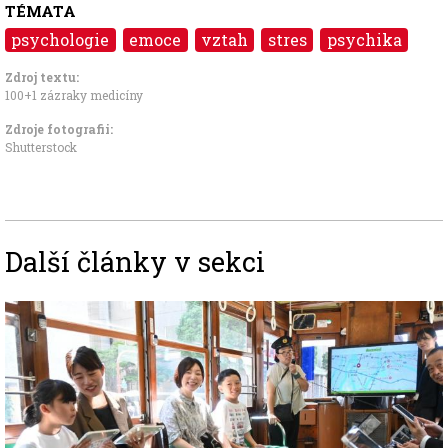
TÉMATA
psychologie
emoce
vztah
stres
psychika
Zdroj textu:
100+1 zázraky medicíny
Zdroje fotografii:
Shutterstock
Další články v sekci
Image