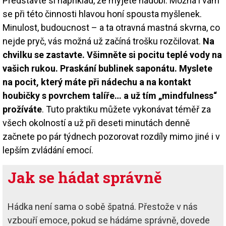
Představte si například, že myjete nádobí. Možná i vám
se při této činnosti hlavou honí spousta myšlenek.
Minulost, budoucnost – a ta otravná mastná skvrna, co
nejde pryč, vás možná už začíná trošku rozčilovat.
Na
chvilku se zastavte. Všimněte si pocitu teplé vody na
vašich rukou. Praskání bublinek saponátu. Myslete
na pocit, který máte při nádechu a na kontakt
houbičky s povrchem talíře… a už tím „mindfulness“
prožíváte
. Tuto praktiku můžete vykonávat téměř za
všech okolností a už při deseti minutách denně
začnete po pár týdnech pozorovat rozdíly mimo jiné i v
lepším zvládání emocí.
Jak se hádat správně
Hádka není sama o sobě špatná. Přestože v nás
vzbouří emoce, pokud se hádáme správně, dovede