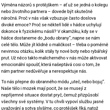
Výměna názorů s protějškem – ať už se jedná o kolegu
nebo životního partnera – dovede být skutečně
náročná. Proč v nás však vzbuzuje často doslova
divoké emoce? Proč se někteří lidé v hádce uchylují
dokonce k fyzickému násilí? V okamžiku, kdy se v
hádce dostaneme do „bodu obrany“, napne se nám
celé tělo. Může jít klidně o maličkost – třeba o poměrně
nevinnou otázku, kolik stály ty nové boty nebo rybářský
prut. Už něco takto malicherného v nás může aktivovat
emocionální spoušť, která našeptává cosi o tom, že
nám partner nedůvěřuje a nerespektuje nás.
To nás přepne do obranného módu „uteč, nebo bojuj“.
Naše tělo i mozek mají pocit, že se musejí z
nepříjemné situace dostat pryč, čemuž přizpůsobí
všechny své systémy. V tu chvíli vypoví službu jasné
uvažování a sotva slyšíme, co protějšek říká, natož