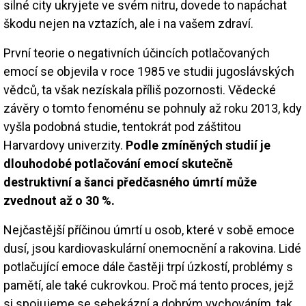
silné city ukryjete ve svém nitru, dovede to napáchat
škodu nejen na vztazích, ale i na vašem zdraví.
První teorie o negativních účincích potlačovaných
emocí se objevila v roce 1985 ve studii jugoslávských
vědců, ta však nezískala příliš pozornosti. Vědecké
závěry o tomto fenoménu se pohnuly až roku 2013, kdy
vyšla podobná studie, tentokrát pod záštitou
Harvardovy univerzity.
Podle zmíněných studií je
dlouhodobé potlačování emocí skutečně
destruktivní a šanci předčasného úmrtí může
zvednout až o 30 %.
Nejčastější příčinou úmrtí u osob, které v sobě emoce
dusí, jsou kardiovaskulární onemocnění a rakovina. Lidé
potlačující emoce dále častěji trpí úzkostí, problémy s
pamětí, ale také cukrovkou. Proč má tento proces, jejž
si spojujeme se sebekázní a dobrým vychováním, tak