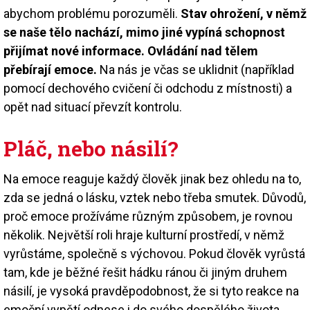
abychom problému porozuměli.
Stav ohrožení, v němž
se naše tělo nachází, mimo jiné vypíná schopnost
přijímat nové informace. Ovládání nad tělem
přebírají emoce.
Na nás je včas se uklidnit (například
pomocí dechového cvičení či odchodu z místnosti) a
opět nad situací převzít kontrolu.
Pláč, nebo násilí?
Na emoce reaguje každý člověk jinak bez ohledu na to,
zda se jedná o lásku, vztek nebo třeba smutek. Důvodů,
proč emoce prožíváme různým způsobem, je rovnou
několik. Největší roli hraje kulturní prostředí, v němž
vyrůstáme, společně s výchovou. Pokud člověk vyrůstá
tam, kde je běžné řešit hádku ránou či jiným druhem
násilí, je vysoká pravděpodobnost, že si tyto reakce na
emoční vypětí odnese i do svého dospělého života.