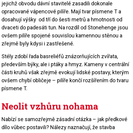
jejichž obvodu dávní stavitelé zasadili dokonale
opracované vápencové pilíře. Mají tvar písmene T a
dosahují výšky od tří do šesti metrů a hmotnosti od
dvaceti do padesáti tun. Na rozdíl od Stonehenge jsou
ovšem pilíře spojené souvislou kamennou stěnou a
zřejmě byly kdysi i zastřešené.
Stély zdobí řada basreliéfů znázorňujících zvířata,
především býky, ale i ptáky a hmyz. Kameny v centrální
části kruhů však zřejmě evokují lidské postavy, kterým
ovšem chybí obličeje – pilíře končí rozšířením do tvaru
písmene T.
Neolit vzhůru nohama
Nabízí se samozřejmě zásadní otázka – jak předkové
dílo vůbec postavili? Nálezy naznačují, že stavba