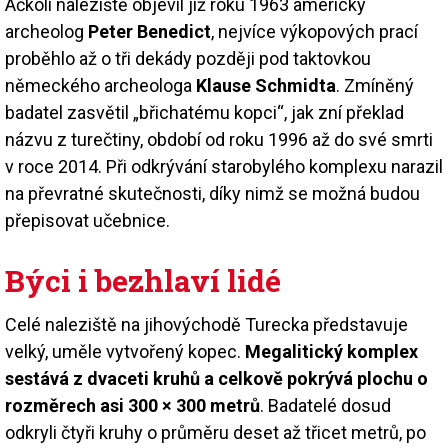
Ačkoli naleziště objevil již roku 1963 americký
archeolog
Peter Benedict
, nejvíce výkopových prací
proběhlo až o tři dekády později pod taktovkou
německého archeologa
Klause Schmidta
. Zmíněný
badatel zasvětil „břichatému kopci“, jak zní překlad
názvu z turečtiny, období od roku 1996 až do své smrti
v roce 2014. Při odkrývání starobylého komplexu narazil
na převratné skutečnosti, díky nimž se možná budou
přepisovat učebnice.
Býci i bezhlaví lidé
Celé naleziště na jihovýchodě Turecka představuje
velký, uměle vytvořený kopec.
Megalitický komplex
sestává z dvaceti kruhů a celkově pokrývá plochu o
rozměrech asi 300 × 300 metrů
. Badatelé dosud
odkryli čtyři kruhy o průměru deset až třicet metrů, po