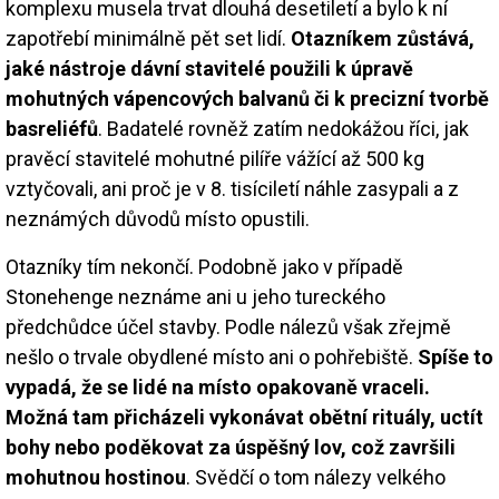
komplexu musela trvat dlouhá desetiletí a bylo k ní
zapotřebí minimálně pět set lidí.
Otazníkem zůstává,
jaké nástroje dávní stavitelé použili k úpravě
mohutných vápencových balvanů či k precizní tvorbě
basreliéfů
. Badatelé rovněž zatím nedokážou říci, jak
pravěcí stavitelé mohutné pilíře vážící až 500 kg
vztyčovali, ani proč je v 8. tisíciletí náhle zasypali a z
neznámých důvodů místo opustili.
Otazníky tím nekončí. Podobně jako v případě
Stonehenge neznáme ani u jeho tureckého
předchůdce účel stavby. Podle nálezů však zřejmě
nešlo o trvale obydlené místo ani o pohřebiště.
Spíše to
vypadá, že se lidé na místo opakovaně vraceli.
Možná tam přicházeli vykonávat obětní rituály, uctít
bohy nebo poděkovat za úspěšný lov, což završili
mohutnou hostinou
. Svědčí o tom nálezy velkého