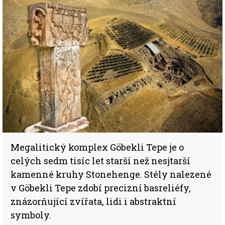
Megalitický komplex Göbekli Tepe je o
celých sedm tisíc let starší než nesjtarší
kamenné kruhy Stonehenge. Stély nalezené
v Göbekli Tepe zdobí precizní basreliéfy,
znázorňující zvířata, lidi i abstraktní
symboly.