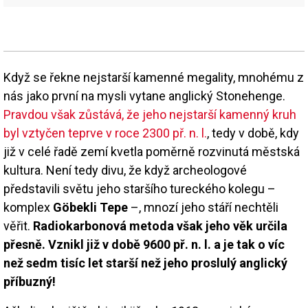
Když se řekne nejstarší kamenné megality, mnohému z
nás jako první na mysli vytane anglický Stonehenge.
Pravdou však zůstává, že jeho nejstarší kamenný kruh
byl vztyčen teprve v roce 2300 př. n. l.
, tedy v době, kdy
již v celé řadě zemí kvetla poměrně rozvinutá městská
kultura. Není tedy divu, že když archeologové
představili světu jeho staršího tureckého kolegu –
komplex
Göbekli Tepe
–, mnozí jeho stáří nechtěli
věřit.
Radiokarbonová metoda však jeho věk určila
přesně. Vznikl již v době 9600 př. n. l. a je tak o víc
než sedm tisíc let starší než jeho proslulý anglický
příbuzný!