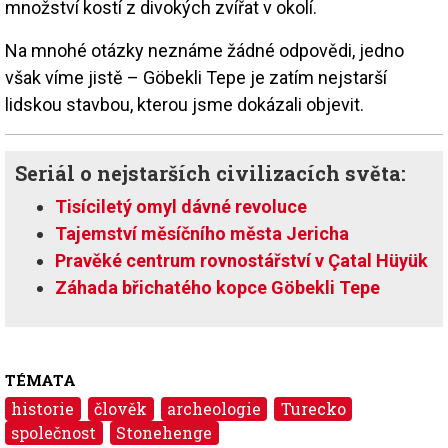
množství kostí z divokých zvířat v okolí.
Na mnohé otázky neznáme žádné odpovědi, jedno
však víme jistě – Göbekli Tepe je zatím nejstarší
lidskou stavbou, kterou jsme dokázali objevit.
Seriál o nejstarších civilizacích světa:
Tisíciletý omyl dávné revoluce
Tajemství měsíčního města Jericha
Pravěké centrum rovnostářství v Çatal Hüyük
Záhada břichatého kopce Göbekli Tepe
TÉMATA
historie
člověk
archeologie
Turecko
společnost
Stonehenge