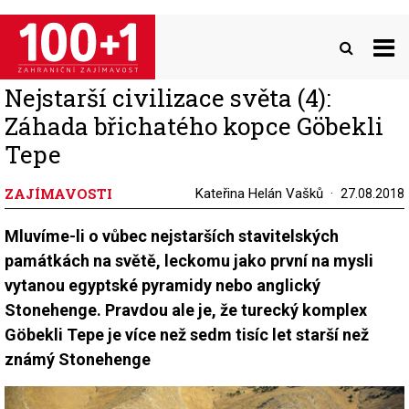
Přejít
k
hlavnímu
obsahu
Nejstarší civilizace světa (4):
Záhada břichatého kopce Göbekli
Tepe
ZAJÍMAVOSTI
Kateřina Helán Vašků
27.08.2018
Mluvíme-li o vůbec nejstarších stavitelských
památkách na světě, leckomu jako první na mysli
vytanou egyptské pyramidy nebo anglický
Stonehenge. Pravdou ale je, že turecký komplex
Göbekli Tepe je více než sedm tisíc let starší než
známý Stonehenge