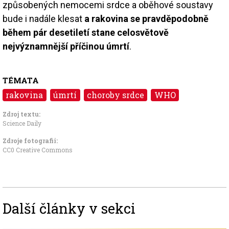
způsobených nemocemi srdce a oběhové soustavy
bude i nadále klesat
a rakovina se pravděpodobně
během pár desetiletí stane celosvětově
nejvýznamnější příčinou úmrtí
.
TÉMATA
rakovina
úmrtí
choroby srdce
WHO
Zdroj textu:
Science Daily
Zdroje fotografii:
CC0 Creative Commons
Další články v sekci