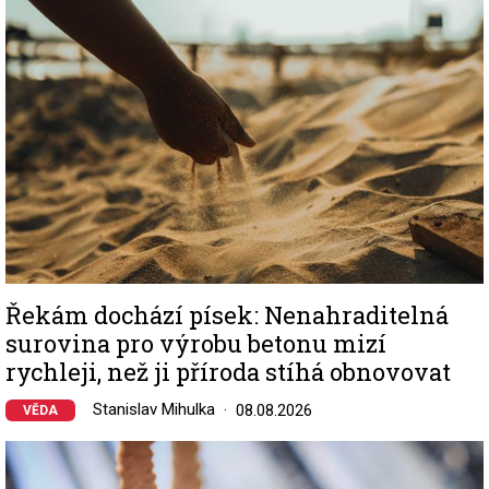
Řekám dochází písek: Nenahraditelná
surovina pro výrobu betonu mizí
rychleji, než ji příroda stíhá obnovovat
Stanislav Mihulka
08.08.2026
VĚDA
Image