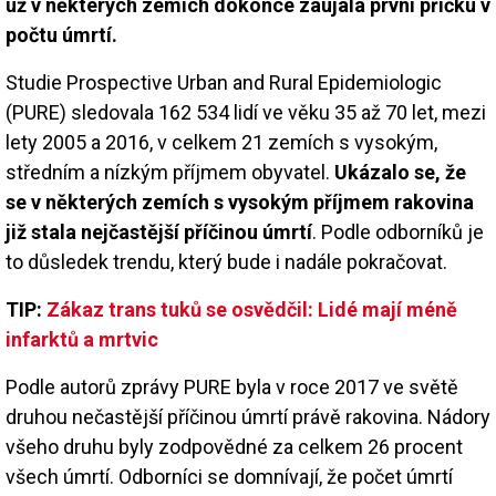
už v některých zemích dokonce zaujala první příčku v
počtu úmrtí.
Studie Prospective Urban and Rural Epidemiologic
(PURE) sledovala 162 534 lidí ve věku 35 až 70 let, mezi
lety 2005 a 2016, v celkem 21 zemích s vysokým,
středním a nízkým příjmem obyvatel.
Ukázalo se, že
se v některých zemích s vysokým příjmem rakovina
již stala nejčastější příčinou úmrtí
. Podle odborníků je
to důsledek trendu, který bude i nadále pokračovat.
TIP:
Zákaz trans tuků se osvědčil: Lidé mají méně
infarktů a mrtvic
Podle autorů zprávy PURE byla v roce 2017 ve světě
druhou nečastější příčinou úmrtí právě rakovina. Nádory
všeho druhu byly zodpovědné za celkem 26 procent
všech úmrtí. Odborníci se domnívají, že počet úmrtí