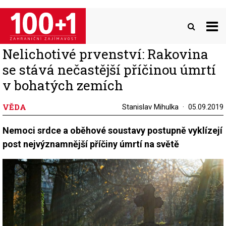
Přejít
k
hlavnímu
obsahu
Nelichotivé prvenství: Rakovina
se stává nečastější příčinou úmrtí
v bohatých zemích
VĚDA
Stanislav Mihulka
05.09.2019
Nemoci srdce a oběhové soustavy postupně vyklízejí
post nejvýznamnější příčiny úmrtí na světě