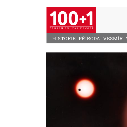
Přejít
k
hlavnímu
obsahu
HISTORIE
PŘÍRODA
VESMÍR
Image