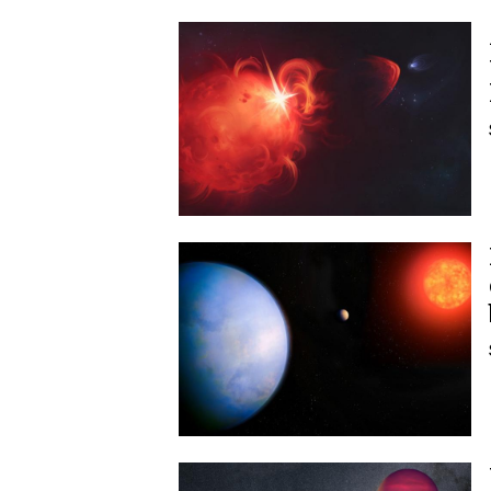
Image
Image
Image