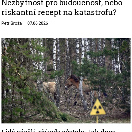
Nezbytnost pro budoucnost, nebo
riskantní recept na katastrofu?
Petr Broža
07.06.2026
Image
Lidé odešli, příroda zůstala: Jak dnes