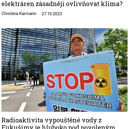
elektráren zásadněji ovlivňovat klima?
Christina Karmann
27.10.2023
Image
Radioaktivita vypouštěné vody z
Fukušimy je hluboko pod povoleným