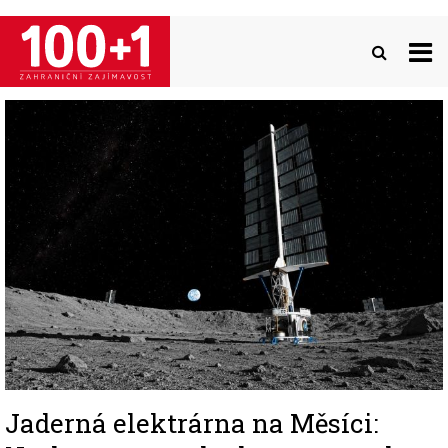
Přejít
k
hlavnímu
obsahu
Image
Jaderná elektrárna na Měsíci: