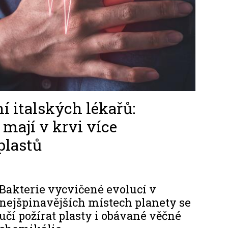
ní italských lékařů:
 mají v krvi více
plastů
Bakterie vycvičené evolucí v
nejšpinavějších místech planety se
učí požírat plasty i obávané věčné