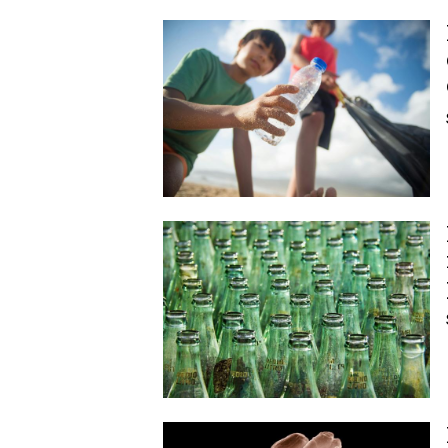
Image
Image
Image