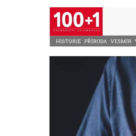
Přejít
k
hlavnímu
obsahu
HISTORIE
PŘÍRODA
VESMÍR
Image