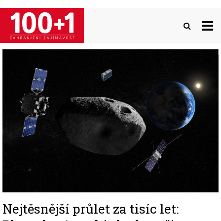
Přejít
k
hlavnímu
obsahu
Image
Nejtěsnější průlet za tisíc let: