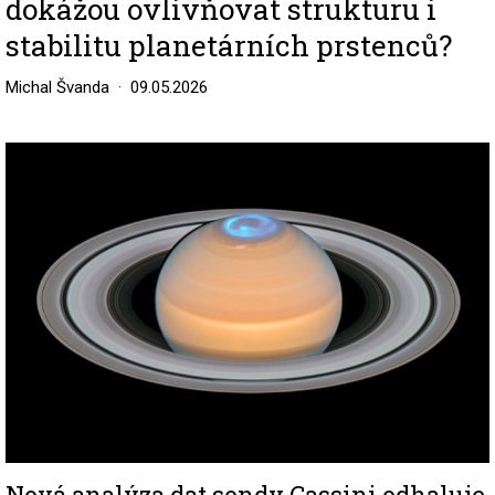
dokážou ovlivňovat strukturu i
stabilitu planetárních prstenců?
Michal Švanda
09.05.2026
Image
Nová analýza dat sondy Cassini odhaluje,