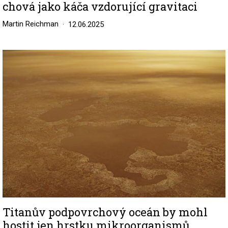
chová jako káča vzdorující gravitaci
Martin Reichman
12.06.2025
Image
Titanův podpovrchový oceán by mohl
hostit jen hrstku mikroorganismů