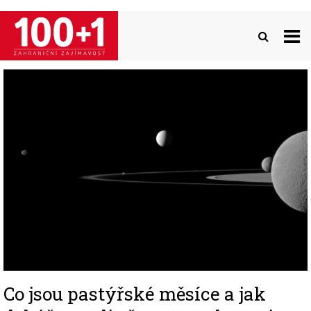
Přejít
k
hlavnímu
obsahu
Image
Co jsou pastýřské měsíce a jak