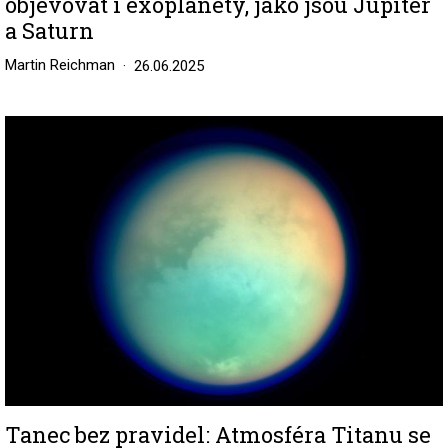
objevovat i exoplanety, jako jsou Jupiter
a Saturn
Martin Reichman
26.06.2025
Image
Tanec bez pravidel: Atmosféra Titanu se