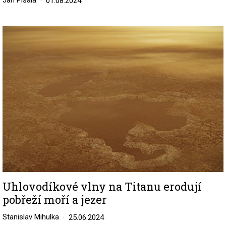
Jan Píšala
01.08.2024
Image
Uhlovodíkové vlny na Titanu erodují
pobřeží moří a jezer
Stanislav Mihulka
25.06.2024